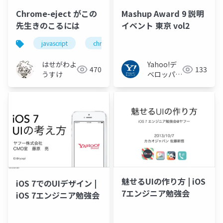
Chrome-eject がこの
Mashup Award 9 説明
先生きのこるには
イベント 東京 vol2
javascript
chrome
はせがわよ
Yahoo!デ
470
133
うすけ
ベロッパー
ネットワー
ク
魅せるUIの作り方 | iOS
iOS 7でのUIデザイン |
7エンジニア勉強会
iOS 7エンジニア勉強会