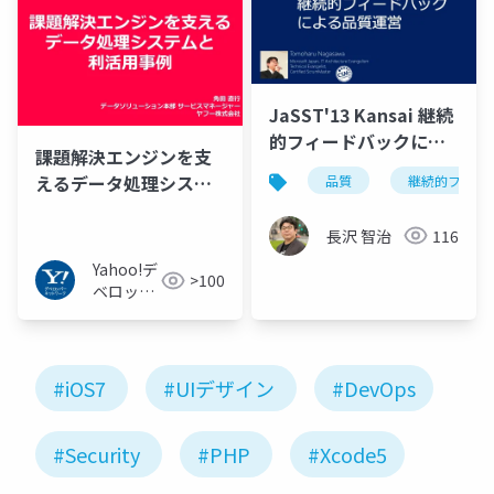
JaSST'13 Kansai 継続
的フィードバックによ
課題解決エンジンを支
る品質運営
えるデータ処理システ
品質
継続的フィー
ムと利活用事例
長沢 智治
116
Yahoo!デ
>100
ベロッパ
ーネット
ワーク
#iOS7
#UIデザイン
#DevOps
#Security
#PHP
#Xcode5