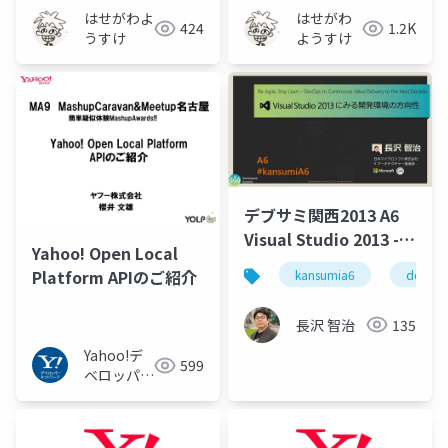
はせがわよ
はせがわ
424
1.2K
うすけ
ようすけ
デブサミ関西2013 A6
Visual Studio 2013 -
Yahoo! Open Local
Be Agile, Stay Lean...
Platform APIのご紹介
kansumia6
devops
#kansumiA6
長沢 智治
135
Yahoo!デ
599
ベロッパー
ネットワー
ク