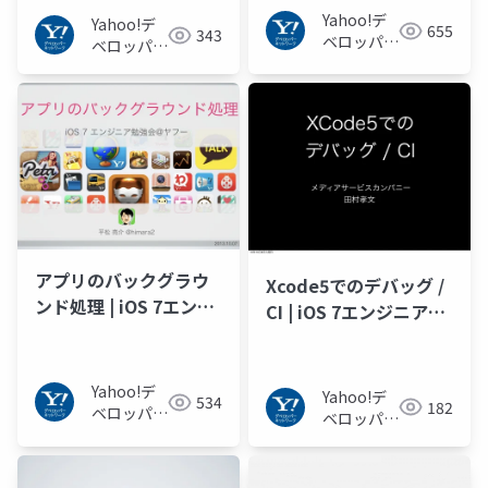
Yahoo!デ
Yahoo!デ
655
343
ベロッパー
ベロッパー
ネットワー
ネットワー
ク
ク
アプリのバックグラウ
Xcode5でのデバッグ /
ンド処理 | iOS 7エンジ
CI | iOS 7エンジニア勉
ニア勉強会
強会
Yahoo!デ
Yahoo!デ
534
182
ベロッパー
ベロッパー
ネットワー
ネットワー
ク
ク