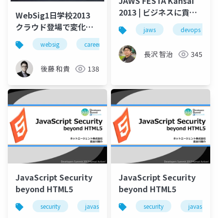
JAWS FESTA Kansai
2013 | ビジネスに貢献
WebSig1日学校2013
する戦略的なITのため
クラウド登場で変化し
jaws
devops
のDevOps
た受託案件と開発スタ
websig
career
イルのRe-design ～リ
長沢 智治
345
ソースの変化とテクノ
後藤 和貴
138
ロジーの進化〜
JavaScript Security
JavaScript Security
beyond HTML5
beyond HTML5
security
javascript
html5
security
javascript