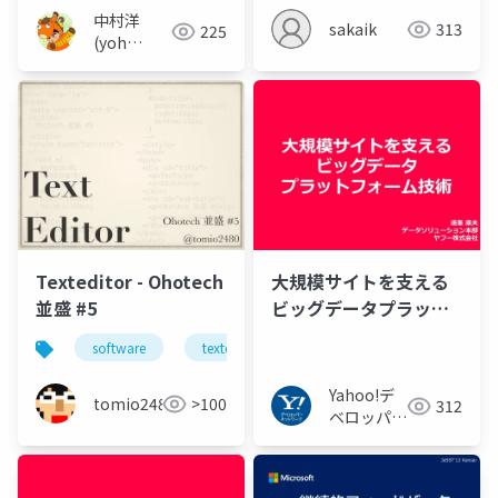
中村洋
sakaik
313
225
(yoh
nakamura)
Texteditor - Ohotech
大規模サイトを支える
並盛 #5
ビッグデータプラット
フォーム技術
software
texteditor
ohotech
北見
Yahoo!デ
tomio2480
>100
312
ベロッパー
ネットワー
ク