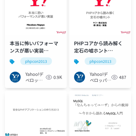
本当に怖いパフォーマ
PHPコアから読み解く
ンスが悪い実装
定石の嘘ホント
#phpcon2013
#phpcon2013
phpcon2013
phpcon2013
Yahoo!デ
Yahoo!デ
0.9K
487
ベロッパ
ベロッパー
ーネット
ネットワー
ワーク
ク