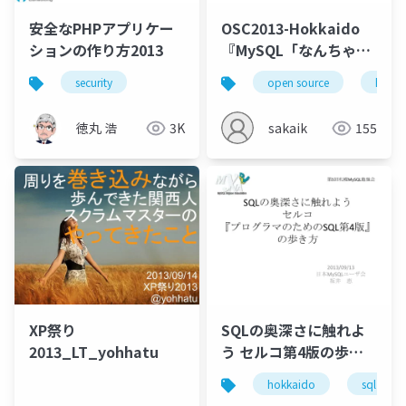
安全なPHPアプリケー
OSC2013-Hokkaido
ションの作り方2013
『MySQL「なんちゃっ
てユーザ」からの脱却
security
open source
hokka
～今日から語れる
MySQL入門』
徳丸 浩
3K
sakaik
155
XP祭り
SQLの奥深さに触れよ
2013_LT_yohhatu
う セルコ第4版の歩き
方～第5回札幌MySQL
hokkaido
sql
勉強会