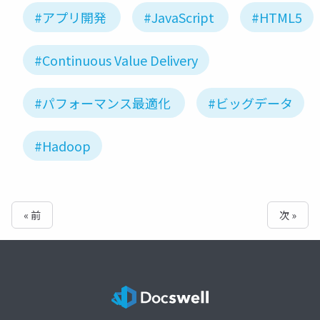
#アプリ開発
#JavaScript
#HTML5
#Continuous Value Delivery
#パフォーマンス最適化
#ビッグデータ
#Hadoop
« 前
次 »