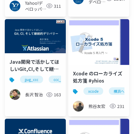
デベロッ
Yahoo!デ
311
パーネッ
ベロッパー
トワーク
ネットワー
ク
Java開発で活かしてほ
しいGit,CI,そして継続
Xcode のローカライズ
的デリバリー
処方箋 #yhios
jjug_ccc
ccc_r13
git
agile
ツー
#jjug_ccc #ccc_r13
xcode
横浜へなち
長沢 智治
163
熊谷友宏
231