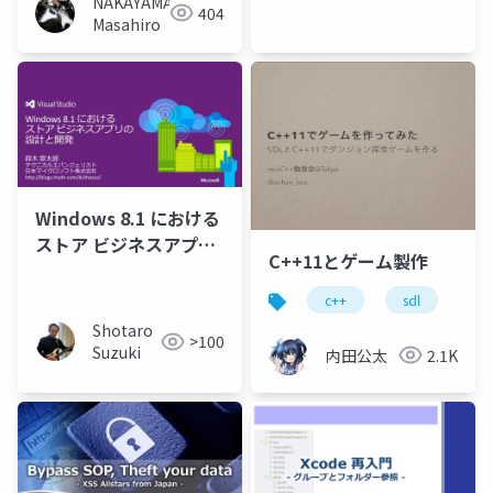
NAKAYAMA
404
Masahiro
Windows 8.1 における
ストア ビジネスアプリ
C++11とゲーム製作
の設計と開発
c++
sdl
ga
Shotaro
>100
Suzuki
内田公太
2.1K