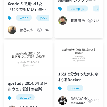
継続的インテグレーシ
Xcode 5 で見つけた
ョン アプリとデベロッ
「どうでもいい」機能
dcamp_jp
cicd
パーの価値を拡張する
（厳選６つ）
エッセンス
xcode
yidev
cocoa関西
#cocoa_kansai,
長沢 智治
745
#dcamp_jp
#yidev
熊谷友宏
184
15分で分か(った気にな
れ)るDocker
qpstudy 2014.04 ミド
ルウェア設計の勘所
docker
qpstudy
NAKAYAMA
802
Masahiro