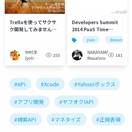
Trelloを使ってサクサ
Developers Summit
ク開発してみません
2014 PaaS Time
か？_yohhatu
Attack!
paas
devsumi
中村洋
NAKAYAMA
255
181
(yoh
Masahiro
nakamura)
#API
#Xcode
#Yahoo!ボックス
#アプリ開発
#ヤフオク!API
#検索API
#マネタイズ
#正規表現