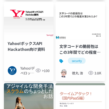
ワーク
ワーク
Yahoo!ボックスAPI
文字コードの脆弱性は
Hackathon向け資料
この3年間でどの程度対
策されたか?
security
Yahoo!デ
>100
徳丸 浩
3.8K
ベロッパ
ーネット
ワーク