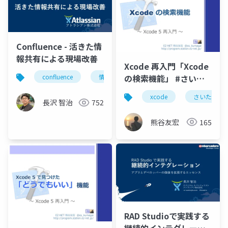
Confluence - 活きた情
報共有による現場改善
Xcode 再入門「Xcode
の検索機能」 #さいた
confluence
情報共有
ナレッジ共有
コラ
まdev
xcode
さいたまdev
長沢 智治
752
熊谷友宏
165
RAD Studioで実践する