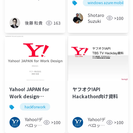
windows azure mobile serv
Shotaro
>100
Suzuki
後藤 和貴
163
Yahoo! JAPAN for
ヤフオク!API
Work design
Hackathon向け資料
#hackforwork
hackforwork
Yahoo!デ
Yahoo!デ
>100
>100
ベロッパ
ベロッパ
ーネット
ーネット