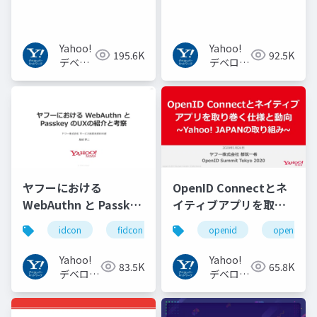
からBERT, GPT-3まで
Yahoo!
Yahoo!
195.6K
92.5K
デベロ
デベロッ
ッパー
パーネッ
ネット
トワーク
ワーク
ヤフーにおける
OpenID Connectとネ
WebAuthn と Passkey
イティブアプリを取り
の UX の紹介と考察
巻く仕様と動向 Yahoo!
idcon
fidcon
openid
openid_to
#idcon #fidcon
JAPANの取り組み
#openid
Yahoo!
Yahoo!
83.5K
65.8K
#openid_tokyo
デベロッ
デベロッ
パーネッ
パーネッ
トワーク
トワーク