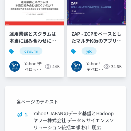
運用業務とスクラムは
ZAP - ZCPをベースとし
本当に組み合わせにく
たマルチK8sのアプリケ
いのか︖運用業務が大
ーション実行基盤
devsumi
yjtc
半を占めるプロダクト
#YJTC / YJTC21 B-3
開発での試行錯誤
Yahoo!デ
Yahoo!
44K
34.6K
ベロッパ
デベロッ
ーネット
パーネッ
ワーク
トワーク
各ページのテキスト
Yahoo! JAPANのデータ基盤とHadoop
1.
ヤフー株式会社 データ＆サイエンスソ
リューション統括本部 杉山 朋広