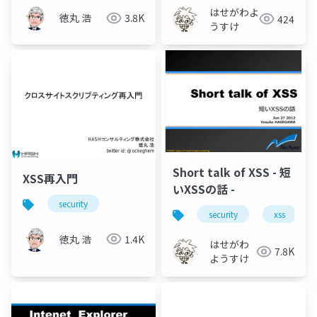
はせがわよ
徳丸 浩
3.8K
424
うすけ
Short talk of XSS - 短
XSS再入門
いXSSの話 -
security
security
xss
徳丸 浩
1.4K
はせがわ
7.8K
ようすけ