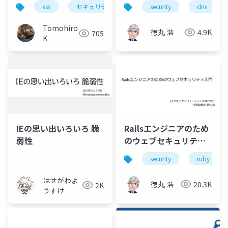
は〜
か
xss
セキュリティ
ウェブアプリケーション
security
dns
Tomohiro
徳丸 浩
4.9K
705
K
IEの思い出いろいろ 脆
Railsエンジニアのため
弱性
のウェブセキュリティ
入門
security
ruby
はせがわよ
徳丸 浩
20.3K
2K
うすけ