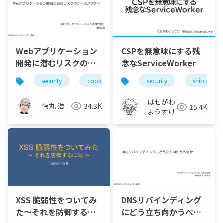
Webアプリケーション
CSPを無意味にする残
開発に潜むリスクのケ
念なServiceWorker
ーススタディ
security
cookie
security
shibuyaxss
はせがわ
徳丸 浩
34.3K
15.4K
ようすけ
XSS 脆弱性をついてみ
DNSリバインディング
た〜それを防御するに
にどう立ち向かうべき