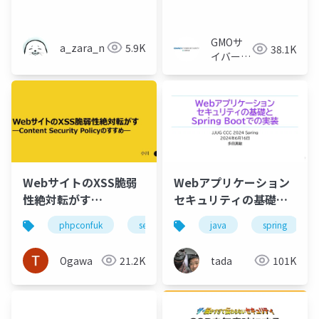
たCTFテク」
GMOサ
a_zara_n
5.9K
38.1K
イバーセ
キュリテ
ィ byイ
エラエ株
式会社
WebサイトのXSS脆弱
Webアプリケーション
性絶対転がす
セキュリティの基礎と
―Content Security
Spring Bootでの実装
phpconfuk
security
java
spring
Policyのすすめ―
#jjug_ccc
#jjug_ccc_c
Ogawa
21.2K
tada
101K