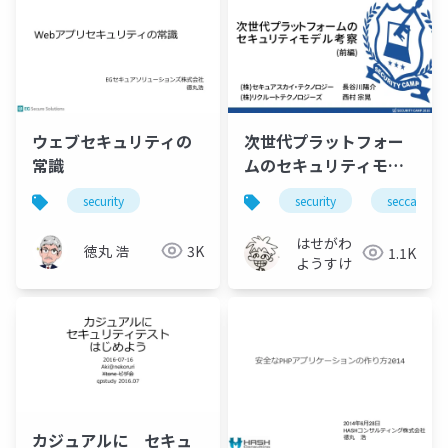
ウェブセキュリティの
次世代プラットフォー
常識
ムのセキュリティモデ
ル考察(前編)
security
security
seccamp
はせがわ
徳丸 浩
3K
1.1K
ようすけ
カジュアルに セキュ