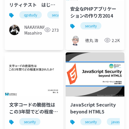
リティテスト はじめ
安全なPHPアプリケー
よう #qpstudy
ションの作り方2014
qpstudy
security
xss
security
NAKAYAMA
273
Masahiro
徳丸 浩
2.2K
JavaScript Security
文字コードの脆弱性は
beyond HTML5
この3年間でどの程度対
策されたか?
security
javascript
security