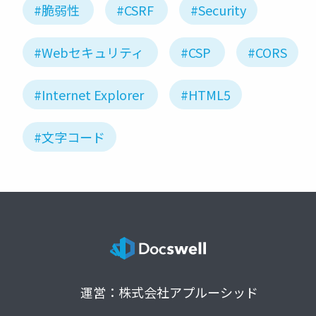
#脆弱性
#CSRF
#Security
#Webセキュリティ
#CSP
#CORS
#Internet Explorer
#HTML5
#文字コード
運営：株式会社アプルーシッド