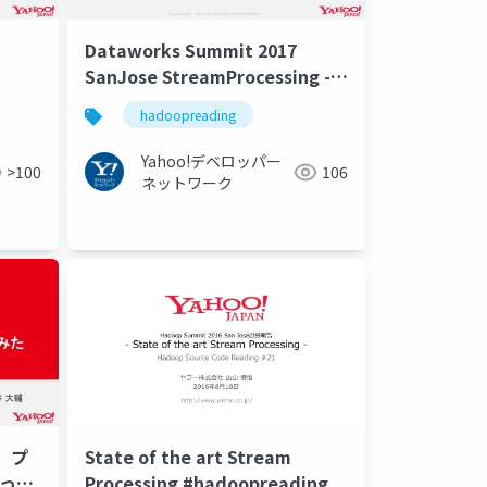
Dataworks Summit 2017
SanJose StreamProcessing -
Hadoop Source Code Reading
hadoopreading
#23 #hadoopreading
Yahoo!デベロッパー
>100
106
ネットワーク
ト、プ
State of the art Stream
やって
Processing #hadoopreading