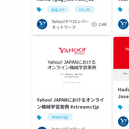
jjug_ccc
ccc_e2
Yahoo!デベロッパー
2.4K
ネットワーク
Hado
Jo
Yahoo! JAPANにおけるオンライ
#str
ン機械学習実例 #streamctjp
streamctjp