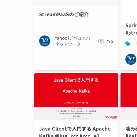
StreamPaaSのご紹介
Spri
#str
Yahoo!デベロッパー
795
ネットワーク
Java Clientで入門する Apache
噛み砕
Kafka #jjug_ccc #ccc_e2
#kaf