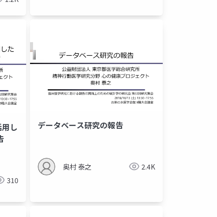
データベース研究の報告
活⽤し
告
奥村 泰之
2.4K
310