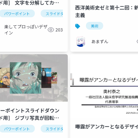
ド用] 文字を分解してカラ
西洋美術史ゼミ第十二回：
なデザインに装飾する方法
パワーポイント
スライドダウンロード
youtube
主義
美術
楽してプロっぽいデザ
203
イン
あまずん
ワーポイントスライドダウン
ド用] ジブリ写真が回転す
ニメーションの作り方・パワ
曝露がアンカーとなるデザ
パワーポイント
スライドダウンロード
youtube
アニ
図形と図の違いについて解説