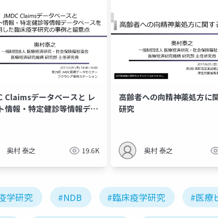
C Claimsデータベースと レ
⾼齢者への向精神薬処⽅に
ト情報・特定健診等情報デー
研究
ースを 活⽤した臨床疫学研
事例と留意点
奥村 泰之
19.6K
奥村 泰之
#疫学研究
#NDB
#臨床疫学研究
#医療