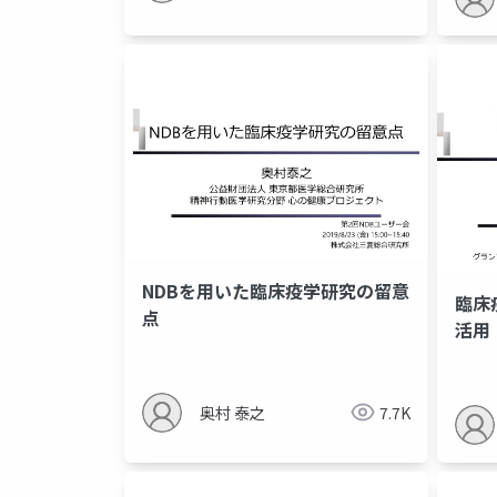
NDBを⽤いた臨床疫学研究の留意
臨床
点
活用
奥村 泰之
7.7K