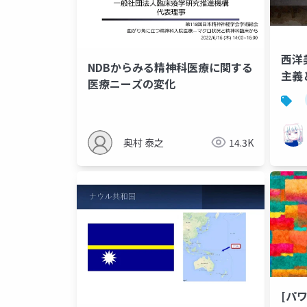
西洋
NDBからみる精神科医療に関する
主義
医療ニーズの変化
奥村 泰之
14.3K
[パ