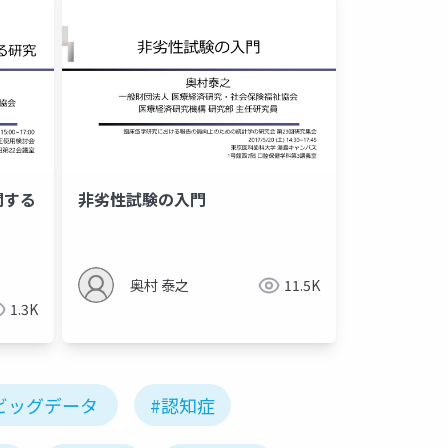
関する
⾮劣性試験の⼊⾨
奥村 泰之
11.5K
1.3K
ビッグデータ
#認知症