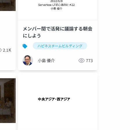
メンバー間で活発に議論する朝会
にしよう
ハピネスチームビルディング
2.1K
小島 優介
773