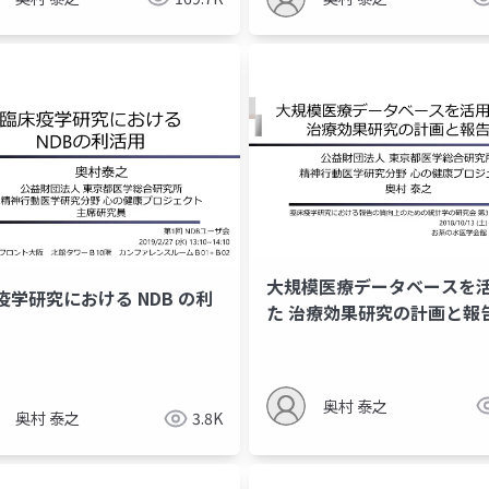
⼤規模医療データベースを
疫学研究における NDB の利
た 治療効果研究の計画と報
奥村 泰之
奥村 泰之
3.8K