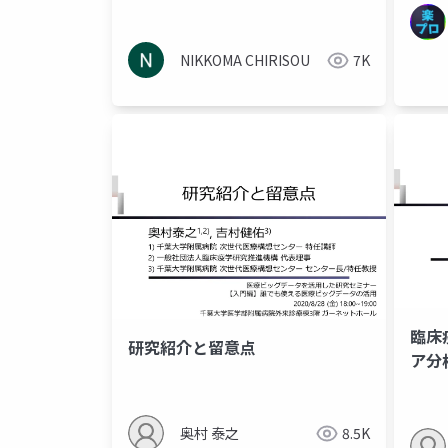
NIKKOMA CHIRISOU
7K
臨床
研究紹介と留意点
ア分
ける
奥村 泰之
8.5K