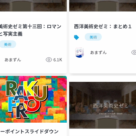
美術史ゼミ第十三回：ロマン
西洋美術史ゼミ：まとめ１
と写実主義
美術
美術
あまずん
あまずん
6.1K
ワーポイントスライドダウン