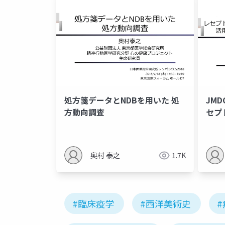
処⽅箋データとNDBを⽤いた 処
JMD
⽅動向調査
セプ
タベ
究の
奥村 泰之
1.7K
#臨床疫学
#西洋美術史