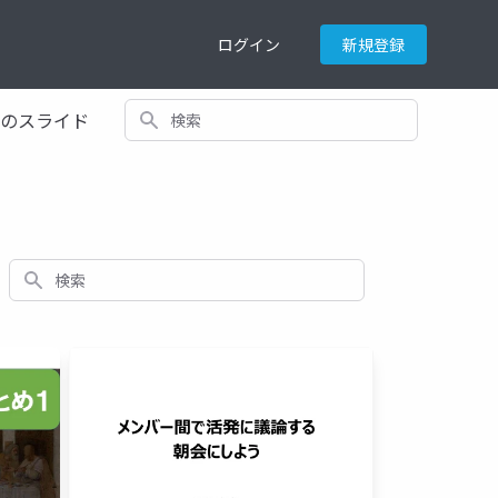
ログイン
新規登録
検索
てのスライド
検索