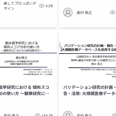
楽してプロっぽいデ
4.5K
ザイン
奥村 泰之
疫学研究における 傾向スコ
バリデーション研究の計画
析の使い⽅ 〜観察研究にお
告・活⽤: ⼤規模医療データ
治療効果研究〜
スを活⽤する研究基盤
奥村 泰之
169.7K
奥村 泰之