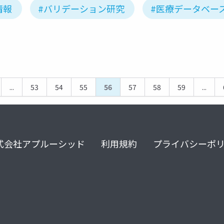
情報
#バリデーション研究
#医療データベー
...
53
54
55
56
57
58
59
...
式会社アプルーシッド
利用規約
プライバシーポ