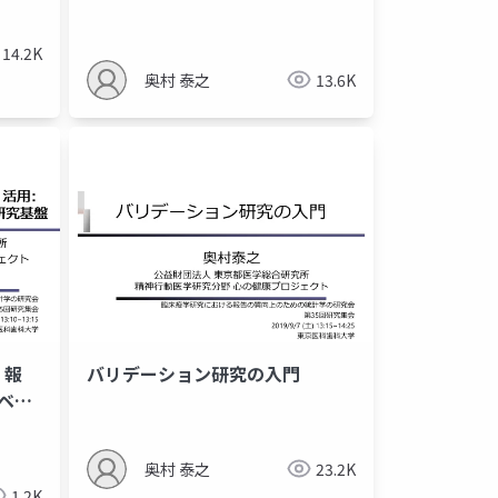
14.2K
奥村 泰之
13.6K
・報
バリデーション研究の⼊⾨
ベー
奥村 泰之
23.2K
1.2K