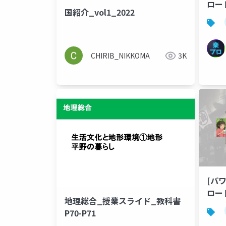
ロー
国紹介_vol1_2022
フル
CHIRIB_NIKKOMA
3K
[パ
ロー
地理総合_授業スライド_教科書
るア
P70-P71
ポの