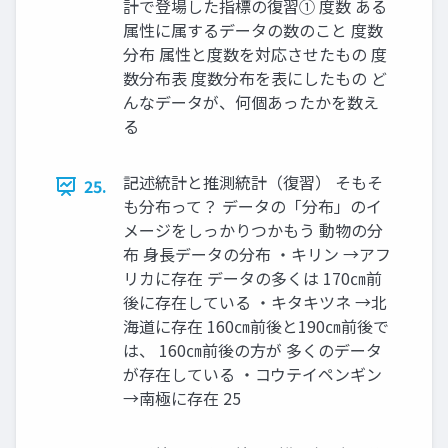
計で登場した指標の復習① 度数 ある
属性に属するデータの数のこと 度数
分布 属性と度数を対応させたもの 度
数分布表 度数分布を表にしたもの ど
んなデータが、何個あったかを数え
る
記述統計と推測統計（復習） そもそ
25.
も分布って？ データの「分布」のイ
メージをしっかりつかもう 動物の分
布 身長データの分布 ・キリン →アフ
リカに存在 データの多くは 170㎝前
後に存在している ・キタキツネ →北
海道に存在 160㎝前後と190㎝前後で
は、 160㎝前後の方が 多くのデータ
が存在している ・コウテイペンギン
→南極に存在 25