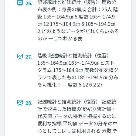
記述統計と推測統計（復習） 度数分
26.
布表の例：身長の構成 合計：25人 階
級 155～164.9㎝ 5 度数 165～174.9
㎝ 12 175～184.9㎝ 6 185～194.9㎝
2 どのようなデータがどれくらいある
のか 一目でわかる表
階級 記述統計と推測統計（復習）
27.
155～164.9㎝ 165～174.9㎝ ヒスト
グラム 175～184.9㎝ 度数分布を棒グ
ラフで表したもの 185～194.9㎝ 分布
を可視化！！ 度数 5 12 6 2 27
記述統計と推測統計（復習） 記述統
28.
計で登場した指標の復習② 統計量・
代表値 データの特徴を把握するのに
便利な指標 平均値 データの分布の中
心としてしばしば利用される 分散 デ