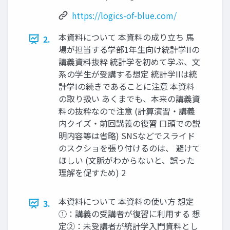
https://logics-of-blue.com/
本資料について 本資料の成り立ち 馬
2.
場が担当する学部1年生向け統計学IIの
講義資料抜粋 統計学を初めて学ぶ、文
系の学生が受講する想定 統計学IIは統
計学Iの続きであることに注意 本資料
の取り扱い あくまでも、本来の講義資
料の抜粋なので注意 (計算演習・講義
内クイズ・前回講義の復習 口頭での説
明内容等は省略) SNSなどでスライド
のスクショを張り付けるのは、 避けて
ほしい (文脈がわからないと、誤った
理解を促すため) 2
本資料について 本資料の使い方 想定
3.
①：講義の受講者が復習に利用する 想
定②：未受講者が統計学入門資料とし