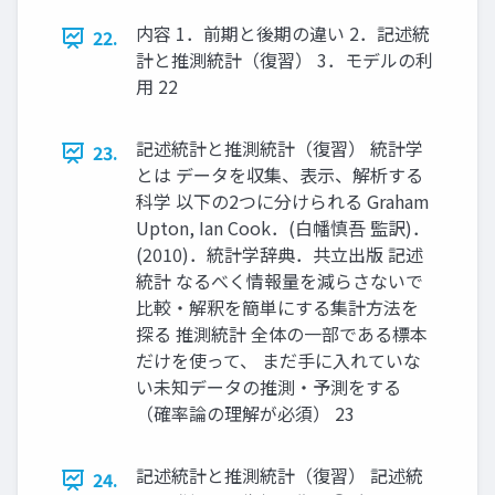
内容 1．前期と後期の違い 2．記述統
22.
計と推測統計（復習） 3．モデルの利
用 22
記述統計と推測統計（復習） 統計学
23.
とは データを収集、表示、解析する
科学 以下の2つに分けられる Graham
Upton, Ian Cook．(白幡慎吾 監訳)．
(2010)．統計学辞典．共立出版 記述
統計 なるべく情報量を減らさないで
比較・解釈を簡単にする集計方法を
探る 推測統計 全体の一部である標本
だけを使って、 まだ手に入れていな
い未知データの推測・予測をする
（確率論の理解が必須） 23
記述統計と推測統計（復習） 記述統
24.