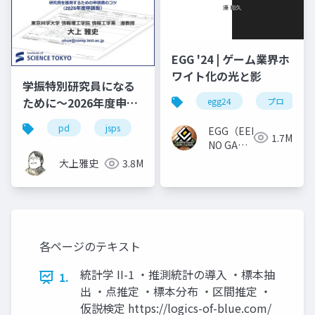
EGG '24 | ゲーム業界ホ
ワイト化の光と影
学振特別研究員になる
ために～2026年度申請
egg24
プロ
版
pd
jsps
学振
dc1
dc2
EGG（EEKANJI
1.7M
NO GAME
GAKKAI）
大上雅史
3.8M
各ページのテキスト
統計学 II-1 ・推測統計の導入 ・標本抽
1.
出 ・点推定 ・標本分布 ・区間推定 ・
仮説検定 https://logics-of-blue.com/