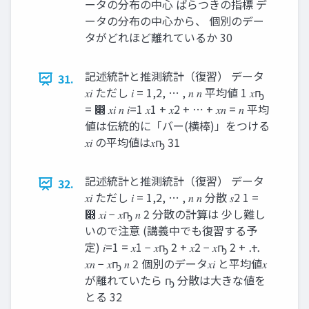
ータの分布の中心 ばらつきの指標 デ
ータの分布の中心から、 個別のデー
タがどれほど離れているか 30
記述統計と推測統計（復習） データ
31.
𝑥𝑖 ただし 𝑖 = 1,2, … , 𝑛 𝑛 平均値 1 𝑥ҧ
= ෍ 𝑥𝑖 𝑛 𝑖=1 𝑥1 + 𝑥2 + ⋯ + 𝑥𝑛 = 𝑛 平均
値は伝統的に「バー(横棒)」をつける
𝑥𝑖 の平均値は𝑥ҧ 31
記述統計と推測統計（復習） データ
32.
𝑥𝑖 ただし 𝑖 = 1,2, … , 𝑛 𝑛 分散 𝑠2 1 =
෍ 𝑥𝑖 − 𝑥ҧ 𝑛 2 分散の計算は 少し難し
いので注意 (講義中でも復習する予
定) 𝑖=1 = 𝑥1 − 𝑥ҧ 2 + 𝑥2 − 𝑥ҧ 2 + ⋯ +
𝑥𝑛 − 𝑥ҧ 𝑛 2 個別のデータ𝑥𝑖 と平均値𝑥
が離れていたら ҧ 分散は大きな値を
とる 32