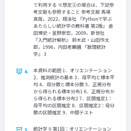
て利用する ※想定②の場合は、下記参
考文献も参照すること 参考文献 馬場
真哉，2022，翔泳社 『Pythonで学ぶ
あたらしい統計学の教科書 第2版』 倉
田博史・星野崇宏，2009，新世社
『入門統計解析』 鈴木武・山田作太
郎，1996，内田老鶴圃 『数理統計
学』 3
本資料の範囲 1．オリエンテーション
4.
2．推測統計の基本 3．母平均と標本平
均 4．母分散と標本分散 5．正規分布
から得られる標本分布1 6．正規分布か
ら得られる標本分布2 7．区間推定1：
母平均の区間推定 8．区間推定2：母分
散の区間推定 9．中間テスト
統計学 II 第1回：オリエンテーション
5.