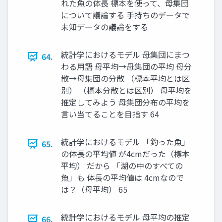
れた魚の体長 標本を使って、母集団
について議論する 手持ちのデータで
未知データの議論をする
統計学におけるモデル 母集団にまつ
64.
わる用語 母平均→母集団の平均 母分
散→母集団の分散 （標本平均とは区
別） （標本分散とは区別） 母平均を
推定してみよう 母集団分布の平均を
言い当てることを目指す 64
統計学におけるモデル 「釣った魚」
65.
の体長の平均値 が4cmだった（標本
平均） だから 「湖の中のすべての
魚」も 体長の平均値は 4cmなので
は？（母平均） 65
統計学におけるモデル 母平均の推定
66.