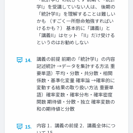
学I」を受講していない人は、 後期の
「統計学II」を理解することは難しい
かも （すごく一所懸命勉強すればい
けるかも？） 基本的に「講義I」と
「講義II」はセット 「II」だけ受ける
というのはお勧めしない
講義の前提 前期の「統計学I」の内容
14.
記述統計 →データを集計する方法 重
要単語）平均・分散・共分散・相関
係数・基準化変量 確率論 →確率的に
変動する結果の取り扱い方法 重要単
語）確率変数・確率分布・確率密度
関数 期待値・分散・独立 確率変数の
和の期待値と分散
内容 1．講義の前提 2．講義全体につ
15.
いて 15