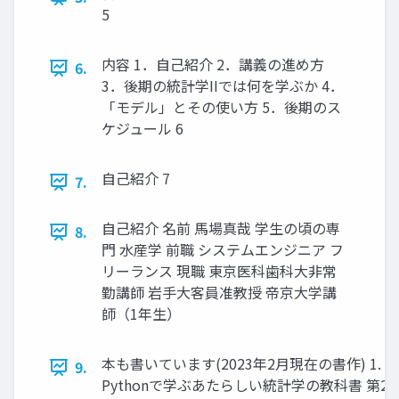
5
内容 1．自己紹介 2．講義の進め方
6.
3．後期の統計学IIでは何を学ぶか 4．
「モデル」とその使い方 5．後期のス
ケジュール 6
自己紹介 7
7.
自己紹介 名前 馬場真哉 学生の頃の専
8.
門 水産学 前職 システムエンジニア フ
リーランス 現職 東京医科歯科大非常
勤講師 岩手大客員准教授 帝京大学講
師（1年生）
本も書いています(2023年2月現在の書作) 1. 馬場
9.
Pythonで学ぶあたらしい統計学の教科書 第2版.