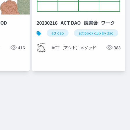
HOD
20230216_ACT DAO_読書会_ワーク
act dao
act book club by dao
ド
416
ACT（アクト）メソッド
388