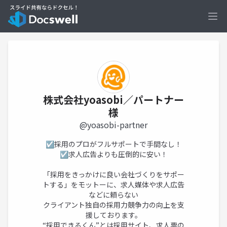
Ope
株式会社yoasobi／パートナー
様
@yoasobi-partner
☑採用のプロがフルサポートで手間なし！
☑求人広告よりも圧倒的に安い！
「採用をきっかけに良い会社づくりをサポー
トする」をモットーに、求人媒体や求人広告
などに頼らない
クライアント独自の採用力競争力の向上を支
援しております。
“採用できるくん”とは採用サイト、求人票の