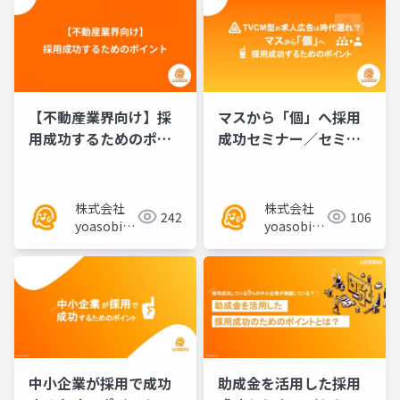
【不動産業界向け】採
マスから「個」へ採用
用成功するためのポイ
成功セミナー／セミナ
ント／セミナー資料
ー資料
株式会社
株式会社
242
106
yoasobi／
yoasobi／
パートナー
パートナー
様
様
中小企業が採用で成功
助成金を活用した採用