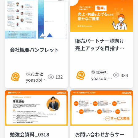
販売パートナー様向け
売上アップを目指す保
会社概要パンフレット
険代理店が簡単に売
上・利益を上げるため
の新たなご提案
株式会社
株式会社
384
132
yoasobi／
yoasobi／
パートナー
パートナー
様
様
勉強会資料_0318
お問い合わせからサー