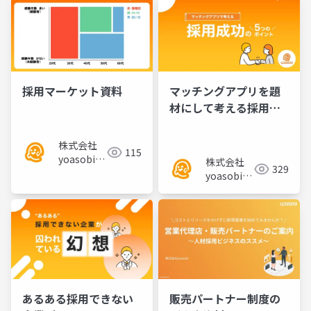
採用マーケット資料
マッチングアプリを題
材にして考える採用成
功の5つのポイント／セ
ミナー資料
株式会社
115
yoasobi／
株式会社
329
パートナー
yoasobi／
様
パートナー
様
あるある採用できない
販売パートナー制度の