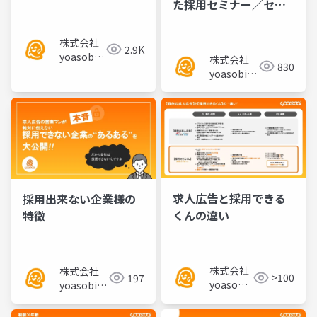
た採用セミナー／セミ
ナー資料
株式会社
2.9K
yoasobi
株式会社
830
／パート
yoasobi／
ナー様
パートナー
様
求人広告と採用できる
採用出来ない企業様の
くんの違い
特徴
株式会社
株式会社
>100
197
yoasobi
yoasobi／
／パート
パートナー
ナー様
様