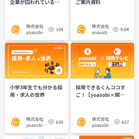
企業が囚われている幻
ご案内資料
想
株式会社
株式会社
104
9.6K
yoasobi／
yoasobi
パートナー
／パート
様
ナー様
小学3年生でも分かる採
採用できるくんココす
用・求人の世界
ご！【yoasobi×関西
テレビ】
株式会社
株式会社
639
637
yoasobi／
yoasobi／
パートナー
パートナー
様
様