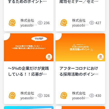
するためのポイント／
成功セミナー／セミナ
セミナー資料
ー資料
株式会社
株式会社
236
427
yoasobi／
yoasobi／
パートナー
パートナー
様
様
〜5％の企業だけが実践
アフターコロナにおけ
している！！応募が集
る採用活動のポイント
まる求人票を作るため
／セミナー資料
の5step〜
株式会社
株式会社
326
430
yoasobi／
yoasobi／
パートナー
パートナー
様
様