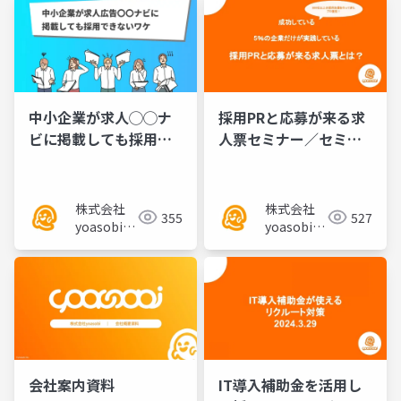
中小企業が求人◯◯ナ
採用PRと応募が来る求
ビに掲載しても採用で
人票セミナー／セミナ
きないワケ
ー資料
株式会社
株式会社
355
527
yoasobi／
yoasobi／
パートナー
パートナー
様
様
会社案内資料
IT導入補助金を活用し