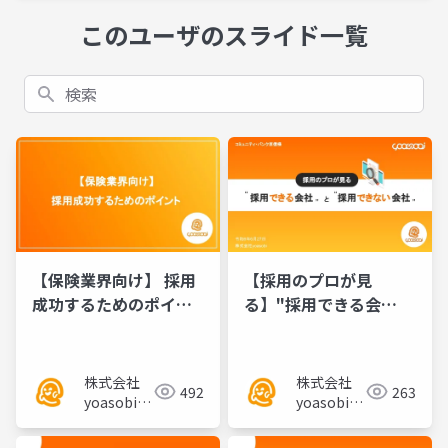
このユーザのスライド一覧
検索
【保険業界向け】 採用
【採用のプロが見
成功するためのポイン
る】"採用できる会
ト／セミナー資料
社"と"採用できない会
社"
株式会社
株式会社
492
263
yoasobi／
yoasobi／
パートナー
パートナー
様
様