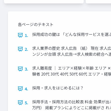
各ページのテキスト
採⽤成功の鍵は 「どんな採⽤サービスを選
1.
求⼈業界の歴史 求⼈広告 （紙） 現在 求⼈広
2.
ンジンが台頭 求⼈広告→求⼈検索の統合へ
求⼈難易度 ｜ エリア×経験×年齢 エリア ✕ 経験
3.
験者 20代 30代 40代 50代 60代 
採用・求人をはじめるには？
4.
採用手法・採用方法の比較表 料⾦ 効果が出る
5.
万円） 掲載プランによりどこに掲載がさ れ