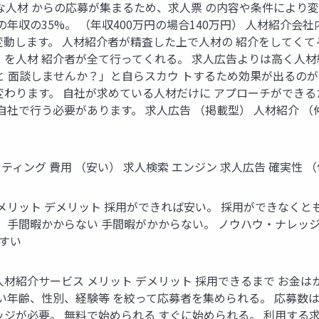
な⼈材 からの応募が集まるため、求⼈票 の内容や条件により変
年収の35%。 （年収400万円の場合140万円） ⼈材紹介会
変動します。 ⼈材紹介者が精査した上で⼈材の 紹介をしてくて
を⼈材 紹介者が全て⾏ってくれる。 求⼈広告よりは⾼く⼈材紹介
と ⾯談しませんか？」と⾃らスカウ トするため効果が出るのが
変わります。 ⾃社が求めている⼈材だけに アプローチができる
⾃社で⾏う必要があります。 求⼈広告 （掲載型） ⼈材紹介 （
ティング 費⽤ （安い） 求⼈検索 エンジン 求⼈広告 確実性 （
メリット デメリット 採⽤ができれば安い。 採⽤ができなくとも
 ⼿間暇かからない ⼿間暇がかからない。 ノウハウ‧ナレッジ
やすい
材紹介サービス メリット デメリット 採⽤できるまで お⾦はか
い年齢、性別、経験等 を絞って応募者を集められる。 応募数
ジが必要。 無料で始められる すぐに始められる。 利⽤する求職