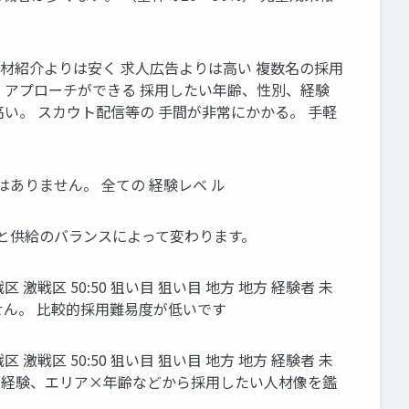
⼈材紹介よりは安く 求⼈広告よりは⾼い 複数名の採⽤
に アプローチができる 採⽤したい年齢、性別、経験
⾼い。 スカウト配信等の ⼿間が⾮常にかかる。 ⼿軽
はありません。 全ての 経験レベ ル
需要と供給のバランスによって変わります。
戦区 激戦区 50:50 狙い⽬ 狙い⽬ 地⽅ 地⽅ 経験者 未
きません。 ⽐較的採⽤難易度が低いです
戦区 激戦区 50:50 狙い⽬ 狙い⽬ 地⽅ 地⽅ 経験者 未
エリア×経験、エリア×年齢などから採⽤したい⼈材像を鑑