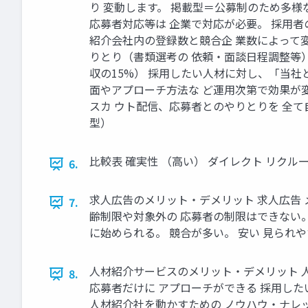
り 変動します。 掲載型＝公募制のため多様
応募者対応等は 企業で対応が必要。 採⽤者の
紹介会社内の登録数と競合企 業数によって
りとり（書類選考の 依頼‧⾯談⽇程調整等）
収の15%） 採⽤したい⼈材に対し、「当社
⾯やアプローチ⽅法な ど運⽤次第で効果が
スカ ウト配信、応募者とのやりとりを 全て
型）
⽐較表 確実性 （⾼い） ダイレクト リクルー
6.
求⼈広告のメリット‧デメリット 求⼈広告 
7.
齢制限や対象外の 応募者の制限はできない。
に始められる。 競合が多い。 安い ⾒られ
⼈材紹介サービスのメリット‧デメリット ⼈
8.
応募者だけに アプローチができる 採⽤した
⼈材紹介社を動かすための ノウハウ‧ナレッ