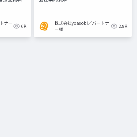
ートナー
株式会社yoasobi／パートナ
6K
2.9K
ー様