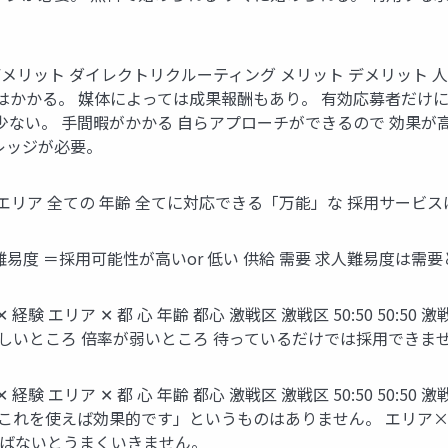
リット ダイレクトリクルーティング メリット デメリット 
はかかる。 媒体によっては成果報酬もあり。 有効応募者だけ
少ない。 ⼿間暇がかかる ⾃らアプローチができるので 効果が
レッジが必要。
 エリア 全ての 年齢 全てに対応できる「万能」な 採⽤サービス
難易度 ＝採⽤可能性が⾼いor 低い 供給 需要 求⼈難易度は
 エリア ✕ 都 ⼼ 年齢 都⼼ 激戦区 激戦区 50:50 50:50 激
代 倍率が激しいところ 倍率が弱いところ 待っているだけでは採⽤で
 エリア ✕ 都 ⼼ 年齢 都⼼ 激戦区 激戦区 50:50 50:50 激
0代 ⼀概に「これを使えば効果的です」というものはありません。 
選ばないとうまくいきません。