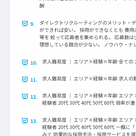
酬
ダイレクトリクルーティングのメリット‧デメ
9.
ができれば安い。 採⽤ができなくとも 費⽤
等を 絞って応募者を集められる。 応募数は
理想している競合が少ない。 ノウハウ‧ナ
求⼈難易度 ｜ エリア×経験×年齢 全ての
10.
求⼈難易度 ｜ エリア×経験×年齢 求⼈の
11.
求⼈難易度 ｜ エリア×経験×年齢 エリア ✕ 経験
12.
経験者 20代 30代 40代 50代 60
求⼈難易度 ｜ エリア×経験×年齢 エリア ✕ 経験
13.
経験者 20代 30代 40代 50代 6
みて 効果的な採⽤⼿法‧採⽤サービスを