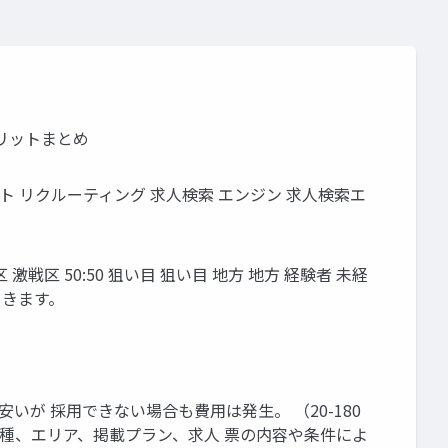
リットまとめ
レクト リクルーティング 求⼈検索 エンジン 求⼈検索エ
区 激戦区 50:50 狙い⽬ 狙い⽬ 地⽅ 地⽅ 経験者 未経
てきます。
いが 採⽤できない場合も費⽤は発⽣。 （20-180
職種、エリア、掲載プラン、求⼈ 票の内容や条件によ