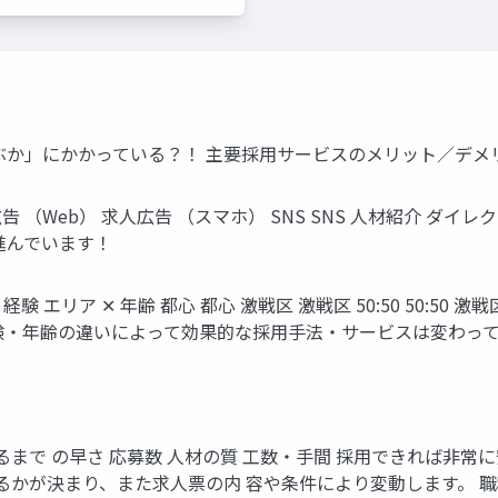
ぶか」にかかっている？！ 主要採⽤サービスのメリット∕デメ
告 （Web） 求⼈広告 （スマホ） SNS SNS ⼈材紹介 ダイ
進んでいます！
 エリア ✕ 年齢 都⼼ 都⼼ 激戦区 激戦区 50:50 50:50 激戦
エリア‧経験‧年齢の違いによって効果的な採⽤⼿法‧サービスは変わっ
まで の早さ 応募数 ⼈材の質 ⼯数‧⼿間 採⽤できれば⾮常に安
るかが決まり、また求⼈票の内 容や条件により変動します。 