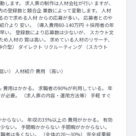
動します。 求⼈票の制作は⼈材会社が⾏い ますが、
社内の登録数と競合企 業数によって変動します。 ⼈材
るので求める⼈材 からの応募が多い。 応募者とのや
より 安い。（導⼊費⽤60-140万円 ＋採⽤者の年
早い。 登録数により応募数は少ないが、 スカウト⽂
ため⼈材の 質は⾼い。 求めている⼈材のリサーチ、
仲介型） ダイレクト リクルーティング （スカウト
低い） ⼈材紹介 費⽤ （⾼い）
 費⽤はかかる。 求職者の90%が利⽤している。 年
が必要。 （求⼈票の内容‧運⽤⽅法等） ⼿軽 すぐ
からない。 年収の35%以上の 費⽤がかかる。 有効
は少ない。 ⼿間暇かからない ⼿間暇がかからない。
者は多くない。 （全体の20〜30%） 完全成果報