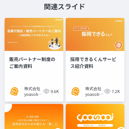
関連スライド
販売パートナー制度の
採用できるくんサービ
ご案内資料
ス紹介資料
株式会社
株式会社
9.6K
7.2K
yoasobi
yoasobi
／パート
／パート
ナー様
ナー様