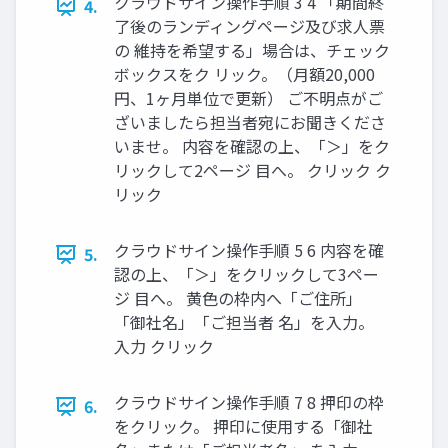
クラウドサイン操作⼿順 3 4 「期間終
4.
了後のランディングページ及び求⼈票
の 維持を希望する」場合は、チェック
ボックスをク リック。（⽉額20,000
円、1ヶ⽉単位で更新） ご不明点がご
ざいましたら担当者宛にお聞きくださ
いませ。 内容を確認の上、「＞」をク
リックして2ページ ⽬へ。 クリック ク
リック
クラウドサイン操作⼿順 5 6 内容を確
5.
認の上、「＞」をクリックして3ペー
ジ ⽬へ。 ⻩⾊の枠内へ「ご住所」
「御社名」「ご担当者 名」を⼊⼒。
⼊⼒ クリック
クラウドサイン操作⼿順 7 8 押印の枠
6.
をクリック。 押印に使⽤する「御社