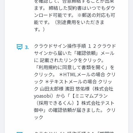
を確認して、合意締結することが出来
ます。 締結した契約書はいつでもダウ
ンロード可能です。 ※郵送の対応も可
能です。（別途費⽤をいただきま
す。）
クラウドサイン操作⼿順 １ 2 クラウド
3.
サインから届いた「確認依頼」メール
に 記載されたリンクをクリック。
「利⽤規約に同意して書類を開く」を
クリック。 ＊HTMLメールの場合 クリ
ック ＊テキストメールの場合 クリッ
ク ⼭⽥太郎様 濱⽥ 悠佑様（株式会社
yoasobi）から「【ミニマムプラン
（採⽤できるくん）】株式会社テスト
御中」の確認依頼が届きました。 クリ
ック