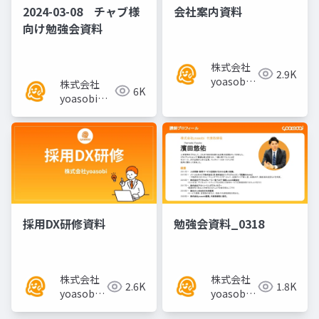
2024-03-08 チャブ様
会社案内資料
向け勉強会資料
株式会社
2.9K
yoasobi
株式会社
6K
／パート
yoasobi／
ナー様
パートナー
様
採用DX研修資料
勉強会資料_0318
株式会社
株式会社
2.6K
1.8K
yoasobi
yoasobi
／パート
／パート