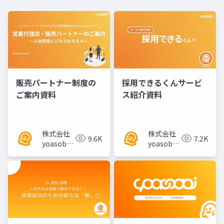
販売パートナー制度の
採用できるくんサービ
ご案内資料
ス紹介資料
株式会社
株式会社
9.6K
7.2K
yoasobi
yoasobi
／パート
／パート
ナー様
ナー様