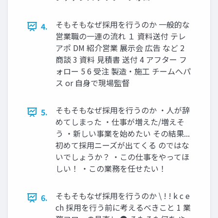
そもそもなぜ採⽤を⾏うのか ⼀般的な
4.
営業職の⼀連の流れ １ 資料送付 テレ
アポ DM 紹介営業 展⽰会 広告 など 2
商談 3 資料 ⾒積書 送付 4 アフター フ
ォロー 5 6 受注 製造‧施⼯ チームへパ
ス or ⾃⾝で現場監督
そもそもなぜ採⽤を⾏うのか ‧⼈が辞
5.
めてしまった ‧仕事が増えた/増えそ
う ‧新しい事業を始めたい その結果...
初めて採⽤ニーズが出てくる のではな
いでしょうか？ ‧この仕事をやってほ
しい！ ‧この業務を任せたい！
そもそもなぜ採⽤を⾏うのか \ ! ! k c e
6.
ch 採⽤を⾏う前に考えるべきこと 1 業