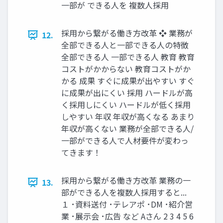
⼀部が できる⼈を 複数⼈採⽤
採⽤から繋がる働き⽅改⾰ ❖ 業務が
12.
全部できる⼈と⼀部できる⼈の特徴
全部できる⼈ ⼀部できる⼈ 教育 教育
コストがかからない 教育コストがか
かる 成果 すぐに成果が出やすい すぐ
に成果が出にくい 採⽤ ハードルが⾼
く採⽤しにくい ハードルが低く採⽤
しやすい 年収 年収が⾼くなる あまり
年収が⾼くない 業務が全部できる⼈/
⼀部ができる⼈で⼈材要件が変わっ
てきます！
採⽤から繋がる働き⽅改⾰ 業務の⼀
13.
部ができる⼈を複数⼈採⽤すると...
１ ･資料送付 ･テレアポ ･DM ･紹介営
業 ･展⽰会 ･広告 など Aさん 2 3 4 5 6