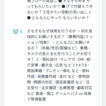
務フローの⾒直し ● そもそも何を や
ってもらいたいか？ ● ITで代替えでき
ないか？ 2 任せたい役割の洗い出し z
● どんな⼈にやって もらいたいか？
そもそもなぜ採⽤を⾏うのか ‧何を具
7.
体的にお願いするの？（業務内容/ミッ
ション/役割） ‧どんな⼈にお願いす
るの？（年齢/性別/経験など） 業務‧
タスクの⾒える化を⾏うことが⼤切で
す！ １ ･資料送付 ･テレアポ ･DM ･紹
介営業 ･展⽰会 ･広告 など 2 3 4 5 6 ･
商談準備 ･プレゼン ･御礼 など ･資料
作成 ･⾒積書作成 ･送付 など ･使⽤説
明 ･問題の対応 ･満⾜度確認 など ･注
⽂受付 ･注⽂確認 ･在庫管理 ･顧客対応
など 製造‧施⼯ チームへパス or ⾃⾝
で現場監督