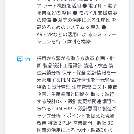
ア ラート機能を活⽤ ● 電⼦印‧電⼦
帳票などの 整備 ● モバイル⽀援環境
の整備 ● AI等の活⽤による⽣産性 を
⾼めるためのシステム を導⼊ ●
AR‧VRなどの活⽤によ るシミュレー
ションを⾏ う体制を構築
採⽤から繋がる働き⽅改⾰ 企画‧計
21.
画 製品設計 ⼯程設計 製造‧検査 製
造実績分析 保守‧保全 設計情報を⼀
元管理するPLM 設計情報を⼀元管理
特徴 1 設計管理 ⽣産管理 コスト 原価
企画、⽣産準備と同期を 取って進⾏
する設計DX ‧設計変更が関連部⾨へ
伝わる CRM ERP ‧設計意図と製造ギ
ャップ分析 ‧ポイントを捉えた現場
改善 特徴 2 PLM 営業部⾨∕販社 3D
図⾯の活⽤による 設計‧製造DX バー