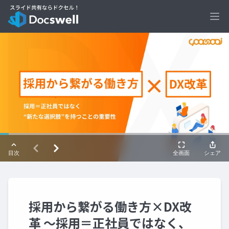
Ope
採用から繋がる働き方×DX改
革 〜採用＝正社員ではなく、