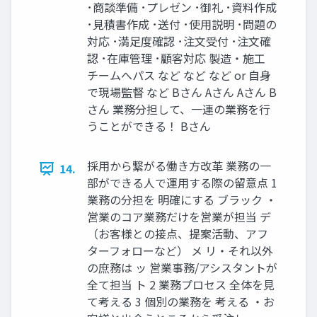
･商談準備 ･プレゼン ･御礼 ･資料作成
･⾒積書作成 ･送付 ･使⽤説明 ･問題の
対応 ･満⾜度確認 ･注⽂受付 ･注⽂確
認 ･在庫管理 ･顧客対応 製造‧施⼯
チームへパス など など など or ⾃⾝
で現場監督 など Bさん Aさん Aさん B
さん 業務分担して、⼀連の業務を⾏
うことができる！ Bさん
採⽤から繋がる働き⽅改⾰ 業務の⼀
14.
部ができる⼈で運⽤する際の留意点 1
業務の分担を 明確にする ブラック ‧
営業のコア業務だけを営業が担当 デ
（お客様との接点、提案活動、アフ
ターフォローなど） メ リ‧それ以外
の庶務は ッ 営業事務/アシスタントが
全て担当 ト 2 業務プロセス 全体を⾒
て考える 3 個別の業務を 考える ‧お