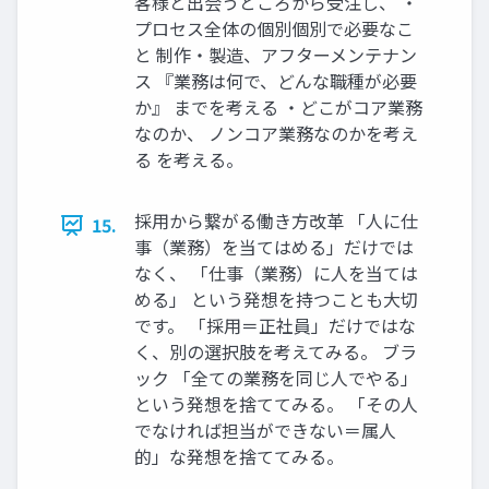
客様と出会うところから受注し、 ‧
プロセス全体の個別個別で必要なこ
と 制作‧製造、アフターメンテナン
ス 『業務は何で、どんな職種が必要
か』 までを考える ‧どこがコア業務
なのか、 ノンコア業務なのかを考え
る を考える。
採⽤から繋がる働き⽅改⾰ 「⼈に仕
15.
事（業務）を当てはめる」だけでは
なく、 「仕事（業務）に⼈を当ては
める」 という発想を持つことも⼤切
です。 「採⽤＝正社員」だけではな
く、別の選択肢を考えてみる。 ブラ
ック 「全ての業務を同じ⼈でやる」
という発想を捨ててみる。 「その⼈
でなければ担当ができない＝属⼈
的」な発想を捨ててみる。