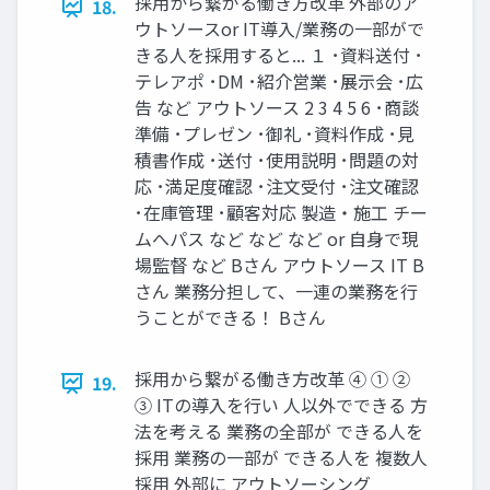
採⽤から繋がる働き⽅改⾰ 外部のア
18.
ウトソースor IT導⼊/業務の⼀部がで
きる⼈を採⽤すると... １ ･資料送付 ･
テレアポ ･DM ･紹介営業 ･展⽰会 ･広
告 など アウトソース 2 3 4 5 6 ･商談
準備 ･プレゼン ･御礼 ･資料作成 ･⾒
積書作成 ･送付 ･使⽤説明 ･問題の対
応 ･満⾜度確認 ･注⽂受付 ･注⽂確認
･在庫管理 ･顧客対応 製造‧施⼯ チー
ムへパス など など など or ⾃⾝で現
場監督 など Bさん アウトソース IT B
さん 業務分担して、⼀連の業務を⾏
うことができる！ Bさん
採⽤から繋がる働き⽅改⾰ ④ ① ②
19.
③ ITの導⼊を⾏い ⼈以外でできる ⽅
法を考える 業務の全部が できる⼈を
採⽤ 業務の⼀部が できる⼈を 複数⼈
採⽤ 外部に アウトソーシング