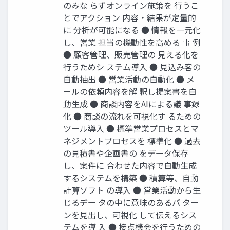
のみな らずオンライン施策を ⾏うこ
とでアクション 内容‧結果が定量的
に 分析が可能になる ● 情報を⼀元化
し、営業 担当の機動性を⾼める 事 例
● 顧客管理、販売管理の ⾒える化を
⾏うためシ ステム導⼊ ● ⾒込み客の
⾃動抽出 ● 営業活動の⾃動化 ● メ
ールの依頼内容を解 釈し提案書を⾃
動⽣成 ● 商談内容をAIによる議 事録
化 ● 商談の流れを可視化す るための
ツール導⼊ ● 標準営業プロセスとマ
ネジメントプロセスを 標準化 ● 過去
の⾒積書や企画書の をデータ保存
し、案件に 合わせた内容で⾃動⽣成
するシステムを構築 ● 積算等、⾃動
計算ソフト の導⼊ ● 営業活動から⽣
じるデー タの中に意味のあるパ ター
ンを⾒出し、可視化 して伝えるシス
テムを導 ⼊ ● 接点機会を⾏うための