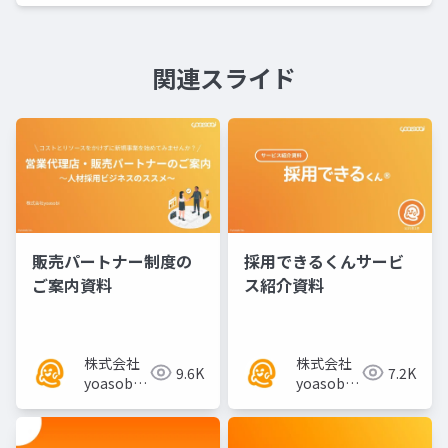
関連スライド
販売パートナー制度の
採用できるくんサービ
ご案内資料
ス紹介資料
株式会社
株式会社
9.6K
7.2K
yoasobi
yoasobi
／パート
／パート
ナー様
ナー様