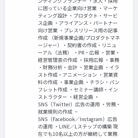
ンディングプランナー ‧求⼈‧採⽤
に困っている企業向け営業 ‧マーケ
ティング設計 ‧プロダクト‧サービ
ス企画 ‧アライアンス‧パートナー
向け営業 ‧プレスリリース⽤の記事
作成 （新規事業企画/プロダクトマネ
ージャー）‧契約書の作成‧リニュ
ーアル（法務） ‧PR‧広報 ‧営業‧
経営管理表の作成 ‧採⽤広報 ‧事務
‧財務分析‧会計 ‧営業企画 ‧イラ
スト作成‧アニメーション ‧営業資
料の作成 ‧事業企画 ‧チラシ‧パン
フレット作成 ‧セミナー講師‧イン
ストラクター ‧経営企画 ‧
SNS（Twitter）広告の運⽤ ‧労務‧
就業規則の作成 ‧
SNS（Facebook∕Instagram）広告
の運⽤ ‧LINE∕Lステップの構築 現
在でも10名以上の⽅が継続して業務