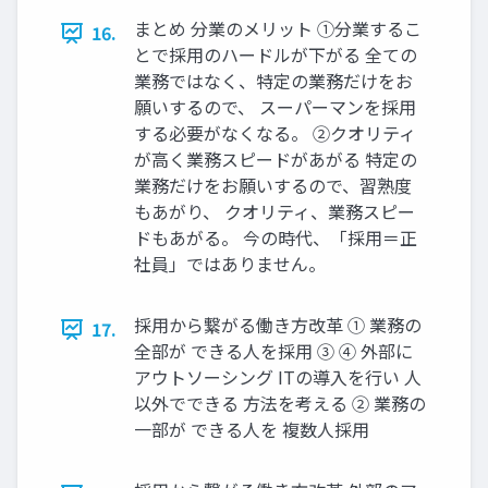
まとめ 分業のメリット ①分業するこ
16.
とで採⽤のハードルが下がる 全ての
業務ではなく、特定の業務だけをお
願いするので、 スーパーマンを採⽤
する必要がなくなる。 ②クオリティ
が⾼く業務スピードがあがる 特定の
業務だけをお願いするので、習熟度
もあがり、 クオリティ、業務スピー
ドもあがる。 今の時代、「採⽤＝正
社員」ではありません。
採⽤から繋がる働き⽅改⾰ ① 業務の
17.
全部が できる⼈を採⽤ ③ ④ 外部に
アウトソーシング ITの導⼊を⾏い ⼈
以外でできる ⽅法を考える ② 業務の
⼀部が できる⼈を 複数⼈採⽤