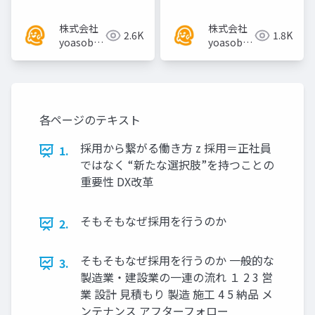
株式会社
株式会社
2.6K
1.8K
yoasobi
yoasobi
／パート
／パート
ナー様
ナー様
各ページのテキスト
採⽤から繋がる働き⽅ z 採⽤＝正社員
1.
ではなく “新たな選択肢”を持つことの
重要性 DX改⾰
そもそもなぜ採⽤を⾏うのか
2.
そもそもなぜ採⽤を⾏うのか ⼀般的な
3.
製造業‧建設業の⼀連の流れ １ 2 3 営
業 設計 ⾒積もり 製造 施⼯ 4 5 納品 メ
ンテナンス アフターフォロー