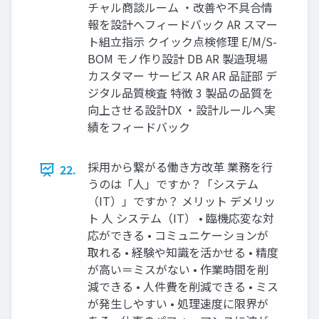
チャル商談ルーム ‧改善や不具合情
報を設計へフィードバック AR スマー
ト組⽴指⽰ クイック点検修理 E/M/S-
BOM モノ作り設計 DB AR 製造現場
カスタマー サービス AR AR 品証部 デ
ジタル品質検査 特徴 3 製品の品質を
向上させる設計DX ‧設計ルールへ実
績をフィードバック
採⽤から繋がる働き⽅改⾰ 業務を⾏
22.
うのは「⼈」ですか？「システム
（IT）」ですか？ メリット デメリッ
ト ⼈ システム（IT） • 臨機応変な対
応ができる • コミュニケーションが
取れる • 経験や知識を活かせる • 精度
が⾼い＝ミスがない • 作業時間を削
減できる • ⼈件費を削減できる • ミス
が発⽣しやすい • 処理速度に限界が