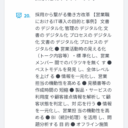
採⽤から繋がる働き⽅改⾰ 【営業職
20.
におけるIT導⼊の⽬的と事例】 ⽂書
の デジタル化 管理の デジタル化 ⽂
書の デジタル化 プロセスの デジタル
化 ⽂書の デジタル化 プロセスの デ
ジタル化 ● 営業活動時の⾒える化
（トーク内容等）‧標 準化し、営業
メンバー 間でのバラツキを無く す ●
ベストモデルを発⾒ し、全体レベル
を上げ る ● 情報を⼀元化し、営業
担当の機動性を⾼める ● ⾒積書等の
作成時間の 短縮 ● 製品‧サービスの
利⽤度 や顧客接点情報を解析し て顧
客状態を判定し、対 応を⾏う ● 情報
を⼀元化し、営業担 当の機動性を⾼
める ● BI（統計処理）を活⽤ し、問
題分析する ⽬ 的 ● オフライン施策