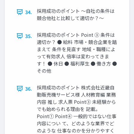
採⽤成功のポイント 〜⾃社の条件は
34.
競合他社と⽐較して適切か？〜
採⽤成功のポイント Point ③ 条件は
35.
適切か？ ● 給料 市場‧競合企業を踏
まえて 条件を⾒直す 地域‧職種によ
って有効求⼈ 倍率は変わってきま
す！ ● 休⽇ ● 福利厚⽣ ● 働き⽅ ●
その他
採⽤成功のポイント 株式会社近畿⾃
36.
動販売機サービス様 ⼈材教育編 業務
内容 推し 求⼈票 Point③ 未経験から
でも始められる理由を 記載。
Point① Point④ ⼀般的ではない仕事
内容につい て、どのような業界でど
のような 仕事なのかを分かりやすく