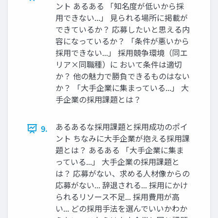
ント あるある 「知名度が低いから採
⽤できない...」 ⾒られる場所に掲載が
できているか？ 応募したいと思える内
容になっているか？ 「条件が悪いから
採⽤できない...」 採⽤競争環境（同エ
リア×同職種）に おいて条件は適切
か？ 他の魅⼒で勝負できるものはない
か？ 「⼤⼿企業に集まっている...」 ⼤
⼿企業の採⽤課題とは？
あるあるな採⽤課題と採⽤成功のポイ
9.
ント ちなみに⼤⼿企業が抱える採⽤課
題とは？ あるある 「⼤⼿企業に集ま
っている...」 ⼤⼿企業の採⽤課題と
は？ 応募がない、求める⼈材像からの
応募がない... 辞退される... 採⽤にかけ
られるリソース不⾜... 採⽤費⽤が⾼
い... どの採⽤⼿法を選んでいいかわか