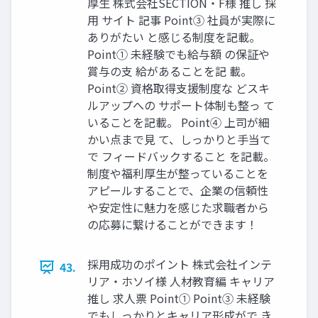
厚⽣ 株式会社SECTION‧F様 推し 採
⽤ サイト 記事 Point③ 社員が実際に
ありがたい と感じる制度を記載。
Point① 未経験でも給与額 の保証や
賞与の⽀ 給があることを記 載。
Point② 資格取得⽀援制度な どスキ
ルアップへの サポート体制も整っ て
いることを記載。 Point④ 上司が細
かい点まで⾒ て、しっかりと⼿当て
で フィードバックすること を記載。
制度や福利厚⽣が整っていることを
アピールすることで、企業の信頼性
や安定性に魅⼒を感じた求職者から
の応募に繋けることができます！
採⽤成功のポイント 株式会社インテ
43.
リア‧ホソイ様 ⼈材教育編 キャリア
推し 求⼈票 Point① Point③ 未経験
でもしっかりとキャリア形成がで き