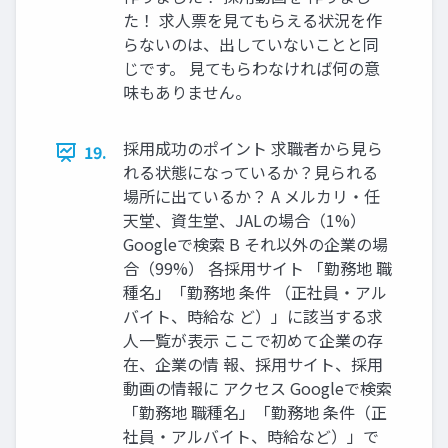
た！ 求⼈票を⾒てもらえる状況を作
らないのは、出していないことと同
じです。 ⾒てもらわなければ何の意
味もありません。
採⽤成功のポイント 求職者から⾒ら
19.
れる状態になっているか？⾒られる
場所に出ているか？ A メルカリ‧任
天堂、資⽣堂、JALの場合（1%）
Googleで検索 B それ以外の企業の場
合（99%） 各採⽤サイト 「勤務地 職
種名」「勤務地 条件 （正社員‧アル
バイト、時給な ど）」に該当する求
⼈⼀覧が表⽰ ここで初めて企業の存
在、企業の情 報、採⽤サイト、採⽤
動画の情報に アクセス Googleで検索
「勤務地 職種名」「勤務地 条件（正
社員‧アルバイト、時給など）」で