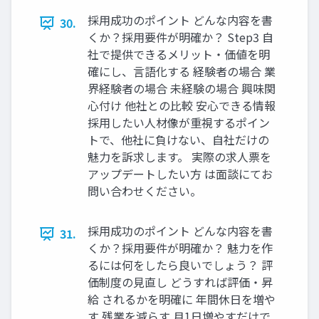
採⽤成功のポイント どんな内容を書
30.
くか？採⽤要件が明確か？ Step3 ⾃
社で提供できるメリット‧価値を明
確にし、⾔語化する 経験者の場合 業
界経験者の場合 未経験の場合 興味関
⼼付け 他社との⽐較 安⼼できる情報
採⽤したい⼈材像が重視するポイン
トで、他社に負けない、⾃社だけの
魅⼒を訴求します。 実際の求⼈票を
アップデートしたい⽅ は⾯談にてお
問い合わせください。
採⽤成功のポイント どんな内容を書
31.
くか？採⽤要件が明確か？ 魅⼒を作
るには何をしたら良いでしょう？ 評
価制度の⾒直し どうすれば評価‧昇
給 されるかを明確に 年間休⽇を増や
す 残業を減らす ⽉1⽇増やすだけで