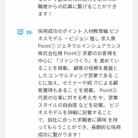
職者からの応募に繋げることができ
ます！
採⽤成功のポイント ⼈材教育編 ビジ
39.
ネスモデル ‧ビジョン 推し 求⼈票
Point① ジェネラルインシュアランス
株式会社様 Point③ 京都のお客様を
中⼼に 「ファンづくり」を 進めてい
ることを掲載。 顧客の信頼を基盤と
したコ ンサルティング営業である こ
とに加え、セミナーや紹 介による顧
客獲得もあるこ とを掲載。 Point②
代表の仕事に対する考え⽅ や、営業
スタイルの⾃由度 などを記載。 ビジ
ネスモデルを詳細に記載すること
で、⾃社に合った求職者に興味 を持
ってもらうことができ、⻑期的な採⽤
成功に繋がります！