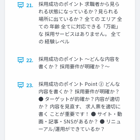
採⽤成功のポイント 求職者から⾒ら
21.
れる状態になっているか？⾒られる
場所に出ているか？ 全ての エリア 全
ての 年齢 全てに対応できる「万能」
な 採⽤サービスはありません。 全て
の 経験レベル
採⽤成功のポイント 〜どんな内容を
22.
書くか？ 採⽤要件が明確か？〜
採⽤成功のポイント Point ② どんな
23.
内容を書くか？ 採⽤要件が明確か？
● ターゲットが的確か？内容が適切
か？ 内容を⾒直す、 求⼈票を適切に
書く ことが重要です！ ● サイト‧動
画‧記事‧SNSがあるか？ ● リニュ
ーアル/運⽤ができているか？