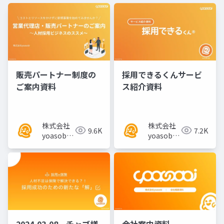
販売パートナー制度の
採用できるくんサービ
ご案内資料
ス紹介資料
株式会社
株式会社
9.6K
7.2K
yoasobi
yoasobi
／パート
／パート
ナー様
ナー様
2024-03-08 チャブ様
会社案内資料