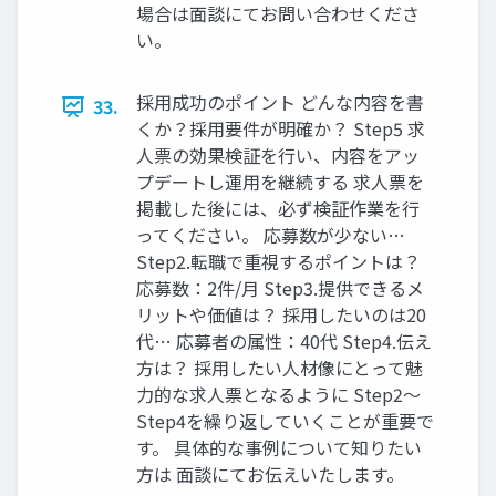
場合は⾯談にてお問い合わせくださ
い。
採⽤成功のポイント どんな内容を書
33.
くか？採⽤要件が明確か？ Step5 求
⼈票の効果検証を⾏い、内容をアッ
プデートし運⽤を継続する 求⼈票を
掲載した後には、必ず検証作業を⾏
ってください。 応募数が少ない…
Step2.転職で重視するポイントは？
応募数：2件/⽉ Step3.提供できるメ
リットや価値は？ 採⽤したいのは20
代… 応募者の属性：40代 Step4.伝え
⽅は？ 採⽤したい⼈材像にとって魅
⼒的な求⼈票となるように Step2〜
Step4を繰り返していくことが重要で
す。 具体的な事例について知りたい
⽅は ⾯談にてお伝えいたします。