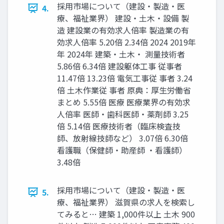
採⽤市場について（建設‧製造‧医
4.
療、福祉業界） 建設‧⼟⽊‧設備 製
造 建設業の有効求⼈倍率 製造業の有
効求⼈倍率 5.20倍 2.34倍 2024 2019年
年 2024年 建築‧⼟⽊‧ 測量技術者
5.86倍 6.34倍 建設躯体⼯事 従事者
11.47倍 13.23倍 電気⼯事従 事者 3.24
倍 ⼟⽊作業従 事者 原典：厚⽣労働省
まとめ 5.55倍 医療 医療業界の有効求
⼈倍率 医師‧⻭科医師‧薬剤師 3.25
倍 5.14倍 医療技術者（臨床検査技
師、放射線技師など） 3.07倍 6.30倍
看護職（保健師‧助産師 ‧看護師）
3.48倍
採⽤市場について（建設‧製造‧医
5.
療、福祉業界） 滋賀県の求⼈を検索し
てみると… 建築 1,000件以上 ⼟⽊ 900