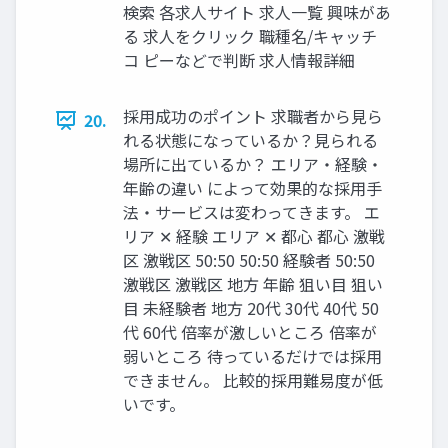
検索 各求⼈サイト 求⼈⼀覧 興味があ
る 求人をクリック 職種名/キャッチ
コ ピーなどで判断 求⼈情報詳細
採⽤成功のポイント 求職者から⾒ら
20.
れる状態になっているか？⾒られる
場所に出ているか？ エリア‧経験‧
年齢の違い によって効果的な採⽤⼿
法‧サービスは変わってきます。 エ
リア ✕ 経験 エリア ✕ 都⼼ 都⼼ 激戦
区 激戦区 50:50 50:50 経験者 50:50
激戦区 激戦区 地⽅ 年齢 狙い⽬ 狙い
⽬ 未経験者 地⽅ 20代 30代 40代 50
代 60代 倍率が激しいところ 倍率が
弱いところ 待っているだけでは採⽤
できません。 ⽐較的採⽤難易度が低
いです。