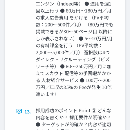
エンジン（Indeed等） ● 運⽤を週1
回以上⾏う ● 80万円〜180万円∕⽉
の求⼈広告費⽤ をかける （PV平均
数：200〜500件∕⽉） （80万円でも
掲載できるが30〜50ページ⽬ 以降に
しか表⽰されない） ● 5〜10万円/⽉
の有料課⾦を⾏う （PV平均数：
2,000〜5,000件∕⽉） 選択肢は4つ
ダイレクトリクルーティング（ビズ
リーチ等） ● 80〜250万円∕⽉に加
えてスカウト 配信等の⼿間暇がかか
る ⼈材紹介サービス ● 100万〜200
万円∕年収の35%の Feeが発⽣ 10倍
違います!
採⽤成功のポイント Point ② どんな
13.
内容を書くか？ 採⽤要件が明確か？
● ターゲットが的確か？内容が適切