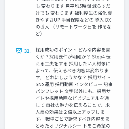
も 変わります ⽉平均5時間 減らすだ
けでも 変わります 福利厚⽣の強化 働
きやすさUP ⼿当保険などの 導⼊ DX
の導⼊ （リモートワーク⽇を 作るな
ど）
採⽤成功のポイント どんな内容を書
32.
くか？採⽤要件が明確か？ Step4 伝
える⼯夫をする 採⽤したい⼈材像に
よって、伝えるべき内容は変わりま
す。 どれにしようかな？ 採⽤サイト
SNS運⽤ 採⽤動画 インタビュー 記事
パンフレット ⽂字以外にも、採⽤サ
イトや採⽤動画などビジュアルを通
して ⾃社の魅⼒を伝えることで、求
⼈票の効果は２倍以上アップしま
す。 職種ごとで訴求すべき内容をま
とめたオリジナルシー トをご希望の