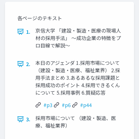
各ページのテキスト
京信⼤学 「建設‧製造‧医療の現場⼈
1.
材の採⽤⼿法」 〜成功企業の特徴をプ
ロ⽬線で解説〜
本⽇のアジェンダ 1.採⽤市場について
2.
（建設‧製造‧医療、福祉業界） 2.採
⽤⼿法まとめ 3.あるあるな採⽤課題と
採⽤成功のポイント 4.採⽤できるくん
について 5.採⽤事例 6.質疑応答
#p3
#p6
#p44
採⽤市場について （建設‧製造、医
3.
療、福祉業界）