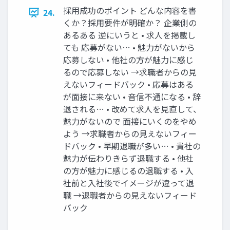
採⽤成功のポイント どんな内容を書
24.
くか？採⽤要件が明確か？ 企業側の
あるある 逆にいうと • 求⼈を掲載し
ても 応募がない… • 魅⼒がないから
応募しない • 他社の⽅が魅⼒に感じ
るので応募しない →求職者からの⾒
えないフィードバック • 応募はある
が⾯接に来ない • ⾳信不通になる • 辞
退される… • 改めて求⼈を⾒直して、
魅⼒がないので ⾯接にいくのをやめ
よう →求職者からの⾒えないフィー
ドバック • 早期退職が多い… • 貴社の
魅⼒が伝わりきらず退職する • 他社
の⽅が魅⼒に感じるの退職する • ⼊
社前と⼊社後でイメージが違って退
職 →退職者からの⾒えないフィード
バック