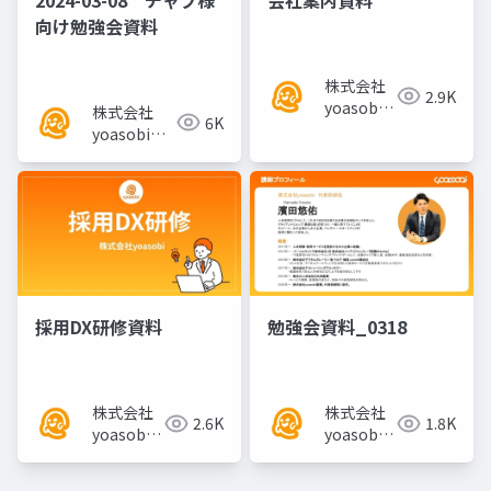
向け勉強会資料
株式会社
2.9K
yoasobi
株式会社
6K
／パート
yoasobi／
ナー様
パートナー
様
採用DX研修資料
勉強会資料_0318
株式会社
株式会社
2.6K
1.8K
yoasobi
yoasobi
／パート
／パート
ナー様
ナー様