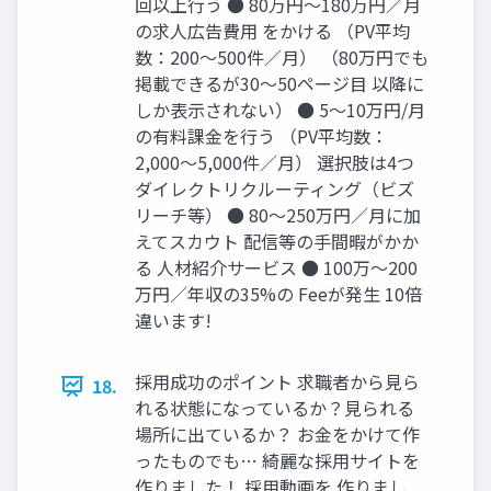
回以上⾏う ● 80万円〜180万円∕⽉
の求⼈広告費⽤ をかける （PV平均
数：200〜500件∕⽉） （80万円でも
掲載できるが30〜50ページ⽬ 以降に
しか表⽰されない） ● 5〜10万円/⽉
の有料課⾦を⾏う （PV平均数：
2,000〜5,000件∕⽉） 選択肢は4つ
ダイレクトリクルーティング（ビズ
リーチ等） ● 80〜250万円∕⽉に加
えてスカウト 配信等の⼿間暇がかか
る ⼈材紹介サービス ● 100万〜200
万円∕年収の35%の Feeが発⽣ 10倍
違います!
採⽤成功のポイント 求職者から⾒ら
18.
れる状態になっているか？⾒られる
場所に出ているか？ お⾦をかけて作
ったものでも… 綺麗な採⽤サイトを
作りました！ 採⽤動画を 作りまし