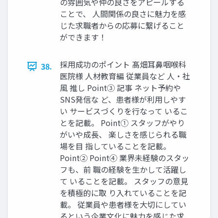
の雰囲気や仲の良さをアピールする
ことで、 ⼈間関係の良さに魅⼒を感
じた求職者からの応募に繋げること
ができます！
採⽤成功のポイント 髙畑⽿⿐咽喉科
38.
医院様 ⼈材教育編 従業員など ⼈‧社
⾵ 推し Point③ 記事 ネット予約や
SNS発信な ど、患者様が利⽤しやす
い サービスづくりを⾏なって いるこ
とを記載。 Point① スタッフがやり
がいや成⻑、 楽しさを感じられる職
場を⽬ 指していることを記載。
Point② Point④ 業界未経験のスタッ
フも、前 職の経験を⽣かして活躍し
て いることを記載。 スタッフの意⾒
を積極的に取 り⼊れていることを記
載。 従業員や患者様を⼤切にしてい
るという企業⽂化に魅⼒を感じた求