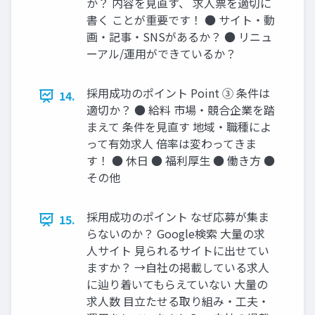
か？ 内容を⾒直す、 求⼈票を適切に
書く ことが重要です！ ● サイト‧動
画‧記事‧SNSがあるか？ ● リニュ
ーアル/運⽤ができているか？
採⽤成功のポイント Point ③ 条件は
14.
適切か？ ● 給料 市場‧競合企業を踏
まえて 条件を⾒直す 地域‧職種によ
って有効求⼈ 倍率は変わってきま
す！ ● 休⽇ ● 福利厚⽣ ● 働き⽅ ●
その他
採⽤成功のポイント なぜ応募が集ま
15.
らないのか？ Google検索 ⼤量の求
⼈サイト ⾒られるサイトに出せてい
ますか？ →⾃社の掲載している求⼈
に辿り着いてもらえていない ⼤量の
求⼈数 ⽬⽴たせる取り組み‧⼯夫‧