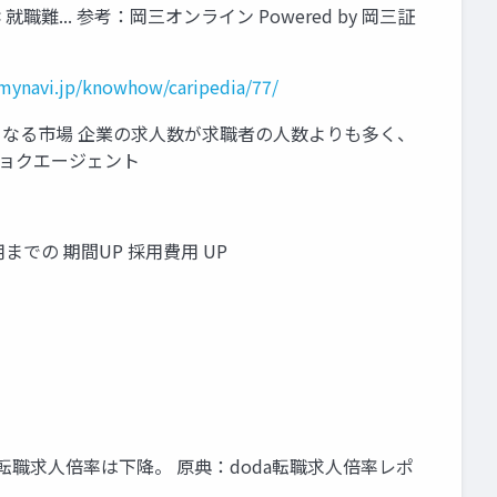
... 参考：岡三オンライン Powered by 岡三証
.mynavi.jp/knowhow/caripedia/77/
くなる市場 企業の求⼈数が求職者の⼈数よりも多く、
リョクエージェント
での 期間UP 採⽤費⽤ UP
転職求⼈倍率は下降。 原典：doda転職求⼈倍率レポ