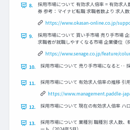
採⽤市場について 有効求⼈倍率 = 有効求⼈数÷
8.
券 参考：マイナビ転職 求職者数より 求⼈数が多
https://www.okasan-online.co.jp/suppo
採⽤市場について 買い⼿市場 売り⼿市場
9.
求職者が就職しやすくなる市場 企業優位（
https://www.senage.co.jp/feature/col
採⽤市場について 売り⼿市場になると‥ 採⽤
10.
採⽤市場について 有効求⼈倍率の推移 引⽤
11.
https://www.management.paddle-japa
採⽤市場について 現在の有効求⼈倍率 ハローワー
12.
採⽤市場について 業種別 職種別 求⼈数
13.
ート（2024年5⽉）