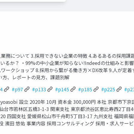
求⼈業務について 3.採⽤できない企業の特徴 4.あるあるの採⽤課
か？ ‧99%の中⼩企業が知らない!Indeedの仕組みと影響
ークショップ 8.採⽤から繋がる働き⽅×DX改⾰ 9.⼈が定着す
、使い⽅、レポートの⾒⽅、課題別解
4
#p97
#p133
#p145
#p185
#p225
#p2
社yoasobi 設⽴ 2020年 10⽉ 資本⾦ 300,000円 本社 
県仙台市若林区五橋3-1-3 関東⽀社 東京都渋⾕区恵⽐寿⻄2丁⽬
20 四国⽀社 愛媛県松⼭市千⾈町5丁⽬3-17 九州⽀社 福岡県福
役 濱⽥ 悠佑 事業内容 採⽤コンサルティング 採⽤‧求⼈サー