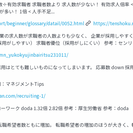
有効求職者 求職者数より 求⼈数が少ない！ 有効求⼈倍率 < 就職難
い！ 1倍 < ⼈⼿不⾜...
rt/beginner/glossary/datail/0052.html
https://tenshoku
 企業の求⼈数が求職者の⼈数よりも少なく、 企業が採⽤しやす
採⽤がしやすい） 求職者優位（採⽤がしにくい） 参考：セン
umn_yukokyujinbairitsu231011/
はとても難しいものになってしまいます。 応募数 down 採⽤ま
：マネジメントTips
n.com/recruiting-1/
ク doda 1.32倍 2.82倍 参考：厚⽣労働省 参考：doda
、転職希望者数ともに増加。 転職希望者の増加のほうが⼤きく、