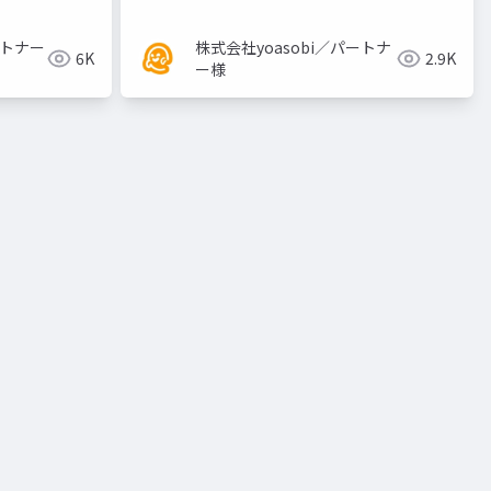
ートナー
株式会社yoasobi／パートナ
6K
2.9K
ー様