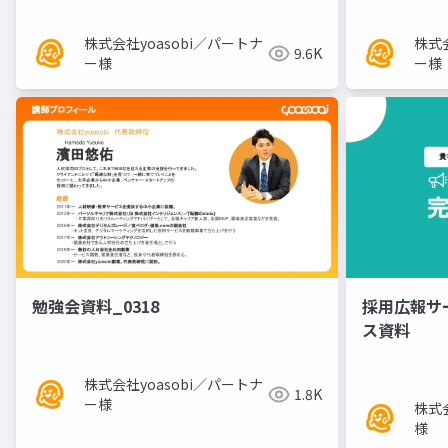
株式会社yoasobi／パートナ
株式会
9.6K
ー様
ー様
勉強会資料_0318
採用広報サ
ス資料
株式会社yoasobi／パートナ
1.8K
ー様
株式
様