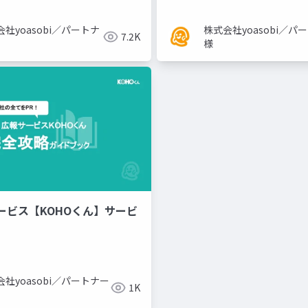
社yoasobi／パートナ
株式会社yoasobi／パ
7.2K
様
ービス【KOHOくん】サービ
会社yoasobi／パートナー
1K