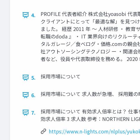
PROFILE 代表者紹介 株式会社yoasobi
4.
クライアントにとって「最適な解」を⾒つけ
ました。 経歴 2011 年 〜 ⼈材研修 ‧
転職のdoda 』 ‧ IT 業界向けのリクル
タルガレージ∕⾷べログ‧価格.comの親会社
社アウトソーシングテクノロジ ー ‧関連会
者など、役員や代表取締役を務める。 2020 
採⽤市場について
5.
採⽤市場について 求⼈数が急増、 採⽤難の
6.
採⽤市場について 有効求⼈倍率とは？ 仕事
7.
効求⼈倍率 3 求⼈数 参考：NORTHERN LIG
https://www.n-lights.com/nlplus/yuko