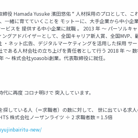
 代表取締役 Hamada Yusuke 濱⽥悠佑 “ ⼈材採⽤のプロ
、⼀緒に育てていくことを モットーに、⼤⼿企業から中⼩企業
 教育サービスを 提供する中⼩企業に就職 。 2013 年 〜 パー
ーティングアドバイザーとして、全国キャリア新⼈賞、全国MVP、顧
 ‧ネット広告、デジタルマーケティングを活⽤した採⽤ サービス
社である⼈材会社の⽴ち上げを責任者として⾏う 2018 年 〜
年 〜 株式会社yoasobi創業。代表取締役に就任。
時代に再度 コロナ明けで 突⼊しています。
を探している⼈（＝求職者）の数に対して、 世に出ている求⼈の数
HTS 株式会社ノーザンライツ ÷ 2 求職者数 = 1.5倍
kyujinbairitu-new/