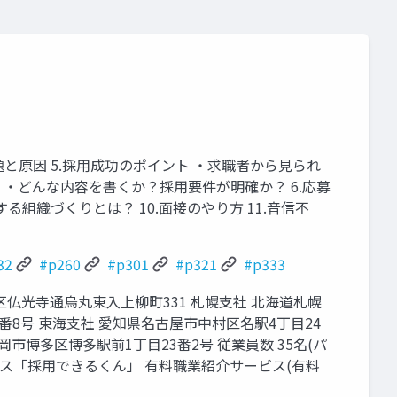
題と原因 5.採⽤成功のポイント ‧求職者から⾒られ
 ‧どんな内容を書くか？採⽤要件が明確か？ 6.応募
る組織づくりとは？ 10.⾯接のやり⽅ 11.⾳信不
32
#p260
#p301
#p321
#p333
京都市下京区仏光寺通烏丸東⼊上柳町331 札幌⽀社 北海道札幌
4番8号 東海⽀社 愛知県名古屋市中村区名駅4丁⽬24
岡市博多区博多駅前1丁⽬23番2号 従業員数 35名(パ
ビス「採⽤できるくん」 有料職業紹介サービス(有料