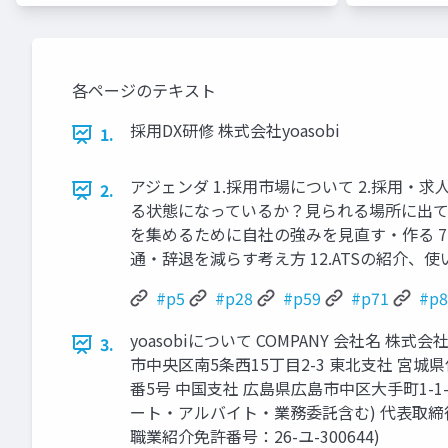
各ページのテキスト
採⽤DX研修 株式会社yoasobi
1.
アジェンダ 1.採⽤市場について 2.採⽤‧
2.
る状態になっているか？⾒られる場所に出ている
を集めるために⾃社の強みを⾒直す‧作る 7.ワ
通‧辞退を減らす考え⽅ 12.ATSの紹介
#p5
#p28
#p59
#p71
#p8
yoasobiについて COMPANY 会社名 株式会
3.
市中央区南5条⻄15丁⽬2-3 東北⽀社 宮城
番5号 中国⽀社 広島県広島市中区⼤⼿町1-1-
ート‧アルバイト‧業務委託含む) 代表取締
職業紹介免許番号：26-ユ-300644)