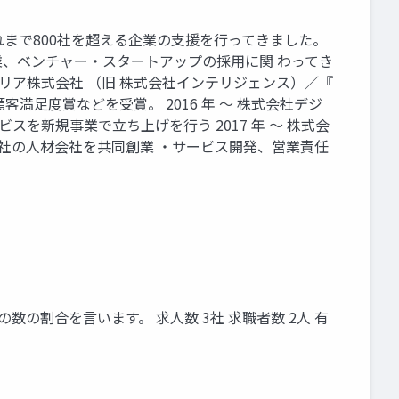
として、これまで800社を超える企業の⽀援を⾏ってきました。
、ベンチャー‧スタートアップの採⽤に関 わってき
ソルキャリア株式会社 （旧 株式会社インテリジェンス）∕『
客満⾜度賞などを受賞。 2016 年 〜 株式会社デジ
を新規事業で⽴ち上げを⾏う 2017 年 〜 株式会
 数社の⼈材会社を共同創業 ‧サービス開発、営業責任
の割合を⾔います。 求⼈数 3社 求職者数 2⼈ 有