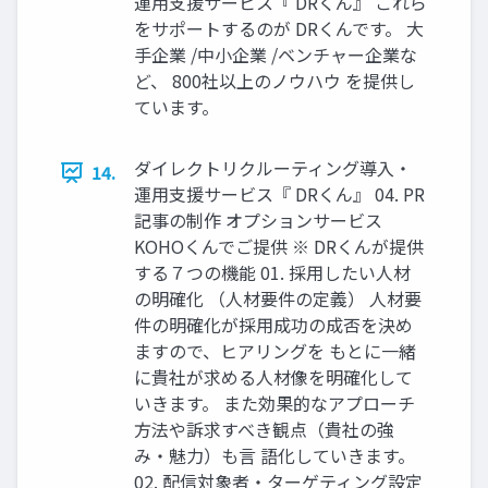
運用支援サービス『 DRくん』 これら
をサポートするのが DRくんです。 大
手企業 /中小企業 /ベンチャー企業な
ど、 800社以上のノウハウ を提供し
ています。
ダイレクトリクルーティング導入・
14.
運用支援サービス『 DRくん』 04. PR
記事の制作 オプションサービス
KOHOくんでご提供 ※ DRくんが提供
する７つの機能 01. 採用したい人材
の明確化 （人材要件の定義） 人材要
件の明確化が採用成功の成否を決め
ますので、ヒアリングを もとに一緒
に貴社が求める人材像を明確化して
いきます。 また効果的なアプローチ
方法や訴求すべき観点（貴社の強
み・魅力）も言 語化していきます。
02. 配信対象者・ターゲティング設定