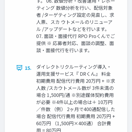
す。 06. 数値分析・改善運用・レポー
ティング 数値分析を行い、配信対象
者 /ターゲティング設定の見直し、求
人票、スカ ウトメールのリニューア
ル /アップデートなどを行います。
07. 面談・面接代行 RPO Proくんでご
提供 ※ 応募者対応、面談の調整、面
談・面接代行を行います。
ダイレクトリクルーティング導入・
15.
運用支援サービス『 DRくん』 料金
初期費用 配信代行費用 20万円 + ※求
人数 /スカウトメール数が 3件未満の
場合 1,500円/通 ※別途媒体契約費用
が必要 ※4件以上の場合は＋ 10万円
／件数 （例） 2ヶ月で400通配信した
場合 配信代行費用 初期費用 20万円 +
60万円 （1,500円×400通） 合計費
用 = 80万円