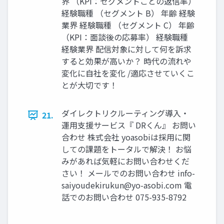
界 （KPI：セグメントごとの返信率）
経験職種 （セグメント B） 年齢 経験
業界 経験職種 （セグメント C） 年齢
（KPI：面談後の応募率） 経験職種
経験業界 配信対象に対して何を訴求
すると効果が高いか？ 時代の流れや
変化に自社を変化 /適応させていくこ
とが大切です！
ダイレクトリクルーティング導入・
21.
運用支援サービス『 DRくん』 お問い
合わせ 株式会社 yoasobiは採用に関
しての課題をトータルで解決！ お悩
みがあれば気軽にお問い合わせくだ
さい！ メールでのお問い合わせ
info-
saiyoudekirukun@yo-asobi.com
電
話でのお問い合わせ 075-935-8792