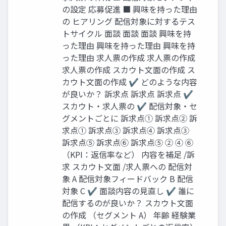
の設定 応募促進 ■ 興味を持った理由
の ヒアリング 配信対象に対するテス
トサイクル 面談 面談 面談 興味を持
った理由 興味を持った理由 興味を持
った理由 求人票の作成 求人票の作成
求人票の作成 スカウト文面の作成 ス
カウト文面の作成 ✔ どのような内容
が良いか？ 訴求点 訴求点 訴求点 ✔
スカウト・求人票の ✔ 配信対象・セ
グメントごとに 訴求点① 訴求点② 訴
求点① 訴求点③ 訴求点④ 訴求点③
訴求点⑤ 訴求点⑥ 訴求点⑤ ② ④ ⑥
（KPI：返信率など） 内容を補足 /訴
求 スカウト文面 /求人票への 配信対
象 A 配信対象フィードバック B 配信
対象 C ✔ 面談内容の見直し ✔ 誰に
配信するのが良いか？ スカウト文面
の作成 （セグメント A） 年齢 経験業