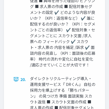
促進 ■ 興味を持った理由の ヒアリン
グ ■ 求人票の作成 ■ 配信対象セグ
メントの設定 ✔ どのような内容が良
いか？ （KPI：返信率など） ✔ 誰に
配信するのが良いか？ （KPI：セグメ
ントごとの返信率） ✔ 配信対象・セ
グメントごとに スカウト文面 /求人
票への フィードバック ✔ スカウ
ト・求人票の 内容を補足 /訴求 ✔ 面
談内容の見直し （KPI：面談後の応募
率） 時代の流れや変化に自社を変化
/適応させていくことが大切です！
ダイレクトリクルーティング導入・
20.
運用支援サービス『 DRくん』 自社の
採用力を爆上げする 「勝ちパター
ン」 の見つけ方 準備 面談実施 スカ
ウト返信 ■ スカウト文面の作成 ■
求人票の作成 ■ 配信対象セグメント