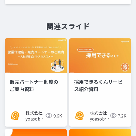
関連スライド
販売パートナー制度の
採用できるくんサービ
ご案内資料
ス紹介資料
株式会社
株式会社
9.6K
7.2K
yoasobi
yoasobi
／パート
／パート
ナー様
ナー様