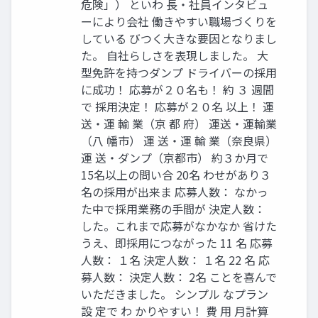
危険」） といわ 長・社員インタビュ
ーにより会社 働きやすい職場づくりを
している びつく大きな要因となりまし
た。 自社らしさを表現しました。 大
型免許を持つダンプ ドライバーの採用
に成功！ 応募が２０名も！ 約 ３ 週間
で 採用決定！ 応募が２０名 以上！ 運
送・運 輸 業（京 都 府） 運送・運輸業
（八 幡市） 運 送・運 輸 業（奈良県）
運 送・ダンプ（京都市） 約３か月で
15名以上の問い合 20名 わせがあり３
名の採用が出来ま 応募人数： なかっ
た中で採用業務の手間が 決定人数：
した。これまで応募がなかなか 省けた
うえ、即採用につながった 11 名 応募
人数： １名 決定人数： １名 22 名 応
募人数： 決定人数： 2名 ことを喜んで
いただきました。 シンプル なプラン
設 定で わ かりやすい！ 費 用 月計算