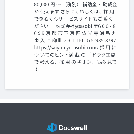
80,000 円 〜 （税別） 補助金・ 助成金
が 使えます さらにくわしくは、採 用
できるくんサ ービスサイトもご 覧く
ださい 。 株式会社yoasobi 〒6 0 0 - 8
0 9 9 京 都 市 下 京 区 仏 光 寺 通 烏 丸
東 入 上 柳 町 3 3 1 TEL 075-935-8792
https://saiyou.yo-asobi.com/ 採 用 に
つ いてのヒント満 載 の 「ドラクエ風
で 考える、採 用 の キホン」も必 見で
す