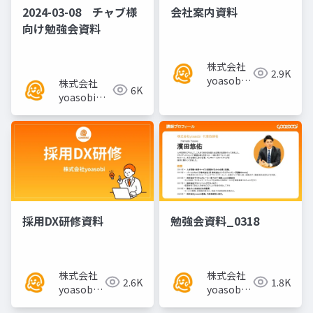
2024-03-08 チャブ様
会社案内資料
向け勉強会資料
株式会社
2.9K
yoasobi
株式会社
6K
／パート
yoasobi／
ナー様
パートナー
様
採用DX研修資料
勉強会資料_0318
株式会社
株式会社
2.6K
1.8K
yoasobi
yoasobi
／パート
／パート