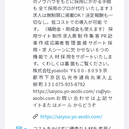
のノウハウをもとに採用にかかる手間
も 全て採用のプロが代行 いたします 3
求人は無制限に掲載OK！決定報酬も一
切なし。低コストでの導入が可能 で
す。 （補助金・助成金も使えます） 採
用サイト 制作 求人票 制 作 集 客 PR 記
事 作 成 応募者 管 理 面 接 サポート 採
用・求 人シーンに欠 かせない 6 つの
機 能で 人 材 採 用をサポートいたしま
す。くわしくは裏 面もご覧ください。
株式会社yoasobi 〒6 0 0 - 8 0 9 9 京
都 市 下 京 区 仏 光 寺 通 烏 丸 東 入 上
柳 町 3 3 1 075-935-8792
https://saiyou.yo-asobi.com/
cs@yo-
asobi.com
お 問 い 合 わ せ は 上 記 サ
イトまた はメー ル からどうぞ
https://saiyou.yo-asobi.com/
コストをかけずに優秀な人材を 素早く