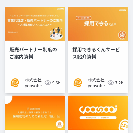
販売パートナー制度の
採用できるくんサービ
ご案内資料
ス紹介資料
株式会社
株式会社
9.6K
7.2K
yoasobi
yoasobi
／パート
／パート
ナー様
ナー様