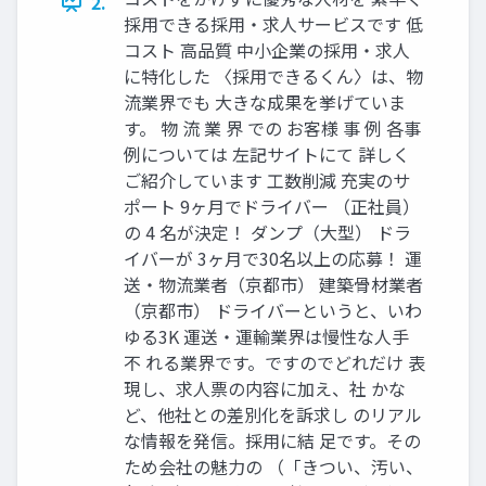
2.
採用できる採用・求人サービスです 低
コスト 高品質 中小企業の採用・求人
に特化した 〈採用できるくん〉は、物
流業界でも 大きな成果を挙げていま
す。 物 流 業 界 での お客様 事 例 各事
例については 左記サイトにて 詳しく
ご紹介しています 工数削減 充実のサ
ポート 9ヶ月でドライバー （正社員）
の 4 名が決定！ ダンプ（大型） ドラ
イバーが 3ヶ月で30名以上の応募！ 運
送・物流業者（京都市） 建築骨材業者
（京都市） ドライバーというと、いわ
ゆる3K 運送・運輸業界は慢性な人手
不 れる業界です。ですのでどれだけ 表
現し、求人票の内容に加え、社 かな
ど、他社との差別化を訴求し のリアル
な情報を発信。採用に結 足です。その
ため会社の魅力の （「きつい、汚い、