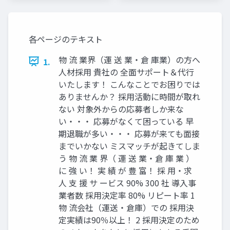
ナー様
ナー様
各ページのテキスト
物 流 業界（運 送 業・倉 庫業）の方へ
1.
人材採用 貴社の 全面サポート＆代行
いたします！ こんなことでお困りでは
ありませんか？ 採用活動に時間が取れ
ない 対象外からの応募者しか来な
い・・・ 応募がなくて困っている 早
期退職が多い・・・ 応募が来ても面接
までいかない ミスマッチが起きてしま
う 物 流 業 界（ 運 送 業・倉 庫 業 ）
に 強 い！ 実 績 が 豊 富！ 採 用・求
人 支 援 サ ービス 90% 300 社 導入事
業者数 採用決定率 80% リピート率 1
物 流会社（運送・倉庫）での 採用決
定実績は90％以上！ 2 採用決定のため