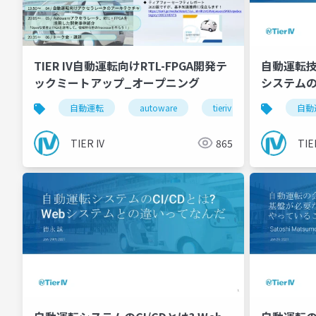
TIER IV自動運転向けRTL-FPGA開発テ
自動運転
ックミートアップ_オープニング
システム
自動運転
autoware
tieriv
fpga
自動
TIER IV
865
TIE