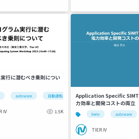
ム実行に潜むべき乗則につい
Application Specific S
autoware
自動運転
computing
力効率と開発コストの両立
R IV
1.5K
tieriv
autoware
TIER IV