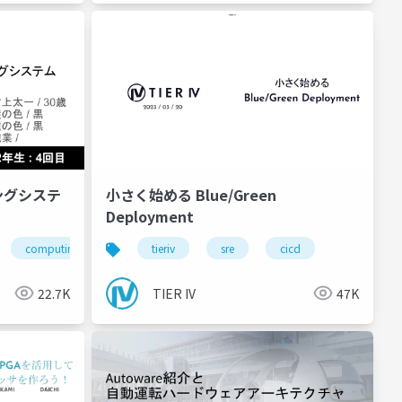
ングシステ
小さく始める Blue/Green
Deployment
computing
os
tieriv
cpu
sre
cicd
22.7K
TIER IV
47K