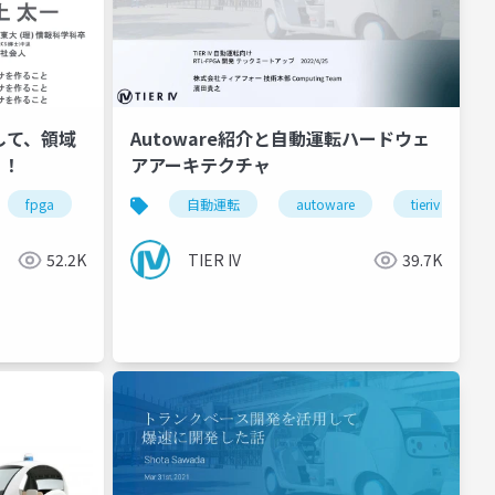
用して、領域
Autoware紹介と自動運転ハードウェ
う！
アアーキテクチャ
fpga
rtl
autoware
自動運転
riscv
autoware
llvm
tieriv
52.2K
TIER IV
39.7K