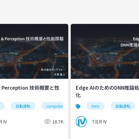
 & Perception 技術概要と性
Edge AIのためのDNN推
化
自動運転
computing
tierivmeetup
tieriv
自動運転
R IV
18.7K
TIER IV
up