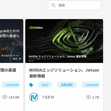
検索
論処理の最適
NVIDIAエッジソリューション、Jetson
最新情報
computing
tierivmeetup
tieriv
自動運転
computing
143.9K
TIER IV
3.7K