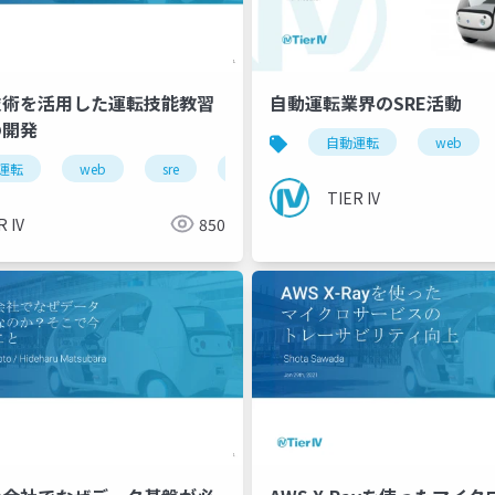
技術を活用した運転技能教習
自動運転業界のSRE活動
の開発
自動運転
web
運転
rtl
web
sre
ai教習
TIER IV
R IV
850