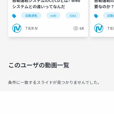
自動運転システムのCI/CDとは? Web
自動運転
システムとの違いってなんだ
要なのか
自動運転
web
data
cicd
自動
TIER IV
6K
TIE
このユーザの動画一覧
条件に一致するスライドが見つかりませんでした。