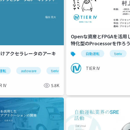
Openな資産とFPGAを活
特化型のProcessorを作ろ
向けアクセラレータのアーキ
s
自動運転
tieriv
TIER IV
運転
autoware
tieriv
fpga
rtl
R IV
5.8K