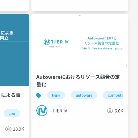
Autowareにおけるリソース競合の定
量化
IMT による電
tieriv
autoware
computing
TIER IV
6.6K
cpu
gpu
18.9K