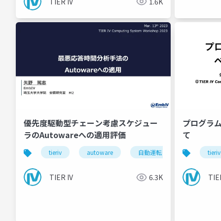
TIER IV
1.6K
優先度駆動型チェーン考慮スケジュー
プログラ
ラのAutowareへの適用評価
て
tieriv
autoware
自動運転
computing
tieriv
TIER IV
6.3K
TIE