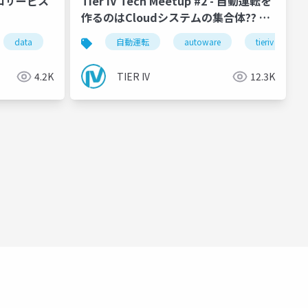
クロサービス
Tier IV Tech Meetup #2 - 自動運転を
作るのはCloudシステムの集合体?? 活
用技術を大解剖 -
data
aws
自動運転
autoware
tieriv
4.2K
TIER IV
12.3K