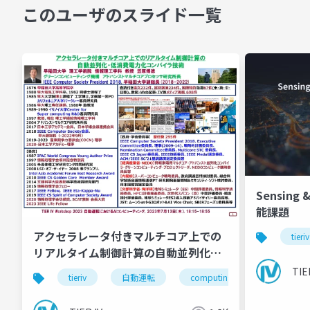
このユーザのスライド一覧
Sensing
能課題
アクセラレータ付きマルチコア上での
tieriv
リアルタイム制御計算の自動並列化・
低消費電力化コンパイラ技術
TIE
tieriv
自動運転
computing
tierivmeet