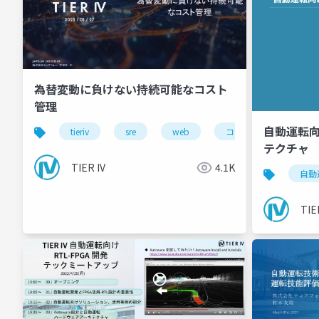
為替変動に負けない持続可能なコスト
管理
自動運転
tieriv
sre
web
コスト管理
aw
テクチャ
TIER IV
4.1K
自動
TIE