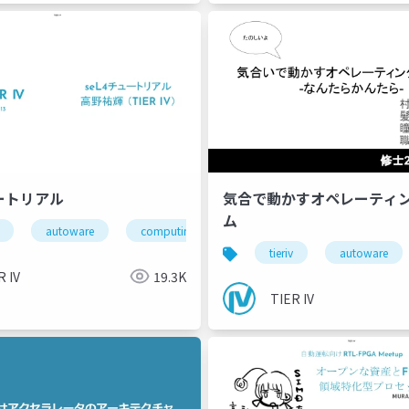
ュートリアル
気合で動かすオペレーティ
ム
autoware
computing
sel4
tieriv
autoware
R IV
19.3K
TIER IV