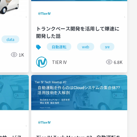
トランクベース開発を活用して爆速に
開発した話
data
sre
自動運転
web
sre
1K
TIER IV
6.8K