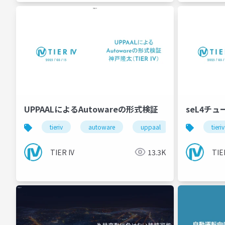
UPPAALによるAutowareの形式検証
seL4チ
tieriv
autoware
uppaal
computing
tieriv
TIER IV
13.3K
TIE