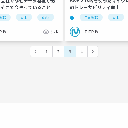
の会社でなぜデータ基盤が必
AWS X-Rayを使ったマイ
？そこで今やっていること
のトレーサビリティ向上
運転
web
data
autoware
自動運転
web
R IV
3.7K
TIER IV
1
2
3
4