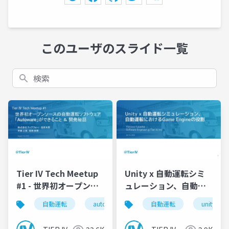
このユーザのスライド一覧
検索
Tier IV Tech Meetup
Unity x 自動運転シミ
#1 - 世界初オープンソ
ュレーション、自動運
ースの自動運転ソフト
転におけるGame
自動運転
autoware
tieriv
自動運転
unity
ウェア「Autoware」
Engineの役割
ができること ＆ 開発秘