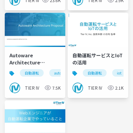
TIER IV
23.6K
TIER IV
2.9K
話 -
Autoware
自動運転サービスとIoT
Architecture
の活用
Proposal
自動運転
autoware
自動運転
iot
TIER IV
7.5K
TIER IV
2.1K