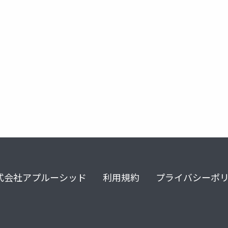
e
airsoft
シリコン
電子トリガー
dtu
fcu
式会社アプルーシッド
利用規約
プライバシーポ