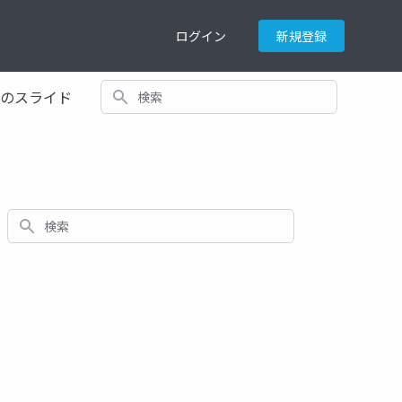
ログイン
新規登録
検索
てのスライド
検索