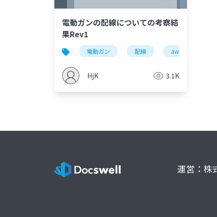
電動ガンの配線についての考察結
果Rev1
電動ガン
配線
awg
ptf
HjK
3.1K
運営：株