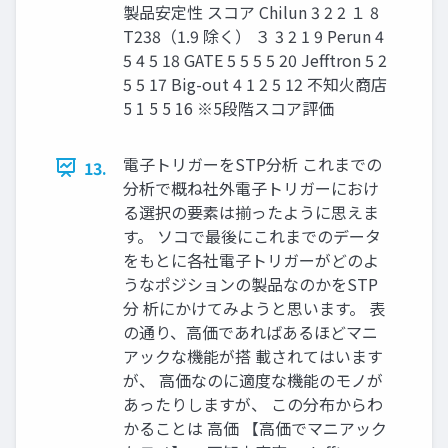
製品安定性 スコア Chilun 3 2 2 １ 8
T238（1.9 除く） ３ 3 2 1 9 Perun 4
5 4 5 18 GATE 5 5 5 5 20 Jefftron 5 2
5 5 17 Big-out 4 1 2 5 12 不知火商店
5 1 5 5 16 ※5段階スコア評価
電子トリガーをSTP分析 これまでの
13.
分析で概ね社外電子トリガーにおけ
る選択の要素は揃ったように思えま
す。 ソコで最後にこれまでのデータ
をもとに各社電子トリガーがどのよ
うなポジションの製品なのかをSTP
分 析にかけてみようと思います。 表
の通り、高価であればあるほどマニ
アックな機能が搭 載されてはいます
が、 高価なのに適度な機能のモノが
あったりしますが、 この分布からわ
かることは 高価 【高価でマニアック