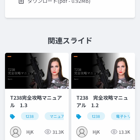
ダウンロード(pdf - 0.92MB)
関連スライド
T238完全攻略マニュア
T238 完全攻略マニュ
ル 1.3
アル 1.2
t238
マニュアル
電子トリガー
t238
電子トリガー
dtu
HjK
31.3K
HjK
13.3K