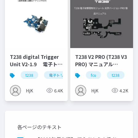
T238 digital Trigger
T238 V2 PRO (T238 V3
Unit V2-1.9 電子トリ
PRO) マニュアル
ガーT238 Ver2メカボ
2024.11.18_日本語版
t238
電子トリガー 1.9
fcu
t238
a
ックス用 V1.9 マニ
ュアル
HjK
6.4K
HjK
4.2K
各ページのテキスト