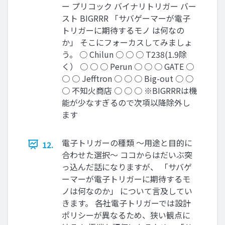
ー プリコック バイナリトリガー バー
スト BIGRRR 「サバゲーマーが電子
トリガーに期待するモノ は何なの
か」 そこにフォーカスしてみましょ
う。 ○ Chilun ○ ○ ○ T238(1.9除
く） ○ ○ ○ Perun ○ ○ ○ GATE ○
○ ○ Jefftron ○ ○ ○ Big-out ○ ○
○ 不知火商店 ○ ○ ○ ※BIGRRRは機
能が少なすぎるので次項以降除外し
ます
電子トリガーの種類 ～用途と目的に
12.
合わせた選択～ ココからはだいぶ突
っ込んだ話になりますが、 「サバゲ
ーマーが電子トリガーに期待するモ
ノは何なのか」 について言及してい
きます。 各社電子トリガーでは設計
ポリシーが異なるため、狭い観点に