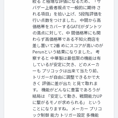
絞る と極端な評価になるため、「サ
バゲー上級者視点で一般的に期待 さ
れる項目」を拾い上げ、5段階評価を
行い点数をつけました。 中間から高
価格帯をカバーするGATEがダントツ
の満点に対して、中 間価格帯にも関
わらず高価格帯である不知火商店を
差し置いて2番 めにスコアが高いのが
Perunという結果になりました。 考
察すると 中華製は最低限の機能は有
しているが安定に欠き、どのメーカ
ーも プリコックは出来て当たり前、
トリガーが自由に調整できるかで大
きく 評価に差が出た と見て取れま
す。 機能がどんなに豊富であろうが
結局は 「安定して動き、戦闘能力UP
に繋がるモノが求められる」 という
ことになりますね。 メーカー プリコ
ック制御 能力 トリガー設定 多機能