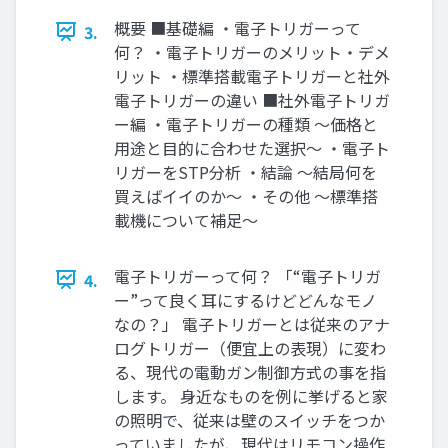
概要 ■基礎編 ・電子トリガーって
3.
何？ ・電子トリガーのメリット・デメ
リット ・標準搭載電子トリガーと社外
電子トリガーの違い ■社外電子トリガ
ー編 ・電子トリガーの種類 ～価格と
用途と目的に合わせた選択～ ・電子ト
リガーをSTP分析 ・結論 ～結局何を
買えばイイのか～ ・その他 ～標準搭
載機について補足～
電子トリガーって何？ 「“電子トリガ
4.
ー”って良く耳にするけどどんなモノ
なの？」 電子トリガーとは従来のアナ
ログトリガー（便宜上の表現）に変わ
る、現代の電動ガン制御方式の事を指
します。 身近なものを例に挙げると家
の照明で、従来は壁のスイッチをつか
っていましたが、現代はリモコン操作