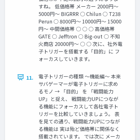
すね。 低価格帯 メーカー 2000円～
5000円～ BIGRRR ○ Chilun ○ T238
Perun ○ 8000円～ 10000円～ 15000
円～ 中間価格帯 ○ ○ ○ 高価格帯
GATE ○ Jefftron ○ Big-out ○ 不知
火商店 20000円～ ○ ○ 次に、社外電
子トリガーを搭載する「目的」に フ
ォーカスしていきます。
電子トリガーの種類 ～機能編～ 本来
11.
サバゲーマーが電子トリガーに求め
るモノ → 「目的」 を 「戦闘能力
UP」と捉え、 戦闘能力UPにつなが
る機能にフォーカスして各社電子ト
リガーを比較していきましょう。 表
を見ての通り、戦闘能力UPにつなが
る機能は 実は殆ど価格帯に関係なく
搭載されています。 では次に メーカ