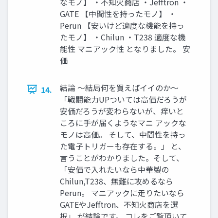
なモノ】 ・不知火商店 ・Jefftron ・
GATE 【中間性を持ったモノ】 ・
Perun 【安いけど適度な機能を持っ
たモノ】 ・Chilun ・T238 適度な機
能性 マニアック性 となりました。 安
価
結論 ～結局何を買えばイイのか～
14.
「戦闘能力UPついては高価だろうが
安価だろうが変わらないが、痒いと
ころに手が届くようなマニ アックな
モノは高価。 そして、中間性を持っ
た電子トリガーも存在する。」 と、
言うことがわかりました。そして、
「安価で入れたいなら中華製の
Chilun,T238、無難に攻めるなら
Perun。 マニアックに走りたいなら
GATEやJefftron、不知火商店を選
択」 が結論です。 コレをご覧頂いて