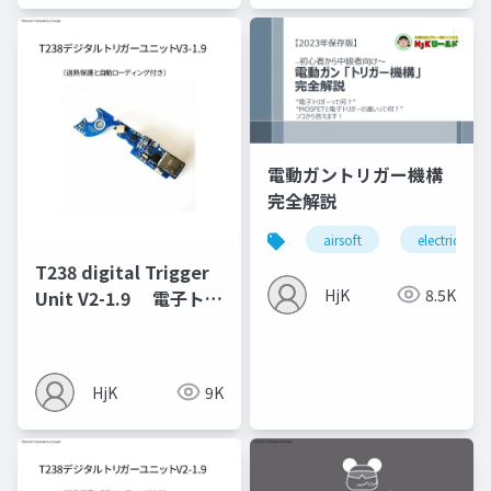
電動ガントリガー機構
完全解説
airsoft
electric gun
T238 digital Trigger
HjK
8.5K
Unit V2-1.9 電子トリ
ガーT238 Ver3メカボ
ックス用 V1.9 マニ
ュアル
HjK
9K