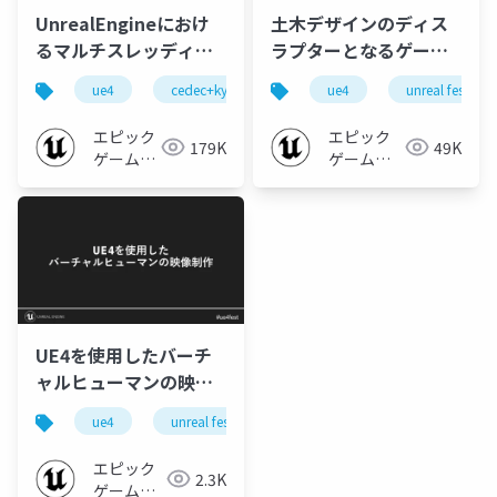
UnrealEngineにおけ
土木デザインのディス
るマルチスレッディン
ラプターとなるゲーム
グ入門 タスクグラフ編
エンジン ～水辺のデ
ue4
cedec+kyushu 2021 online
ue4
ue-optimize
unreal fest
【CEDEC+KYUSHU
ザインのワークフロー
2021 ONLINE】
を例に～【UNREAL
エピック
エピック
179K
49K
FEST EXTREME 2021
ゲームズ
ゲームズ
ジャパン
WINTER】
ジャパン
UE4を使用したバーチ
ャルヒューマンの映像
制作 【UNREAL FEST
ue4
unreal fest
unreal fest extreme 2021 summer
EXTREME 2021
SUMMER】
エピック
2.3K
ゲームズ