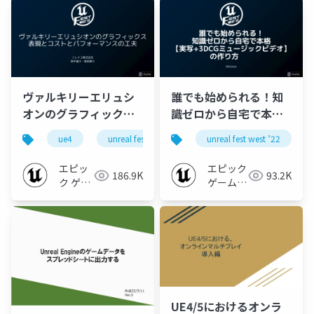
ヴァルキリーエリュシ
誰でも始められる！知
オンのグラフィックス
識ゼロから自宅で本格
表現とコストとパフォ
【実写+3DCGミュージ
ue4
unreal fest
ue-rendering
unreal fest west ’22
ue-optimize
ーマンスの工夫
ックビデオ】の作り方
【UNREAL FEST WEST
【UNREAL FEST WEST
エピッ
エピック
186.9K
93.2K
’22】
’22】
ク ゲー
ゲームズ
ムズ ジ
ジャパン
ャパン
UE4/5におけるオンラ