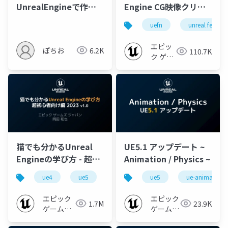
UnrealEngineで作る
Engine CG映像クリエ
業務アプリ
イターが「UEFN」を使
uefn
unreal fest
ってみたら。
【UNREAL FEST 2023
エピッ
ぽちお
6.2K
110.7K
TOKYO】
ク ゲー
ムズ ジ
ャパン
猫でも分かるUnreal
UE5.1 アップデート ~
Engineの学び方 - 超初
Animation / Physics ~
心者向け編 - 2023 v1.0
ue4
ue5
ue-beginner
ue5
ue-animation
エピック
エピック
1.7M
23.9K
ゲームズ
ゲームズ
ジャパン
ジャパン