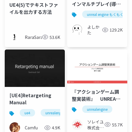
インマルチプレイ(導入
UE4(5)でテキストファ
編)
イルを出力する方法
unreal engine もくもく会 i
よしか
129.2K
た
RaraSarada
53.6K
『アクションゲーム調
[UE4]Retargeting
整実装術』 UNREAL
Manual
ENGINEエデュケーショ
unrealengine
ンサミット・講演資料
ue4
unrealengine
ソレイユ
55.7K
株式会社
Camfu
4.9K