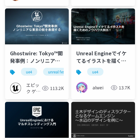
ドキュメ
ント
Ghostwire: Tokyo™開
Unreal Engineでイケ
発事例：ノンリニアな
てるイラストを描くた
東京の街を表現する
めのノウハウ大放出！
ue4
unreal fest extreme '22 summer
ue4
unreal fest
【UNREAL FEST
EXTREME '22
エピッ
alwei
13.7K
113.2K
SUMMER】
ク ゲー
ムズ ジ
ャパン