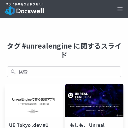
Ope
タグ #unrealengine に関するスライ
ド
検索
UE Tokyo .dev #1
もしも、 Unreal