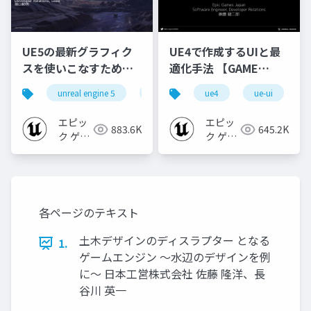
UE5の最新グラフィク
UE4で作成するUIと最
スを使いこなすための4
適化手法 【GAME
個の勘所
CREATORS
unreal engine 5
ue5
cedec
ue4
ue-ui
cedec+kyushu
[CEDEC+KYUSHU
CONFERENCE '20】
2023]
エピッ
エピッ
883.6K
645.2K
ク ゲー
ク ゲー
ムズ ジ
ムズ ジ
ャパン
ャパン
各ページのテキスト
土木デザインのディスラプター となる
1.
ゲームエンジン ～水辺のデザインを例
に～ 日本工営株式会社 佐藤 隆洋、長
谷川 英一