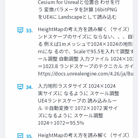
Cesium for Unrealと位置合 わせを行
う 変換パラメータを計算 16bitPNG
をUE4に Landscapeとして読み込む
HeightMapの考え方を読み解く（サイズ）
33.
ンドスケープのサイズに ならない、、、自
る 例えば1mメッシュで1024×1024の地形ラス
ｍにな るので、Scaleで95.5を入れて調整
ール調整 自動調整 入力ファイル 1024×1024 自動
＝1023.8 ランドスケープのテクニカル ガイ
https://docs.unrealengine.com/4.26/ja/Bui
入力地形ラスタサイズ 1024×1024
34.
実サイズに なるように スケール調整
UE4ランドスケープの 読み込みルー
ル ※自動変換で 1072×1072 実サイ
ズになるように スケール調整
1024÷1072＝95.5％
HeightMapの考え方を読み解く（サイズ） • •
35.