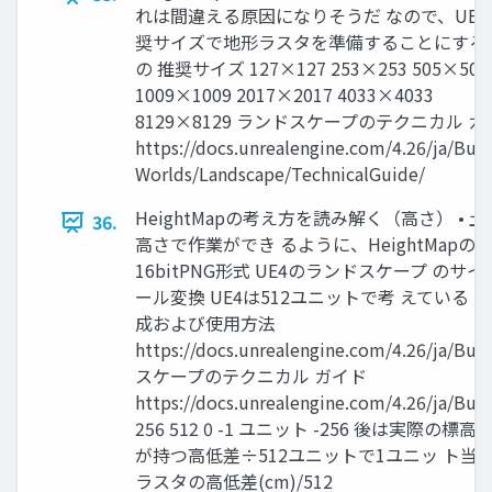
れは間違える原因になりそうだ なので、UE4
奨サイズで地形ラスタを準備することにする U
の 推奨サイズ 127×127 253×253 505×505
1009×1009 2017×2017 4033×4033
8129×8129 ランドスケープのテクニカル ガ
https://docs.unrealengine.com/4.26/ja/Buil
Worlds/Landscape/TechnicalGuide/
HeightMapの考え方を読み解く（高さ） •
36.
高さで作業ができ るように、HeightMap
16bitPNG形式 UE4のランドスケープ のサ
ール変換 UE4は512ユニットで考 えてい
成および使用方法
https://docs.unrealengine.com/4.26/ja/B
スケープのテクニカル ガイド
https://docs.unrealengine.com/4.26/ja/Bui
256 512 0 -1 ユニット -256 後は実際の
が持つ高低差÷512ユニットで1ユニッ ト当た
ラスタの高低差(cm)/512