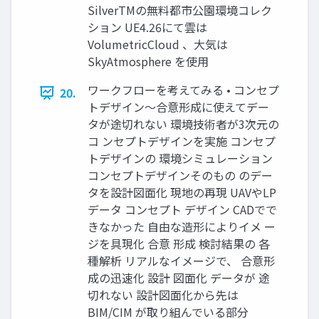
SilverTMの無料都市公園環境コレク
ション UE4.26にて雲は
VolumetricCloud 、大気は
SkyAtmosphere を使用
ワークフローを考えてみる • コンセプ
20.
トデザイン～合意形成に使えてデー
タが途切れない 環境技術者が3次元の
コ ンセプトデザインを実施 コンセプ
トデザインの 環境シミュレーション
コンセプトデザインそのもの のデー
タを設計図面化 現地の再現 UAVやLP
データ コンセプト デザイン CADでで
きなかった 自由な造形によりイメ ー
ジを具現化 合意 形成 検討結果の 各
種解析 リアルなイメージで、 合意形
成の迅速化 設計 図面化 データが 途
切れない 設計図面化から先は
BIM/CIM が取り組んでいる部分