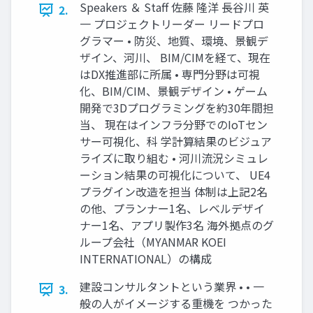
Speakers ＆ Staff 佐藤 隆洋 長谷川 英
2.
一 プロジェクトリーダー リードプロ
グラマー • 防災、地質、環境、景観デ
ザイン、河川、 BIM/CIMを経て、現在
はDX推進部に所属 • 専門分野は可視
化、BIM/CIM、景観デザイン • ゲーム
開発で3Dプログラミングを約30年間担
当、 現在はインフラ分野でのIoTセン
サー可視化、科 学計算結果のビジュア
ライズに取り組む • 河川流況シミュレ
ーション結果の可視化について、 UE4
プラグイン改造を担当 体制は上記2名
の他、プランナー1名、レベルデザイ
ナー1名、アプリ製作3名 海外拠点のグ
ループ会社（MYANMAR KOEI
INTERNATIONAL）の構成
建設コンサルタントという業界 • • 一
3.
般の人がイメージする重機を つかった