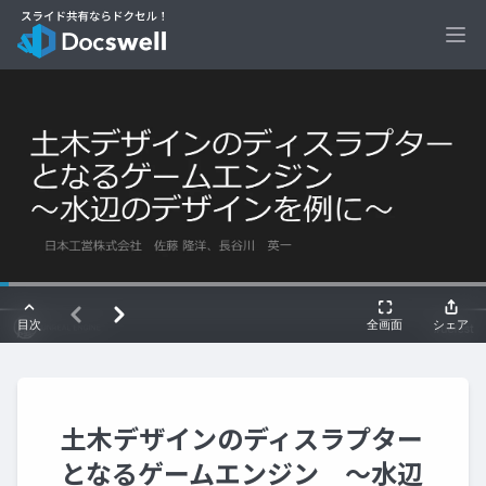
Ope
土木デザインのディスラプター
となるゲームエンジン ～水辺