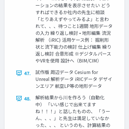
ーションの結果を表示させたい どう
すればできるか社内の先生に相談
「とりあえずやってみるよ」と言わ
れて、、、待つこと1週間 地形データ
の入力 繰り返し検討 • 地形編集 流況
解析 （iRIC) 活用ケース例： 掘削形
状と流下能力の検討 仕上げ編集 繰り
返し検討 合意形成 ※デジタルパース
やVRを使用 設計へ（BIM/CIM）
試作版 周辺データ Cesium for
47.
Unreal 解析データ iRICデータ デザイ
ンエリア 航空LP等の地形データ
解析結果から川を作ろう（自動化
48.
中） 「いい感じで出来てます
ね！！！」と話したものの、 「うー
ん、、、」と先生は満足していなか
った、、、 というのも、計算結果の