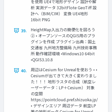
を使用 UE4で地形デザイン 設計や解
析 実測データ 32bitFlote GeoTiff 設
計へ（BIM/CIM） 変換 UE4地形
16bit PNG
HeightMap入出力の簡便化を図ろう
39.
② • オープンソースのQGIS用のプラ
グインを作成 プラグイン出典：国土
交通省 九州地方整備局 九州技術事務
所 動作確認環境 •Windows10 64bit
•QGIS3.10.8
周辺はCesium for Unrealを使おう • •
40.
Cesiumが出てきて大きく変わりまし
た！！！ 地形ラスタの合成（航空レ
ーザーデータ：LP＋Cesium） 対象
の空間
https://pointcloud.pref.shizuoka.jp/
• デザインエリア 周辺データ 航空LP
等の地形データ Cesium for Unreal