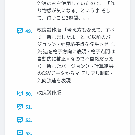
流速のみを使用していたので、 「作
り物感が気になる」という事 そし
て、待つこと2週間、、、
改良試作版 「考え方も変えて、すべ
49.
て一新しましたよ」と ＜以前のバー
ジョン＞ • 計算格子点を発生させて、
流 速を格子方向に表現 • 格子点間は
自動的に補正 • なので不自然だった
＜一新したバージョン＞ • 計算結果
のCSVデータからマ テリアル制御 •
流向流速を表現
改良試作版
50.
51.
52.
53.