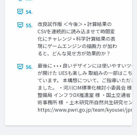
54.
改良試作版 ＜今後＞ • 計算結果の
55.
CSVを連続的に読み込ませて時間変
化にチャレンジ • 科学計算結果の表
現にゲームエンジンの描画力 が加わ
ると、どんな見せ方が効果的か？
最後に • • • 良いデザインには使いやすいツ
56.
が開けた UE5も楽しみ 取組みの一部はこち
ています。 本構想について、ご指導いただ
ました。 ・河川CIM標準化検討小委員会 様 
整備局 インフラDX推進室 様 ・国土交通省 
術事務所 様 ・土木研究所自然共生研究センタ
https://www.pwri.go.jp/team/kyousei/jpn