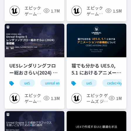
エピック
エピック
1.7M
1.5M
ゲームズ
ゲームズ
ジャパン
ジャパン
UE5レンダリングフロ
猫でも分かる UE5.0,
ー総おさらい(2024) 基
5.1 におけるアニメーシ
礎編！
ョンの新機能について
ue5
unreal engine
ue-rendering
ue5
cedec+kyushu
[CEDEC+KYUSHU
【CEDEC+KYUSHU
2024]
2022】
エピック
エピック ゲ
1.3M
1M
ゲームズ
ームズ ジャ
ジャパン
パン