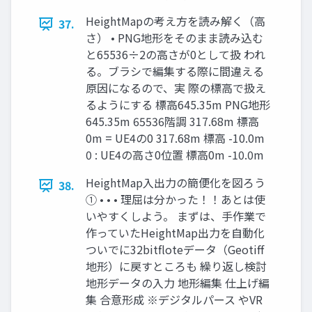
HeightMapの考え方を読み解く（高
37.
さ） • PNG地形をそのまま読み込む
と65536÷2の高さが0として扱 われ
る。ブラシで編集する際に間違える
原因になるので、実 際の標高で扱え
るようにする 標高645.35m PNG地形
645.35m 65536階調 317.68m 標高
0m = UE4の0 317.68m 標高 -10.0m
0 : UE4の高さ0位置 標高0m -10.0m
HeightMap入出力の簡便化を図ろう
38.
① • • • 理屈は分かった！！あとは使
いやすくしよう。 まずは、手作業で
作っていたHeightMap出力を自動化
ついでに32bitfloteデータ（Geotiff
地形）に戻すところも 繰り返し検討
地形データの入力 地形編集 仕上げ編
集 合意形成 ※デジタルパース やVR