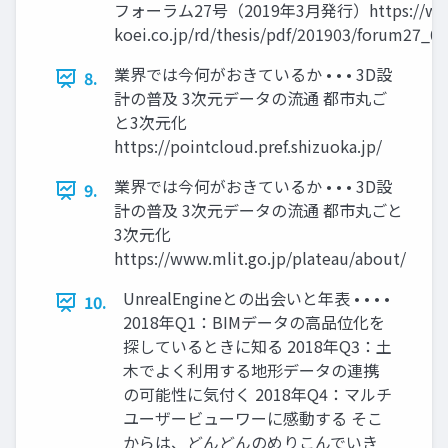
フォーラム27号（2019年3月発行）https://ww
koei.co.jp/rd/thesis/pdf/201903/forum27_00
業界では今何がおきているか • • • 3D設
8.
計の普及 3次元データの流通 都市丸ご
と3次元化
https://pointcloud.pref.shizuoka.jp/
業界では今何がおきているか • • • 3D設
9.
計の普及 3次元データの流通 都市丸ごと
3次元化
https://www.mlit.go.jp/plateau/about/
UnrealEngineとの出会いと年表 • • • •
10.
2018年Q1：BIMデータの高品位化を
探しているときに知る 2018年Q3：土
木でよく利用する地形データの連携
の可能性に気付く 2018年Q4：マルチ
ユーザービューワーに感動する そこ
からは、どんどんのめりこんでいき