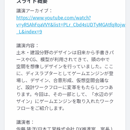
スライド概要
講演アーカイブ：
https://www.youtube.com/watch?
v=yR5AhFqaVVY&list=PLr_Cbd4sUDTyMGAtfqRojwz
_L&index=9
講演内容：
土木・建設分野のデザインは旧来から手書きパ
ースやCG、模型が利用されてきて、頭の中で
空間を想像しデザインを行っていました。ここ
に、ディスラプターとしてゲームエンジンが登
場し、デザイン、合意形成、仮想空間会議な
ど、設計ワークフローに変革をもたらしつつあ
ります。今回は、その一部として、「水辺のデ
ザイン」にゲームエンジンを取り入れたワーク
フローをご紹介します。
講演者：
佐藤 隆洋(日本工営株式会社 DX推進室 室長 )