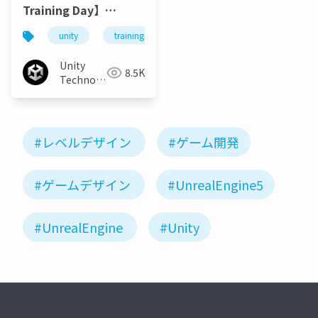
Training Day】
ProBuilderで学ぶレベ
unity
training day
unite tokyo 2018
ルデザイン レベルデザ
インについて
Unity
8.5K
Technologies
Japan
#レベルデザイン
#ゲーム開発
#ゲームデザイン
#UnrealEngine5
#UnrealEngine
#Unity