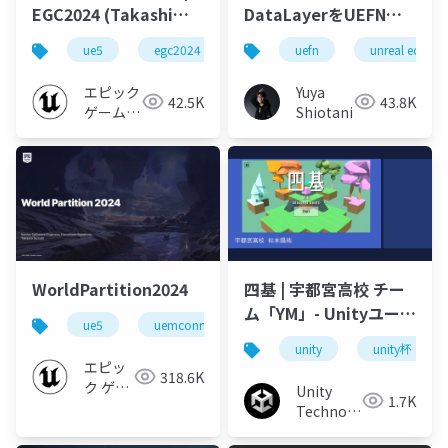
EGC2024 (Takashi
DataLayerをUEFNで
Suzuki)
使ってみよう
ue5
egc2024
uefn
unreal editor f
エピック
Yuya
42.5K
43.8K
ゲームズ
Shiotani
ジャパン
WorldPartition2024
四基 | 宇都宮高校 チー
ム「YM」- Unityユース
ue5
uemconnect
クリエイターカップ
unity
unity杯
2022 プレゼン発表会本
エピッ
318.6K
選
ク ゲー
Unity
1.7K
ムズ ジ
Technologies
ャパン
Japan