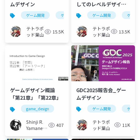
してのレベルデザイナ
ムデザイン
ー_Level Designer's
ゲーム開発
ゲーム
ゲーム開発
ゲームデザイン
レベルデザイン
Matrix
テトラポ
テトラポ
13.5K
15.5K
ッド葉山
ッド葉山
GDC2025報告会_ゲー
ゲームデザイン概論
ムデザイン
「第21章」「第22章」
ゲーム開発
ゲーム
game_design
テトラポ
Shinji R.
11K
407
ッド葉山
Yamane
(山根信二)