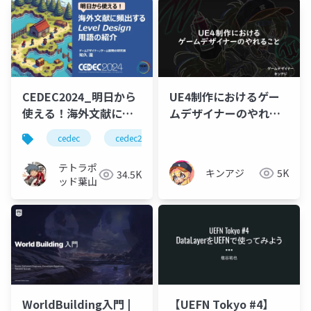
CEDEC2024_明日から
UE4制作におけるゲー
使える！海外文献に頻
ムデザイナーのやれる
出するLevel Design用
こと
cedec
cedec2024
ゲーム開発
ゲームデザ
語の紹介
テトラポ
キンアジ
5K
34.5K
ッド葉山
WorldBuilding入門 |
【UEFN Tokyo #4】