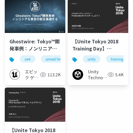
Ghostwire: Tokyo™開
【Unite Tokyo 2018
発事例：ノンリニアな
Training Day】
東京の街を表現する
ProBuilderで学ぶレベ
ue4
unreal fest extreme '22 summer
unity
training day
unreal fest
【UNREAL FEST
ルデザイン ProBuilder
EXTREME '22
をマスターしよう！
エピッ
Unity
113.2K
5.4K
SUMMER】
ク ゲー
Technologies
ムズ ジ
Japan
ャパン
【Unite Tokyo 2018