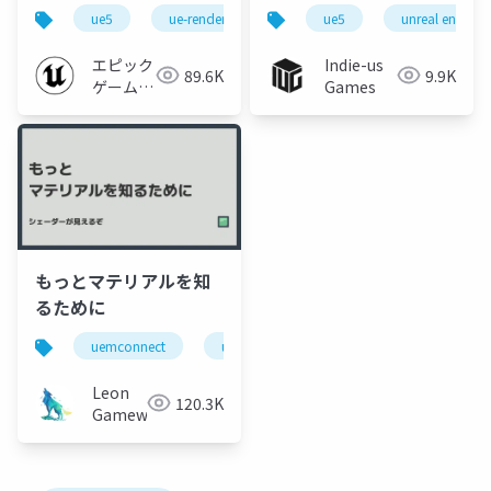
Substrateの内部構造
ue5
ue-rendering
substrate
ue5
unreal engine
とパフォーマンス
エピック
Indie-us
89.6K
9.9K
ゲームズ
Games
ジャパン
もっとマテリアルを知
るために
uemconnect
ue5
Leon
120.3K
Gameworks