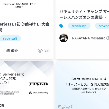
セキュリティ・キャンプ サ
ーレスハンズオンの裏話
#serverlessjp
verless LT初心者向け LT大会
serverlessjp
serverle
明
NAKAYAMA Masahiro
serverlesslt
小島 優介
300
 29