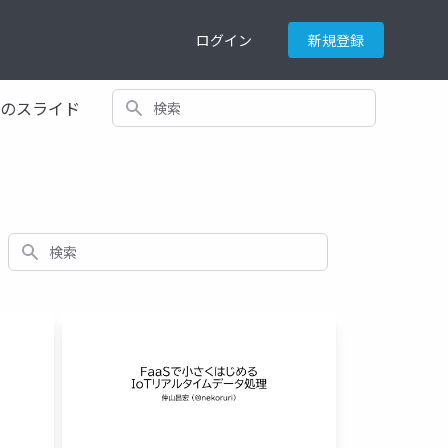
ログイン
新規登録
検索
てのスライド
検索