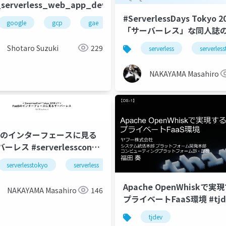
_serverless_web_app_development
#ServerlessDays Tokyo 2
api
aws
自動化
auto rollback
canary release
google
gcp
gae
cloud run
cloud run on gke
「サーバーレス」な同人誌
Shotaro Suzuki
229
serverless
serverles
NAKAYAMA Masahiro
aSのインターフェースに見る
ーレス #serverlessconf
verlesstokyo
serverlesstokyo
serverless
aws
azure
gcp
Apache OpenWhiskで実
NAKAYAMA Masahiro
146
プライベートFaaS環境 #tjd
tbot
cloudpack
iret
tjdev