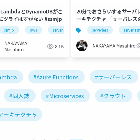
 LambdaとDynamoDBがこ
20分でおさらいするサーバ
にツライはずがない #ssmjp
ーキテクチャ 「サーバレス
い本ダイジェスト」
exbeacon
ssmjp
aws
serverless
serverless
aws
lambda
lambda
serverless
dynamodb
kinesis
serverles
#serverlesstokyo
NAKAYAMA
NAKAYAMA Masahiro
8.1K
Masahiro
ambda
#Azure Functions
#サーバーレス
#同人誌
#Microservices
#クラウド
アーキテクチャ