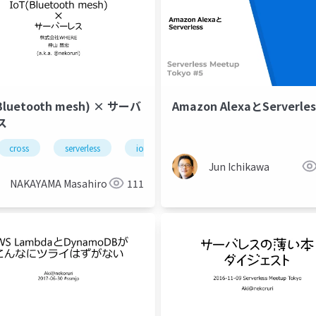
(Bluetooth mesh) × サーバ
Amazon AlexaとServerles
ス
cross
serverless
iot
Jun Ichikawa
NAKAYAMA Masahiro
111