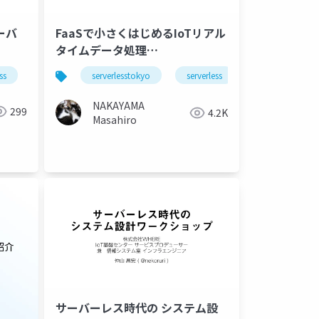
ーバ
FaaSで小さくはじめるIoTリアル
タイムデータ処理
#serverlesstokyo
ss
serverlesstokyo
serverless
iot
NAKAYAMA
299
4.2K
Masahiro
サーバーレス時代の システム設