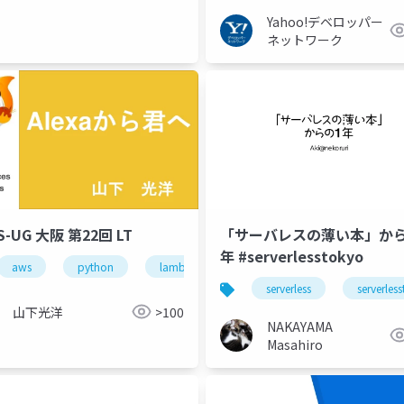
Yahoo!デベロッパー
ネットワーク
S-UG 大阪 第22回 LT
「サーバレスの薄い本」から
年 #serverlesstokyo
aws
python
lambda
alexa
cs
gcp
serverless
serverles
山下光洋
>100
NAKAYAMA
Masahiro