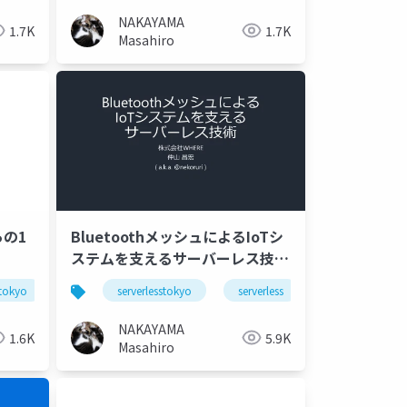
NAKAYAMA
1.7K
1.7K
Masahiro
の1
BluetoothメッシュによるIoTシ
ステムを支えるサーバーレス技術
#serverlesstokyo
stokyo
アウトプットしないのは知的な便秘
serverlesstokyo
serverless
aws
l
NAKAYAMA
1.6K
5.9K
Masahiro