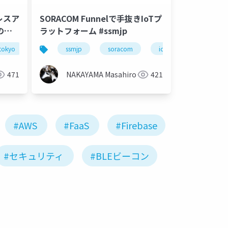
レスア
SORACOM Funnelで手抜きIoTプ
の薄
ラットフォーム #ssmjp
stokyo
ssmjp
soracom
iot
serverless
471
NAKAYAMA Masahiro
421
#AWS
#FaaS
#Firebase
#セキュリティ
#BLEビーコン