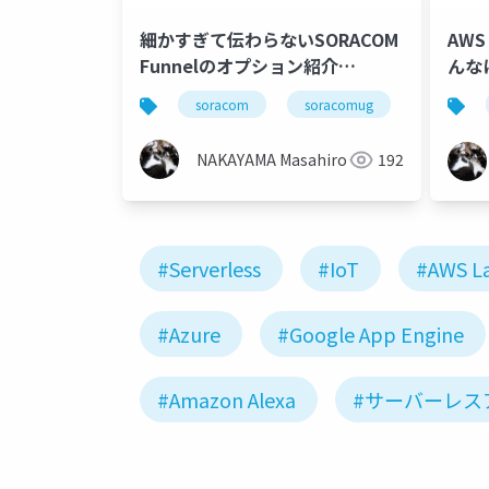
細かすぎて伝わらないSORACOM
AWS
Funnelのオプション紹介
んな
#soracomug
soracom
soracomug
iot
NAKAYAMA Masahiro
192
#Serverless
#IoT
#AWS L
#Azure
#Google App Engine
#Amazon Alexa
#サーバーレス