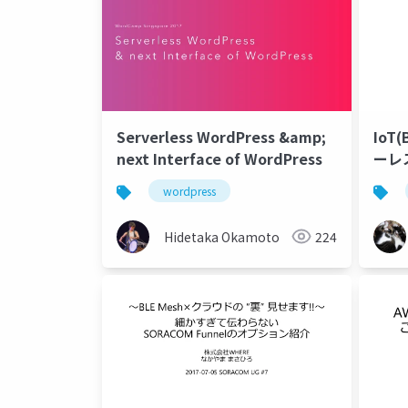
Serverless WordPress &amp;
IoT
next Interface of WordPress
ーレ
wordpress
Hidetaka Okamoto
224