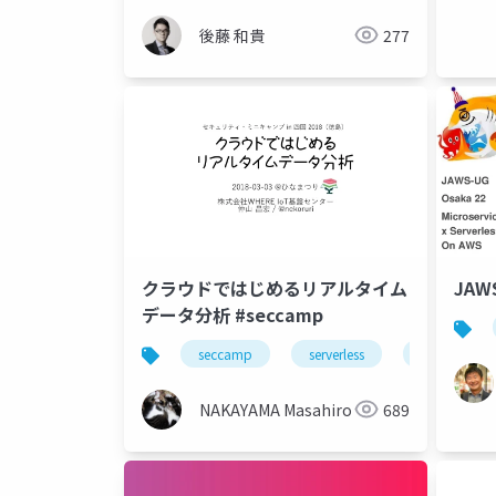
後藤 和貴
277
クラウドではじめるリアルタイム
JAW
データ分析 #seccamp
seccamp
serverless
dataanalyti
NAKAYAMA Masahiro
689