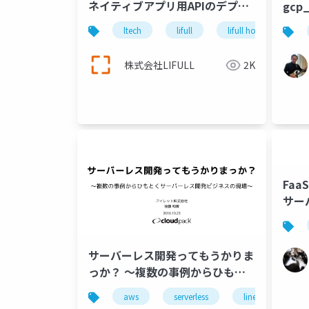
ネイティブアプリ用APIのデプロ
gcp
イを自動化する
ltech
lifull
lifull home's
株式会社LIFULL
2K
Fa
サーバ
#ser
サーバーレス開発ってもうかりま
っか？ 〜複数の事例からひもと
くサーバーレス開発ビジネスの現
aws
serverless
line
cha
場〜