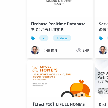
Firebase Realtime Database
Ser
を C#から利用する
の説
c
firebase
小島 優介
3.4K
【Ltech#10】LIFULL HOME'S
Dist