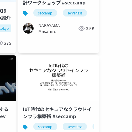
計ワークショップ #seccamp
019
parameter store
seccamp
api gateway id
serverless
gke
vue.
の紹介
NAKAYAMA
3.5K
stokyo
techbook
Masahiro
275
現する
IoT時代のセキュアなクラウドイ
ev
ンフラ構築術 #seccamp
seccamp
serverless
iot