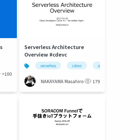
s
Serverless Architecture
Overview #cdevc
serverless
cdevc
aws
azure
>100
NAKAYAMA Masahiro
179