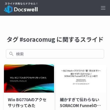
Ope
タグ #soracomug に関するスライド
検索
細かすぎて伝わらない
Wio BG770Aのアクセ
SORACOM Funnelのオ
サリ作ってみた