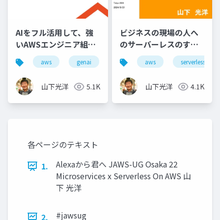
AIをフル活用して、強
ビジネスの現場の人へ
いAWSエンジニア組織
のサーバーレスのすす
になるための教育プラ
め
aws
genai
aws
serverless
ン
山下光洋
5.1K
山下光洋
4.1K
各ページのテキスト
Alexaから君へ JAWS-UG Osaka 22
1.
Microservices x Serverless On AWS 山
下 光洋
#jawsug
2.