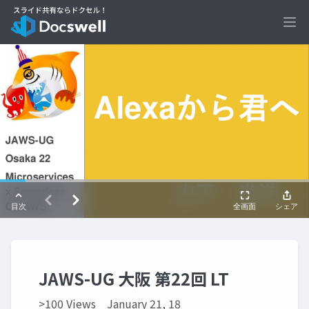
Ope
JAWS-UG 大阪 第22回 LT
>100 Views
January 21, 18