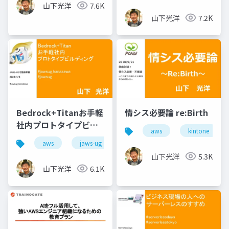
山下光洋
7.6K
山下光洋
7.2K
Bedrock+Titanお手軽
情シス必要論 re:Birth
社内プロトタイプビル
aws
kintone
ディング
aws
jaws-ug
山下光洋
5.3K
山下光洋
6.1K