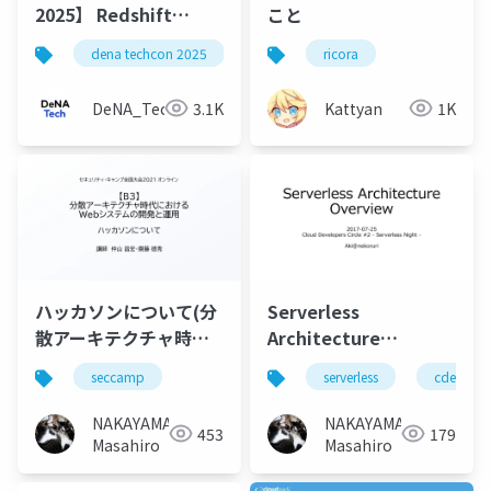
2025】 Redshift
こと
Serverlessとdbtを用
dena techcon 2025
ricora
いた データ品質テスト
の高速化-
DeNA_Tech
3.1K
Kattyan
1K
ハッカソンについて(分
Serverless
散アーキテクチャ時代
Architecture
におけるWebシステム
Overview #cdevc
seccamp
serverless
cdevc
の開発と運用)
#seccamp
NAKAYAMA
NAKAYAMA
453
179
Masahiro
Masahiro