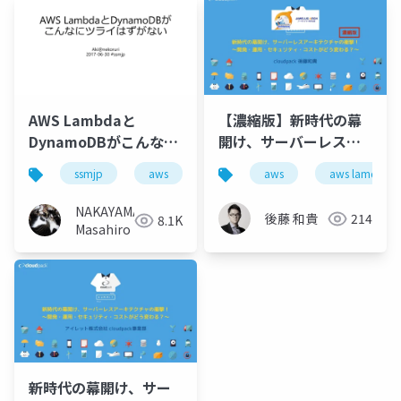
AWS Lambdaと
【濃縮版】新時代の幕
DynamoDBがこんなに
開け、サーバーレスア
ツライはずがない
ーキテクチャの衝撃！
ssmjp
aws
serverless
aws
lambda
aws lamdba
d
#ssmjp
〜開発・運用・セキュ
リティ・コストがどう
NAKAYAMA
後藤 和貴
214
8.1K
変わる？〜
Masahiro
新時代の幕開け、サー