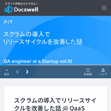
Ope
スクラムの導入でリリースサイ
クルを改善した話 @ QaaS