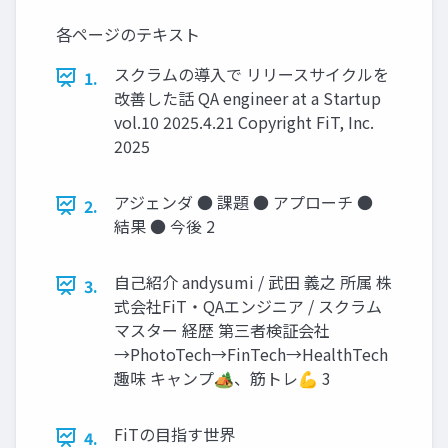
各ページのテキスト
スクラムの導入で リリースサイクルを
1.
改善した話 QA engineer at a Startup
vol.10 2025.4.21 Copyright FiT, Inc.
2025
アジェンダ ● 課題 ● アプローチ ●
2.
結果 ● 今後 2
⾃⼰紹介 andysumi / 武田 義之 所属 株
3.
式会社FiT・QAエンジニア / スクラム
マスター 経歴 第三者検証会社
→PhotoTech→FinTech→HealthTech
趣味 キャンプ🏕、筋トレ💪 3
FiTの⽬指す世界
4.