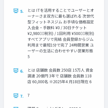
とは ITを活⽤することでユーザーとオ
5.
ーナーさま双⽅に最も選ばれる 次世代
型フィットネスジム お⼿頃な価格設定
⼊会⾦‧⼿数料 ¥0 / 30日チケット
¥2,980税別) / 1回利用 ¥500税別)
すべてアプリで完結 会員登録からジム
利⽤まで最短1分で完了 24時間営業 ユ
ーザーの⽣活に合わせやすい営業形態
5
とは 店舗数 会員数 250店 15万⼈ 資⾦
6.
調達 20億円 3年で 店舗数 会員数 118
店 60,000名 ※2025年4 ⽉18⽇現在 6
7
7.