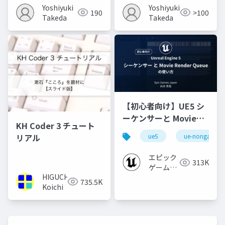
Yoshiyuki
Yoshiyuki
190
>100
Takeda
Takeda
【初心者向け】UE5 シ
ーケンサーと Movie
KH Coder 3 チュート
Render Queue の使い
リアル
ue5
ue-nongame
方【Cinematic Dive
2023】
エピック
313K
ゲームズ
HIGUCHI
ジャパン
735.5K
Koichi