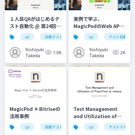
１人目QAがはじめるテ
実例で学ぶ、
スト自動化 @ 第24回
MagicPodのWeb API
Ques
コール活用術
qa
自動テスト
テスト自動化
qa
テスト自動化
@MagicPodユーザー
ミートアップ
Yoshiyuki
Yoshiyuki
7.9K
2K
Takeda
Takeda
MagicPod ✕ Bitriseの
Test Management
活用事例
and Utilization of
PractiTest at nohana
qa
自動テスト
テスト自動化
qa
テストマネジメ