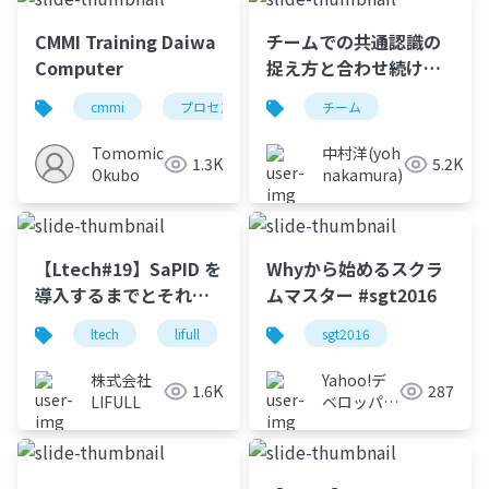
CMMI Training Daiwa
チームでの共通認識の
Computer
捉え方と合わせ続け方 :
How to align and
cmmi
プロセス改善
spi
チーム
品質改善
keep common
recognition in the
Tomomichi
中村洋(yoh
1.3K
5.2K
team
Okubo
nakamura)
【Ltech#19】SaPID を
Whyから始めるスクラ
導入するまでとそれか
ムマスター #sgt2016
ら
ltech
lifull
lifull home's
sgt2016
engineering
株式会社
Yahoo!デ
1.6K
287
LIFULL
ベロッパー
ネットワー
ク