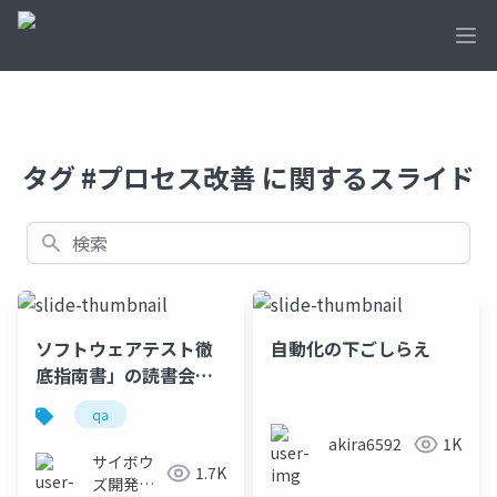
Ope
タグ #プロセス改善 に関するスライド
検索
ソフトウェアテスト徹
自動化の下ごしらえ
底指南書」の読書会か
ら生まれた、たくさん
qa
の活動を紹介するの！
akira6592
1K
サイボウ
1.7K
ズ開発本