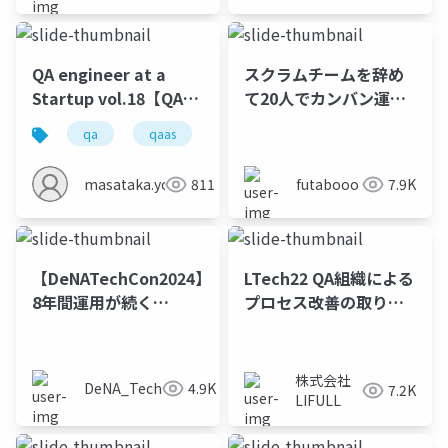
部
QA engineer at a
スクラムチームを辞め
Startup vol.18【QAエ
て20人でカンバン運用
ンジニアが仕様書作成
してきた半年間の軌跡
qa
qaas
を開始した話】
masataka.yokota
811
futabooo
7.9K
【DeNATechCon2024】
LTech22 QA組織による
8年間運用が続く
プロセス改善の取り組
kencomアプリ開発プ
み 〜Agile TPI〜
ロセスの改善に 新卒が
挑む
株式会社
DeNA_Tech
4.9K
7.2K
LIFULL