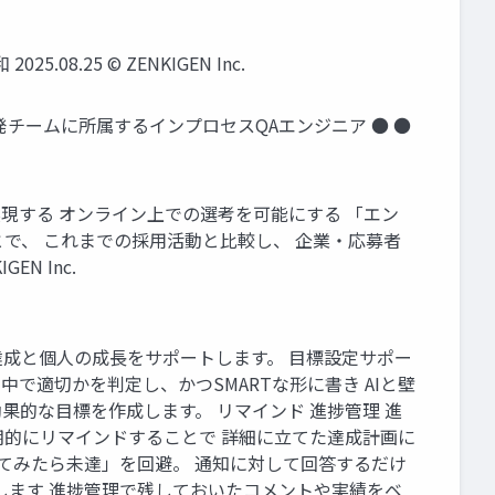
5.08.25 © ZENKIGEN Inc.
入社 開発チームに所属するインプロセスQAエンジニア ● ●
用を実現する オンライン上での選考を可能にする 「エン
で、 これまでの採用活動と比較し、 企業・応募者
N Inc.
標達成と個人の成長をサポートします。 目標設定サポー
で適切かを判定し、かつSMARTな形に書き AIと壁
効果的な目標を作成します。 リマインド 進捗管理 進
標を定期的にリマインドすることで 詳細に立てた達成計画に
けてみたら未達」を回避。 通知に対して回答するだけ
します 進捗管理で残しておいたコメントや実績をベ