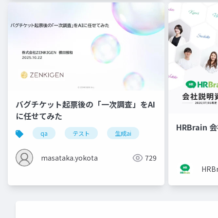
バグチケット起票後の「一次調査」をAI
に任せてみた
HRBrain
qa
テスト
生成ai
masataka.yokota
729
HRB