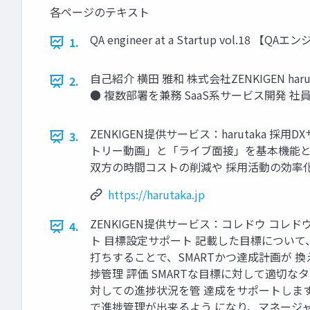
各ページのテキスト
QA engineer at a Startup vol.18
1.
自己紹介 横田 雅和 株式会社ZENKIGEN h
2.
● 複数部署を兼務 SaaS系サービス開発 社員のQ
ZENKIGEN提供サービス：harutaka
3.
トリー動画」と「ライブ面接」を基本機能と
双方の時間コストの削減や 採用活動の効率化・高度化を図
https://harutaka.jp
ZENKIGEN提供サービス：コレドウ コ
4.
ト 目標設定サポート 記載した目標について
打ちすることで、SMARTかつ達成計画が 
捗管理 評価 SMARTな目標に対して適切なタ
対しての進捗状況を管 達成をサポートしま
で進捗管理が出来るよう になり、マネージ