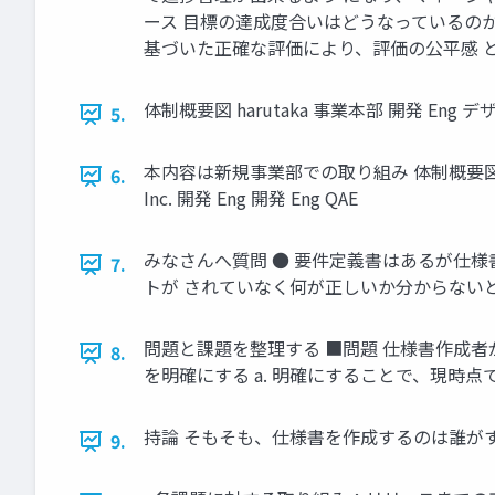
ース 目標の達成度合いはどうなっているのか
基づいた正確な評価により、評価の公平感 と納得感
体制概要図 harutaka 事業本部 開発 Eng デザイ
5.
本内容は新規事業部での取り組み 体制概要図 harut
6.
Inc. 開発 Eng 開発 Eng QAE
みなさんへ質問 ● 要件定義書はあるが仕
7.
トが されていなく何が正しいか分からないという
問題と課題を整理する ■問題 仕様書作成者
8.
を明確にする a. 明確にすることで、現時点で不
持論 そもそも、仕様書を作成するのは誰がする
9.