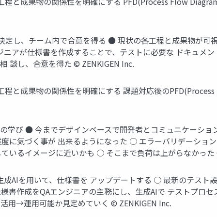
果物の関係性を明確にする PFD(Process Flow Diag
決定し、チーム内で合意を得る ● 現状の各工程と成果物が可
ンジニアが仕様書を作成することで、テストに必要な ドキュメン
、合意を得た © ZENKIGEN Inc.
果物の関係性を明確にする 課題対応後のPFD(Process Fl
の学び ● 今までデザインベースで開発者とコミュニケーショ
難度に気づく事が 出来るようになった ○ エラーバリデーショ
るイメージに近いかも ○ そこまで負荷は上がらなかった © ZEN
生成AIを用いて、仕様書を アップデートする ○ 最新のテスト
仕様書作成をQAエンジニアの主務にし、生成AIで テストプロセ
→運用可能か見定めていく © ZENKIGEN Inc.