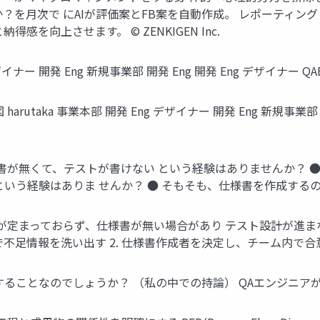
？を月次で にAIが評価案とFB案を自動作成。 レポーティン
を向上させます。 © ZENKIGEN Inc.
ナー 開発 Eng 新規事業部 開発 Eng 開発 Eng デザイナー QAE © Z
aka 事業本部 開発 Eng デザイナー 開発 Eng 新規事業部 開発 E
様書が無くて、テストが書けない という経験はありませんか？ 
経験はありま せんか？ ● そもそも、仕様書を作成するのは誰がす
が定まっておらず、仕様書が無い場合があり テスト設計が進まな
足情報を洗い出す 2. 仕様書作成者を決定し、チーム内で合意を得る 
ことなのでしょうか？ （私の中での持論） QAエンジニアが仕様書作