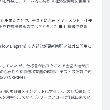
ram)を作成し、チーム内に共有 ※社外公開用に編集 ©
視化出来たことで、テストに必要 ドキュメント＝仕様
トを作成出来るのでは？と考えた ● 仕様書作成者＝
ow Diagram) ※赤部分が更新箇所 ※社外公開用に
ンしていた が、仕様書が出来たことで会話の幅が広
ンの必要性や画面遷移有無の確認が テスト設計前に気
KIGEN Inc.
設計書/項目書をインプットにする ○ 元の仕様書とは
スを効率化していく ○ ワークフローは作成出来てい