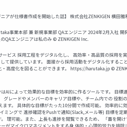
 【QAエンジニアが仕様書作成を開始した話】 株式会社ZENKIGEN 横田雅和 202
arutaka事業本部 兼 新規事業部 QAエンジニア 2024年2月
Aエンジニアは私のみ © ZENKIGEN Inc.
 採用DXサービス 採用工程をデジタル化し、 高効率・高品質の採
して提供しています。 面接から採用活動をデジタル化すること
ることができます。 https://harutaka.jp © ZENKIGE
レドウはAIによって効果的な目標を効率的に作るツールです。 目
、 グレードやメンバーのキャリア目標や、チーム内での 役割の中
換えます。 具体的な目標がたった10分間で作成可能。 効率的に
イミングで 進捗確認をPushで通知(Slack,メール等) 目
す。 理可能。また、上長も進捗を閲覧できるため、 「蓋を開
ャーがマイクロマネジメントをする身 体的・心理的労力を排除