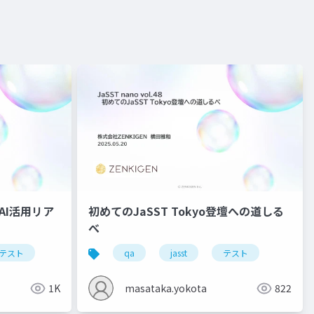
成AI活用リア
初めてのJaSST Tokyo登壇への道しる
べ
テスト
qa
jasst
テスト
1K
masataka.yokota
822