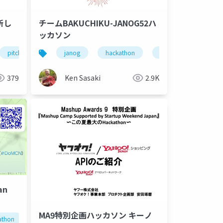
る新し
チームBAKUCHIKU-JANOG52ハ
ッカソン
pitch-contest
janog
作品紹介
hackathon
nextjs
react
internet
firebase
netwo
379
Ken Sasaki
2.9K
an
prototyping
technology
nal
MA9特別企画ハッカソン キーノ
athon
community