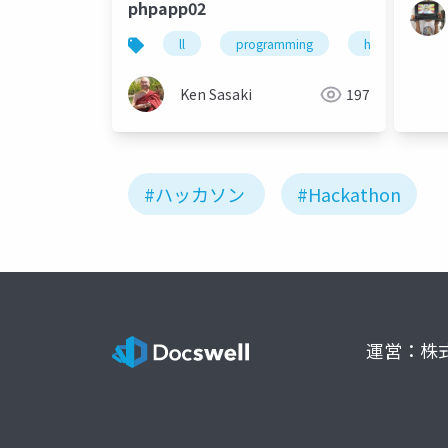
phpapp02
ll
programming
hackathon
Ken Sasaki
197
#ハッカソン
#Hackathon
運営：株