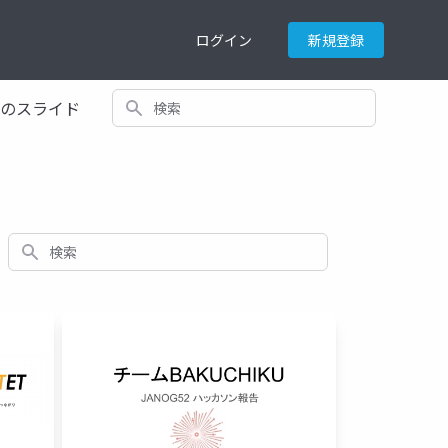
ログイン
新規登録
検索
てのスライド
検索