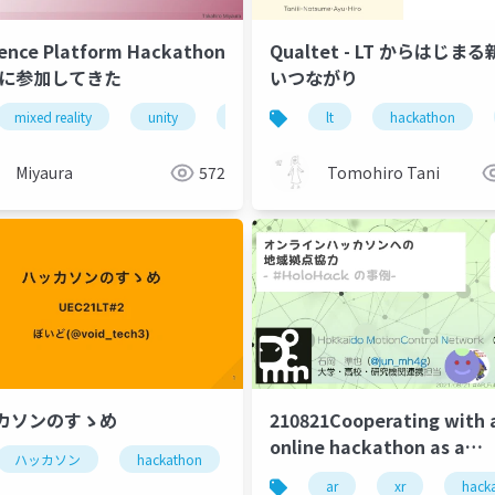
ence Platform Hackathon
Qualtet - LT からはじま
24に参加してきた
いつながり
oxicity prediction
machine learning
molecular descriptors
mixed reality
unity
hackathon
lt
xrmtg
hackathon
Miyaura
572
Tomohiro Tani
カソンのすゝめ
210821Cooperating with 
online hackathon as a
ハッカソン
hackathon
programming
development
satellite venue for regio
ar
xr
hack