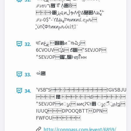
ɹˠɹಉ࣌ʹ޿ࠂౝΛ͔ͬͯ΋Β͑ͨ
Ͱ͸ࢠ‫ڙ‬ୡͷ‫ڵ‬ຯΛҾ͚Δ࿩୊Λ࣋ͬͨߨࢣ
ɹˠɹ-0$"-ʹґΔߨࢣটᡈͷҝͷަ௨අࢧԉ
͍ͭʹϋϯζΦϯͷҝͷࢧԉύιίϯ͕ಧ͘
पΓͷ‫ྗڠ‬ ୆΋ͷିग़ͱఏ‫ڙ‬
32.
6CVOUVೖ͍ͬͯΔ ࣍ճ͸"SEVJOP
"SEVJOP͸͕͢͞ʹ ࣗ෼Ͱങ͏͔ͳ͊ʜʜ
એ఻
33.
'VSB*5!GVSBJU
34.
 ౔ d
"SEVJOPͷൃද ผͷςʔϚͰ΋ ൃදऀืूதͰ͢ʂ
IUUQDPOOQBTTDPN
FWFOU
http://connpass.com/event/6859/