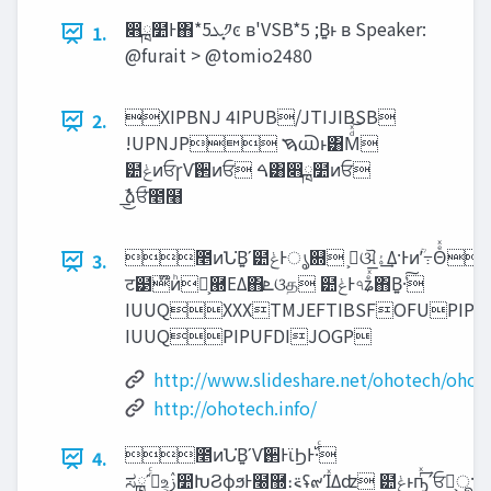
෋ྑ໺Ͱ΋*5‫͓ܥ‬༡ͼ ʙ'VSB*5 ;Β͍ͱ ʙ Speaker:
1.
@furait > @tomio2480
XIPBNJ 4IPUB/JTIJIBSB
2.
!UPNJP ࠇ൘ͱ͸Μͩͯ͝
๺‫ݟ‬ͷਓɼѴ઒ͷਓ ࠓ͸෋ྑ໺ͷਓ
ࣾ͟͜ձਓ̍೥໨
೥ͷՆ͘Β͍ʹ๺‫ൃͰݟ‬଍ ࢲ͕ଔ‫͢ۀ‬Δ·Ͱͷؒʹ߹Θͤͯճۙ͘։࠵
3.
ट๳໊ͷ͏ͪ໊͕཭ΕΔ΋‫ܧ‬ଓத ๺‫Ͱݟ‬৭ʑͤͯ͞΋Β͍·ͨ͠
IUUQXXXTMJEFTIBSFOFUPIPU
IUUQPIPUFDIJOGP
http://www.slideshare.net/ohotech/ohot
http://ohotech.info/
೥ͷՆ͘Β͍ʹѴ઒ͰϊϦͰ࢝·ͬͨ
4.
ಸྑʹߦͬͨஉ͕ࢲ෺ԽϨϕϧͰ໠྽։࠵ʢ๙ΊͯΔʣ ๺‫ͱݟ‬ҧ͙ͬͯ͢ʹਓྨ͕ू·Δ