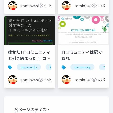
tomio2480
9.1K
tomio2480
7.4K
痩せた IT コミュニティ
ITコミュニティは駅で
と引き締まった IT コミ
あれ
ュニティの違い
community
岡山
北海道
community
旭川
コミュ
小
tomio2480
6.5K
tomio2480
6.2K
各ページのテキスト