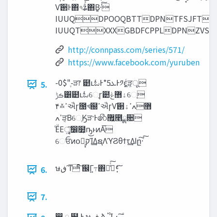
Ѵ઒Ͱ΋৭ʑͤͯ͞΋Β͍·ͨ͠
IUUQDPOOQBTTDPNTFSJFT
IUUQTXXXGBDFCPPLDPNZVSV
http://connpass.com/series/571/
https://www.facebook.com/yuruben
-0$"-ֶੜ෦ ๺ւಓͰ*5‫Ͱܥ‬༡ͼֶ͍ͨੜ͕ू͏
5.
‫ࡏݱ‬͸๺ւಓେֶɼ๺‫ۀ޻ݟ‬େֶ
۴࿏ߴઐɼ಩খ຀ߴઐɼѴ઒޻‫ߍߴۀ‬
ߴߍੜ͔ΒେֶӃੜ·Ͱ෯޿͍೥ྸ૚
ͦΕͧΕৄ͍͠෼໺͕ҧ͏͜ͱͷΑ͞
େਓͷօ༷͕͓‫ק‬Ί͢ΔຊΛϓϨθϯτ͢Δ‫ا‬ը͠·ͨ͠
ษ‫ͨͬ͠ͳʹڧ‬ ஌Γ߹͍΋૿͑ͨ͠ ָ͔ͬͨ͠͠
6.
7.
෋ ྑ ໺ Ͱ ษ ‫ڧ‬ ձ ࢝ Ί · ͠ ͨ