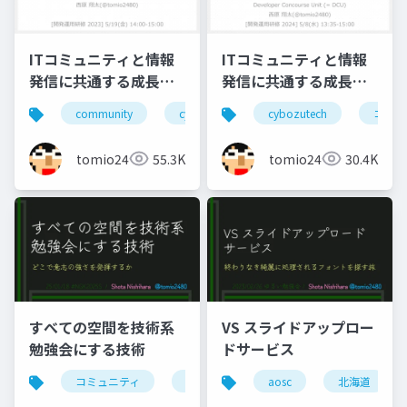
ITコミュニティと情報
ITコミュニティと情報
発信に共通する成長と
発信に共通する成長と
貢献の要素(2023年版)
貢献の要素(2024年版)
community
cybozutech
cybozutech
コミュニティ
コミュ
勉
tomio2480
55.3K
tomio2480
30.4K
すべての空間を技術系
VS スライドアップロー
勉強会にする技術
ドサービス
コミュニティ
勉強会
北海道
aosc
北海道
東京