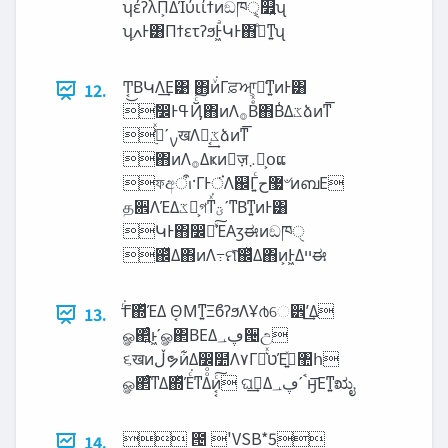
ʮέʔλΠ͕͋ΔͨΊύιίϯͷඞཁੑ͕௿͍ʯ
ʮֶߍͰ͸ΠϯετʔϧͰ͖ͣԿͰ΋ࢼͤͳ͍ʯ
Ͳ͔͜ΒԿΛ͢Ε͹ ΋ͷͮ͘Γਫ਼ਆ͕ཆ͑ͳ͍ͷͰ͸
12.
ࣗ෼ͰߟҊͨ͠΋ͷΛ࡞Βͤͯ΋Β͑Δ‫ػ‬ձͷͳ͞
࣮ࡍʹߟ͑ͯखΛಈ͔͢‫ػ‬ձͷͳ͞
΋ͷΛ࡞Δҝͷٕज़‫܇‬࿅͕օແ
ফඅऀࢭ·ΓͰਂ͘Λ஌Γ͍ͨ޷‫ح‬৺ͷബΕ
த਎ΛΈΔ‫ػ‬ձ͕গͳͯ͘‫ͳʹؾ‬Βͳ͍ͷͰ͸
ԿͰ΋෼ղͯ͠ΈΑ͏ӡಈͷඞཁੑ
஌ͬͯΔ΋ͷΛ߹ମͯ͠஌ͬͯΔ΋ͷ͕Ͱ͖Δ‫ײ‬ಈ
ͬ͘͟Γ΍ͬͯΈΔ Θ͔Μͳ͍ΞϐʔϧΛҰ൪େ੾ʹ͢Δ
13.
ௐ΂͍ͨͱ͖ʹௐ΂ΒΕΔ‫ڥ؀‬੔උ
૬खͷ‫ڵ‬ຯͷ͋Δ෼໺Λ۷ΓԼ͛ͯ‫ט‬Έࡅ͍ͯ঺հ
ௐ΂ͨ͘ͳΔ΍ͬͯΈͨ͘ͳΔͦͦͷ͔͔ͨ͠ ଘࡏ͢Δ‫ࠨʹڥ؀‬ӈ͞Εͳ͍ಋೖ
 ౔ 'VSB*5
14.