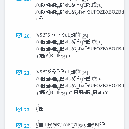
ɹˠɹ௜໧ͷ෋ྑ໺จԽձ‫ؗ‬ ʮ͓Έ΍͛ཉ͍͠ਓʂʯ
ɹˠɹ௜໧ͷ෋ྑ໺จԽձ‫ؗ‬ʢౖΓͷ!UFOZBXBOZBʣ
ɹ 
'VSB*5 ʮԿ͔΍Γ͍ͨ͜ͱ͋Γ·͔͢ʂʯ
20.
ɹˠɹ௜໧ͷ෋ྑ໺จԽձ‫ؗ‬ ʮ͓Έ΍͛ཉ͍͠ਓʂʯ
ɹˠɹ௜໧ͷ෋ྑ໺จԽձ‫ؗ‬ʢౖΓͷ!UFOZBXBOZBʣ
ʮ࣍ճ΍Δͱ͍ͬͨΒࢀՃͯ͘͠Ε·͔͢ʂʯ ɹ
'VSB*5 ʮԿ͔΍Γ͍ͨ͜ͱ͋Γ·͔͢ʂʯ
21.
ɹˠɹ௜໧ͷ෋ྑ໺จԽձ‫ؗ‬ ʮ͓Έ΍͛ཉ͍͠ਓʂʯ
ɹˠɹ௜໧ͷ෋ྑ໺จԽձ‫ؗ‬ʢౖΓͷ!UFOZBXBOZBʣ
‫͖ͨͯ͑ݟ‬՝୊
22.
‫͖ͨͯ͑ݟ‬՝୊ Կ͕Ͱ͖Δ͔Θ͔Βͳ͍ ɹˠɹͦΕͲ͜Ζ͔Կ͕໘ന͍͔΋Θ͔Βͳ͍
23.