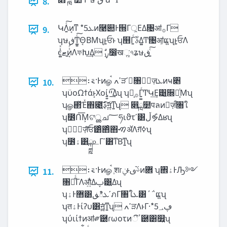
8.
ԿΛ͍ͨ͠ͷ͔ͳ *5‫ܥ‬ͷ࿩୊Ͱ੝Γ্͕ΕΔ৔ॴ࡞Γ
9.
ʮษ‫Ͳ͚͍ͨ͠ڧ‬Θ͔ΒΜʯͱ͍͏ਓͱ ʮ஻Γ͍ͨࣄ͋Δ͚Ͳ৔ॴ͕ແ͍ʯͱ͍͏ਓΛ
։࠵·Ͱͷௐࠪ ߴߍੜʹ㘤͘৘ใٕज़‫ܥ‬ͷҹ৅
10.
ʮϋοΩϯάͱ͔Χοί͍͍‫͢͡ײ‬Δʯ ʮԿ͔࡞Γ͍͚ͨͲԿ͢Ε͹͍͍͔૝૾͔ͭΜʯ
ʮௐ΂ͯΈͯ΋೉͍͠ࣄ͔͠ॻ͍ͯͳ͍ʯ ෋ྑ໺पลͷٕज़ऀ৘ใ
ʮ೶Ո͞Μ͕ଟ͘ൢച؅ཧιϑτʹ͸‫ڵ‬ຯ͋Δʁʯ
ʮٕज़ٕज़ͨ͠ਓ͸ͦ΋ͦ΋ࠑॲΛग़ͯߦ͘ʯ
ʮ೶‫ۀ‬͸ྐྵ௨Γʹ͸ͳΒͳ͍ʯ
։࠵·Ͱͷௐࠪ ֶशɾࢿ֨ࢼ‫ͱݧ‬ͷؔ܎ ʮ঎‫Ͱۀ‬Ԡ༻
11.
৘ใ͋ͨΓΛऔ͍ͬͯΔࢠ͸͍Δʯ
ʮ޻‫Ͱۀ‬͸‫ʹܥిڧ‬ภΓ৘ใ‫ܥ‬͸΄΅ແ͍ʯ
ʮत‫Ͱۀ‬ίʔυ͸ॻ͍͖ͯͯͳ͍ʯ ߴߍੜΛͱΓ·͘*5‫ڥ؀‬
ʮύιίϯͷॴ༗཰ɾωοτͷී‫཰ٴ‬͸௿͍ʯ