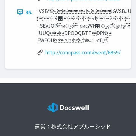
'VSB*5!GVSBJU
35.
 ౔ d
"SEVJOPͷൃද ผͷςʔϚͰ΋ ൃදऀืूதͰ͢ʂ
IUUQDPOOQBTTDPN
FWFOU ͝ਗ਼ௌ͋Γ͕ͱ͏͍͟͝·ͨ͠ʂ
http://connpass.com/event/6859/
運営：株式会社アプルーシッド