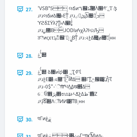
'VSB*5 લճͷࠂ஌‫̎ؒظ‬೔ؒΛ൓লͯ͠ૣΊʹެ։ʂ
27.
ɹˠɹલճͷձ৔͕ͱΕͳ͔ͬͨ ɹˠɹ‫ٸ‬ᬎ͓‫͍ͨ͠ئ‬ձ৔݁ߏྑ͔ͬͨ
ϓϩδΣΫλʔ͕ͳ͍͜ͱΛ๨Ε͍ͯͨ
ɹˠɹࣦྱ಻ΒJODIͷϞχλʔͰରԠ
ੜెͷςετ‫ࠂ͕ۙؒ͘ظ‬஌ʹྗ͕ೖΒͳ͔ͬͨ ɹˠɹ։࠵Ͱ͖Δ೔͕͜ͷ೔͔͠ແ͔ͬͨʜʜ
‫͖ͨͯ͑ݟ‬՝୊
28.
‫͖ͨͯ͑ݟ‬՝୊ ձ৔ͷ֫ಘ͸ૣΊʹߦ͍·͠ΐ͏
29.
ɹˠɹͰ͖Ε͹։࠵೔ʹܾΊͯ͠·͙ͬͯ͢ʹऔΔ ଍Γͳ͍උ඼͸͙͢ʹἧ͑·͠ΐ͏
ɹˠɹ-0$"-ʹି͠ग़͠ґཔΛ͢Δख΋͋Δ
େਓ΋ࢠ‫ڙ‬΋ಊʑͱࢀՃͰ͖Δ࣌‫ʹظ‬΍Ζ͏
ɹˠɹ͔͠͠ճ਺ΛॏͶͶ͹ͳΒ͵ʜʜ
30.
पΓͷ‫ྗڠ‬ Ͱ͸‫ࡇޚ‬Γ‫ײ‬ग़͢ҝʹͨ͘͞Μͷԉ‫܉‬
31.