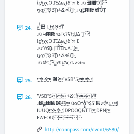
ίϛϡχςΟ৭ᷓΕΔษ‫ڧ‬ձʹෆ‫׳‬Ε ɹˠɹ৔਺ͩ͠Ό͋ͳ͍
໘ന͍͔Ͳ͏͔Θ͔Βͳ͍ͱࢀՃએ‫͍ͳ͖Ͱݴ‬ ɹˠɹ͜Ε΋৔਺ͩ͠Ό͋ͳ͍
‫͖ͨͯ͑ݟ‬՝୊ Կ͕Ͱ͖Δ͔Θ͔Βͳ͍
24.
ɹˠɹԿ౓΋৭ʑͳςʔϚͰ։࠵͢Δ΄͔ͳ͍
ίϛϡχςΟ৭ᷓΕΔษ‫ڧ‬ձʹෆ‫׳‬Ε
ɹˠɹ݄ʹҰճ͘Β͍։࠵ͯ͠‫͡ͳإ‬ΈԽΛૂ͏
໘ന͍͔Ͳ͏͔Θ͔Βͳ͍ͱࢀՃએ‫͍ͳ͖Ͱݴ‬
ɹˠɹॳ৺ऀ͔Βັྗతʹ‫͑ݟ‬ΔςʔϚͷબఆ
 ౔ 'VSB*5
25.
'VSB*5 ࢀՃऀ໊
26.
ɹ෋ྑ໺੎͸໊ ϋοΩϯά͔͍͍ͬ͜ ˠ$5'੎ͷएऀΛ‫Ϳݺ‬
IUUQ DPOOQBTTDPN
FWFOU
http://connpass.com/event/6580/