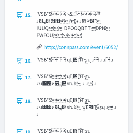
'VSB*5 ࢀՃऀ໊
15.
ɹ෋ྑ໺੎͸໊ ͯ͢ͱ;Β͍ͱ ɹ಺༰͸ͬͨࣽ͝Ͱ
IUUQ DPOOQBTTDPN
FWFOU
http://connpass.com/event/6052/
'VSB*5 ʮԿ͔΍Γ͍ͨ͜ͱ͋Γ·͔͢ʂʯ ɹ ɹ ɹ ɹ
16.
'VSB*5 ʮԿ͔΍Γ͍ͨ͜ͱ͋Γ·͔͢ʂʯ
17.
ɹˠɹ௜໧ͷ෋ྑ໺จԽձ‫ؗ‬ ɹ ɹ ɹ
'VSB*5 ʮԿ͔΍Γ͍ͨ͜ͱ͋Γ·͔͢ʂʯ
18.
ɹˠɹ௜໧ͷ෋ྑ໺จԽձ‫ؗ‬ ʮ͓Έ΍͛ཉ͍͠ਓʂʯ ɹ ɹ
ɹ
'VSB*5 ʮԿ͔΍Γ͍ͨ͜ͱ͋Γ·͔͢ʂʯ
19.