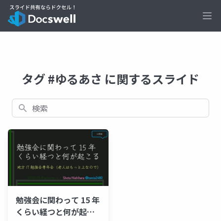
Ope
タグ #ゆるあさ に関するスライド
検索
勉強会に関わって 15 年
くらい経つと何が起こ