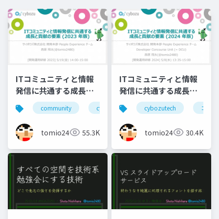
ITコミュニティと情報
ITコミュニティと情報
発信に共通する成長と
発信に共通する成長と
貢献の要素(2023年版)
貢献の要素(2024年版)
community
cybozutech
cybozutech
コミュニティ
コミュ
勉
tomio2480
55.3K
tomio2480
30.4K