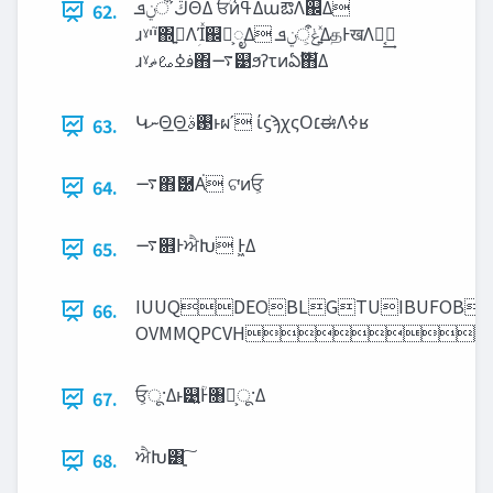
‫ڭʹऀݧܦ‬ΘΔ ਓؒͷߟ͑ΔաఔΛ஌Δ
62.
ɹˠ‫֮ײ‬΍ࢥ͍Λ‫ؚ‬Ίͯ஌͕ࣝೖΔ ‫͍ͯݟ͕ऀݧܦ‬ΔதͰखΛಈ͔͢
ɹˠࢼߦࡨ‫ޡ‬΋࠷୹ϧʔτͷఏࣔ΋͋Δ
Կ‫ނ‬Θ͟Θ͟࢓ࣄͱผʹ ίϛϡχςΟ‫׆‬ಈΛߦ͏ʁ
63.
࠷΋ޮ཰Α͘ ଟ͘ͷਓ͕
64.
࠷଎ͰਐԽ Ͱ͖Δ
65.
IUUQDEOBLGTUIBUFOBD
66.
OVMMQPCVH
ਓ͕ू·Δͱ୹͍ؒͰ৘ใ͕ू·Δ
67.
ਐԽ͸ָ͍͠
68.