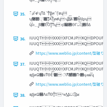
‫ܕ‬ഁΓళ ʮͳΔ΄Ͳ݄͔̑ͩΒ͍͜ͷ΅Γ͔ʙʯ
35.
ʮ࿩୊ੑʹ͸͔ܽͳ͍Αͳ͜ͷళʯ ʮ࢛͍͔֯Βͬ͠Άʹ΋͋Μ͕͋͜Δʂʯ
ʮͪΐͬͱ‫͔͍؁‬Β޷Έ͡Όͳ͍͔ͳʯ ಛ௃͕఻ΘΓධՁ͕΋Β͑Δ
IUUQTXXXXFCMJPKQDPO
36.
IUUQTXXXXFCMJPKQDP
https://www.weblio.jp/content/型破り
IUUQTXXXXFCMJPKQDPO
37.
IUUQTXXXXFCMJPKQDP
ຊདྷͷՁ஋͕ଛͳΘΕͯ͠·͑͹ ৗࣝΛ௒͑ͨ΍ΓํͰ΋ʮ‫ܗ‬ແ͠ʯ
https://www.weblio.jp/content/型破り
ຊདྷͷՁ஋ΛଛͳΘͳ͍ͨΊʹ ԿΛ͢Δඞཁ͕͋Δ͔ʁ
38.