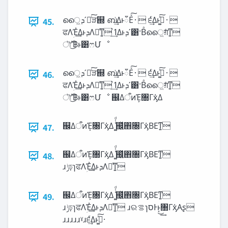
ൈ͖‫ʹܕ‬దͨ͠ੜ஍ ബ͗͢ΔͱഁΕͯ͠·͏ ੬͗͢Δͱࡅ͚ͯ͠·͏
45.
ਫΛ‫ؚ‬Έ͗͢Δͱ‫ܕ‬Λอͯͳ͍ ߗ͗͢Δͱ‫ʹܕ‬͸·Βͣൈ͖ग़ͤͳ͍
ৗࣝʹ฿͏͜ͱ͸ෆՄೳ
ൈ͖‫ʹܕ‬దͨ͠ੜ஍ ബ͗͢ΔͱഁΕͯ͠·͏ ੬͗͢Δͱࡅ͚ͯ͠·͏
46.
ਫΛ‫ؚ‬Έ͗͢Δͱ‫ܕ‬Λอͯͳ͍ ߗ͗͢Δͱ‫ʹܕ‬͸·Βͣൈ͖ग़ͤͳ͍
ৗࣝʹ฿͏͜ͱ͸ෆՄೳ ஌ΔऀͷΈ͕৐Γӽ͑Δ
஌ΔऀͷΈ͕৐Γӽ͑Δ ͚̍ͭͩ஌͍ͬͯͯ΋৐Γӽ͑ΒΕͳ͍
47.
஌ΔऀͷΈ͕৐Γӽ͑Δ ͚̍ͭͩ஌͍ͬͯͯ΋৐Γӽ͑ΒΕͳ͍
48.
ɹ‫ݱ‬ঢ়ɿਫΛ‫ؚ‬Έ͗͢Δͱ‫ܕ‬Λอͯͳ͍
஌ΔऀͷΈ͕৐Γӽ͑Δ ͚̍ͭͩ஌͍ͬͯͯ΋৐Γӽ͑ΒΕͳ͍
49.
ɹ‫ݱ‬ঢ়ɿਫΛ‫ؚ‬Έ͗͢Δͱ‫ܕ‬Λอͯͳ͍ ɹରࡦɿ‫Ͱͱ͔͜͢ס‬৐Γӽ͑Α͏ʂ
ɹɹɹɹɹˠɹ੬͗͢Δͱࡅ͚ͯ͠·͏