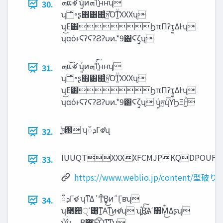
‫ܗ‬ແ͠ళ ʮ͍ͨͷ‫͍ͳͯ͠ܗ‬ʜʜʯ
30.
ʮ࢐৽ʂ΋͸΍͍ͨম͖͡Όͳ͍ͧXXXʯ
ʮ͜Ε͸ϦπΠʔτ͍͚ΔͰʯ
ʮαόͱϚʔϚʔϨʔυͷ.*9͸Ϛζ͍ʯ
‫ܗ‬ແ͠ళ ʮ͍ͨͷ‫͍ͳͯ͠ܗ‬ʜʜʯ
31.
ʮ࢐৽ʂ΋͸΍͍ͨম͖͡Όͳ͍ͧXXXʯ
ʮ͜Ε͸ϦπΠʔτ͍͚ΔͰʯ
ʮαόͱϚʔϚʔϨʔυͷ.*9͸Ϛζ͍ʯ ʮ͍ͨম͖ʯ͑͞ΫϦΞͰ͖ͣ
͍ͨম͖԰ ʮ‫ܕ‬ഁΓళʯ
32.
IUUQTXXXXFCMJPKQDPO
33.
https://www.weblio.jp/content/型破り
‫ܕ‬ഁΓళ ʮͳΔ΄Ͳ݄͔̑ͩΒ͍͜ͷ΅Γ͔ʙʯ
34.
ʮ࿩୊ੑʹ͸͔ܽͳ͍Αͳ͜ͷళʯ ʮ࢛͍͔֯Βͬ͠Άʹ΋͋Μ͕͋͜Δʂʯ
ʮͪΐͬͱ‫͔͍؁‬Β޷Έ͡Όͳ͍͔ͳʯ