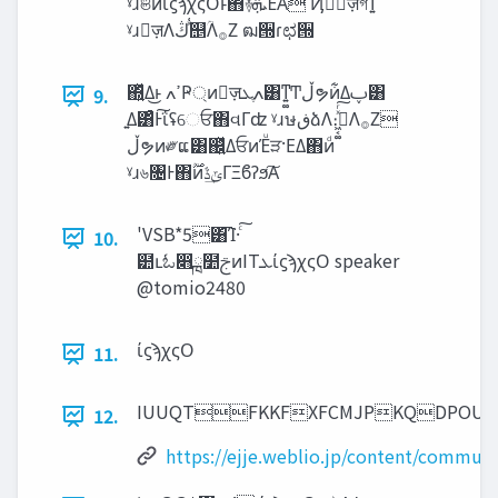
ˠɹଞͷίϛϡχςΟͱ΋࿈‫ͯ͠ܞ‬ΈΑ͏ Ҋ֎ٕज़ऀগͳ͍ͧ
ˠɹٕज़Λ‫ͯ͑ڭ‬஥ؒΛ࡞Ζ͏ ฒ੝ɾಛ੝
΍͍ͬͯΔ͜ͱ ߴߍҎ্ͷٕज़‫ߍֶܥ‬͸ͳ͍͚Ͳ‫ڵ‬ຯͷ͋Δࢠ͸
9.
͍Δ͸ͣͰ͠ΐ͏ʢେਓ΋વΓʣ ˠɹษ‫ڧ‬ձΛ։࠵͖͔͚ͯͬ͠Λ࡞Ζ͏
‫ڵ‬ຯͷ༗ແ͸஌͍ͬͯΔਓͷΈͧੜ·ΕΔ΋ͷͩ
ˠɹ৬৔Ͱ΋࣌ؒͷ‫ݶ͢ڐ‬ΓΞϐʔϧ͠Α͏
'VSB*5͸͡Ί·ͨ͠
10.
๺ւಓ෋ྑ໺ࢢͷIT‫ܥ‬ίϛϡχςΟ speaker
@tomio2480
ίϛϡχςΟ
11.
IUUQTFKKFXFCMJPKQDPOUF
12.
https://ejje.weblio.jp/content/communi