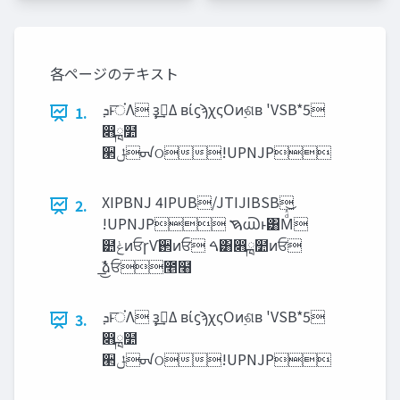
各ページのテキスト
‫͞ਂͱܕ‬Λ ҙࣝ͢Δ ʙίϛϡχςΟͷ࣮ଶʙ 'VSB*5
1.
෋ྑ໺
੢‫ݪ‬ᠳଠ!UPNJP
XIPBNJ 4IPUB/JTIJIBSB
2.
!UPNJP ࠇ൘ͱ͸Μͩͯ͝
๺‫ݟ‬ͷਓɼѴ઒ͷਓ ࠓ͸෋ྑ໺ͷਓ
ࣾ͟͜ձਓ೥໨
‫͞ਂͱܕ‬Λ ҙࣝ͢Δ ʙίϛϡχςΟͷ࣮ଶʙ 'VSB*5
3.
෋ྑ໺
੢‫ݪ‬ᠳଠ!UPNJP