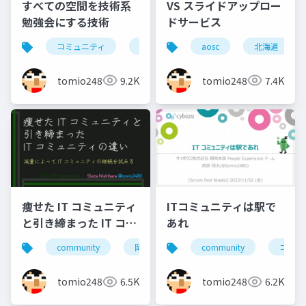
すべての空間を技術系
VS スライドアップロー
勉強会にする技術
ドサービス
コミュニティ
勉強会
北海道
aosc
北海道
東京
tomio2480
9.2K
tomio2480
7.4K
痩せた IT コミュニティ
ITコミュニティは駅で
と引き締まった IT コミ
あれ
ュニティの違い
community
岡山
北海道
community
旭川
コミュ
小
tomio2480
6.5K
tomio2480
6.2K