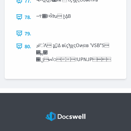
77.
࠷଎ͰਐԽ Ͱ͖Δ͔Β
78.
79.
‫͞ਂͱܕ‬Λ ҙࣝ͢Δ ʙίϛϡχςΟͷ࣮ଶʙ 'VSB*5
80.
෋ྑ໺
੢‫ݪ‬ᠳଠ!UPNJP