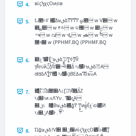
ʙίϛϡχςΟͷ࣮ଶʙ
4.
ಓ಺Ͱೝ஌͍ͯ͠Δษ‫ڧ‬ձͳͲͳͲ ஓ಺ w Ѵ઒ w
5.
෋ྑ໺ w ۴࿏ w ଳ޿ w ๺‫ݟ‬ w
ࡳຈ w വ‫ؗ‬ w খḺ w ‫ܙ‬ఉ w ࣨའ w
಩খ຀ w (PPHMF.BQ (PPHMF.BQ
๺‫ݟ‬ ࣗ෼ͨͪΈ͍ͨʹษ‫ڧ‬ձʹߦ͖͍͚ͨͲߦ͚ͳ͍ਓ
6.
ٕज़ऀಉ࢜ͷަྲྀΛ͍ͨ͠ਓ͸ాࣷͰ΋͍Δͧ ˠɹࣗ෼ͨͪͰษ‫ڧ‬ձ։࠵͠Α͏
ಡॻձΛ࢝Ί͚ͨͲ๞͖ͨͧ ˠɹࣗ෼͕ͨͪଓ͚ΒΕΔ‫ʹࣜܗ‬ଈมߋ͠Α͏
΍͖ͬͯͨ͜ͱ ັྗ͋Δ౔஍Λ८Γ͍ٕͨज़ऀ΋͍ΔͩΖ͏
7.
ˠɹ֤஍Ͱͷ։࠵Λϓν‫͚෇ͼ݁ʹޫ؍‬Α͏
஍‫͕ݩ‬େ޷͖͔ͩΒษ‫ڧ‬ձ΍͍ͬͯΔ͚Ͳ Ͳ͕͍͍͜ͷʁ͖͔ͬͯΕͨͱ͖ʹଈ౴͍ͨ͠Ͷ
ˠɹ஍‫ݩ‬Λࣗ෼ͨͪͰ‫ͯ͠ޫ؍‬༡΅͏
ΏΔ͍ษ‫ڧ‬ձ!Ѵ઒ ஍‫݁׬ݩ‬ͷίϛϡχςΟ͸ͪΐͬͱ΋͍ͬͨͳ͍
8.