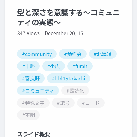
型と深さを意識する〜コミュニ
ティの実態〜
347 Views
December 20, 15
#community
#勉強会
#北海道
#十勝
#帯広
#furait
#富良野
#ldd15tokachi
#コミュニティ
#難読化
#特殊文字
#記号
#コード
#不明
スライド概要