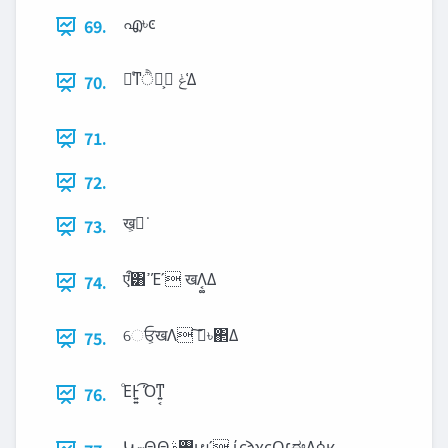
എ͕৳ͼ
69.
৽ͨͳੈք͕ ‫͑ݟ‬Δ
70.
71.
72.
ख͕ಧ͘
73.
एऀ͸ߴΈʹ खΛ͔͚Δ
74.
େਓ͕खΛ ࠩ͠৳΂Δ
75.
ͦΕͰ͍͍ ͡Όͳ͍͔
76.
Կ‫ނ‬Θ͟Θ͟࢓ࣄͱผʹ ίϛϡχςΟ‫׆‬ಈΛߦ͏ʁ