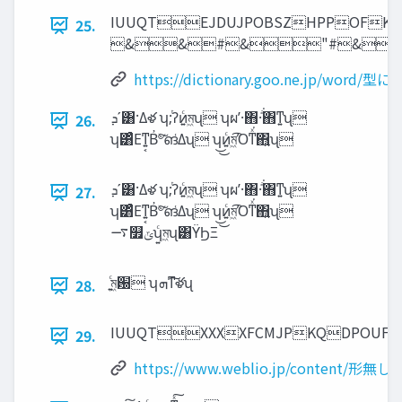
IUUQTEJDUJPOBSZHPPOFK
25.
&&#&"#&
https://dictionary.goo.ne.jp/word/型
‫ʹܕ‬͸·Δళ ʮ;ͭʔͷ͍ͨম͖ʯ ʮผʹ͏·͘΋·ͣ͘΋ͳ͍ʯ
26.
ʮ͸ͣΕͳ͍͔Β҆৺ͯ͠ങ͑Δʯ ʮ͜͜ͷ͍ͨম͖͡Όͳͯ͘΋͍͍ʯ
‫ʹܕ‬͸·Δళ ʮ;ͭʔͷ͍ͨম͖ʯ ʮผʹ͏·͘΋·ͣ͘΋ͳ͍ʯ
27.
ʮ͸ͣΕͳ͍͔Β҆৺ͯ͠ങ͑Δʯ ʮ͜͜ͷ͍ͨম͖͡Όͳͯ͘΋͍͍ʯ
࠷௿‫ݶ‬ʮ͍ͨম͖ʯ͸ΫϦΞ
͍ͨম͖԰ ʮ‫͠ͳܗ‬ళʯ
28.
IUUQTXXXXFCMJPKQDP
29.
https://www.weblio.jp/content/形無し