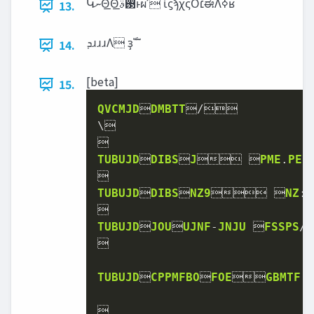
Կ‫ނ‬Θ͟Θ͟࢓ࣄͱผʹ ίϛϡχςΟ‫׆‬ಈΛߦ͏ʁ
13.
‫ܕ‬ɹɹɹΛ ҙࣝ
14.
[beta]
15.
QVCMJD

DMBTT

/


\

TUBUJD

DIBS

J
 
PME
.
PEF
TUBUJD

DIBS

NZ9
 
NZ
:
TUBUJD

JOU

UJNF
-
JNJU
 
FSSPS
/
V


TUBUJD

CPPMFBO

FOE

GBMTF
 

