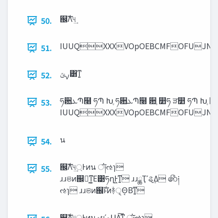
஌ࣝΛ୳͢
50.
IUUQXXXVOpOEBCMFOFUJNB
51.
ࡍ‫ݶ‬͸ͳ͍
52.
ཧ਺‫ܥ‬Պ໨ ཧՊ Խֶ ཧ਺‫ܥ‬Պ໨ ਺ֶ ෺ཧ ੜ෺ ཧՊ Խֶ ਺ֶ ෺ཧ ੜ෺
53.
IUUQXXXVOpOEBCMFOFUJNB
น
54.
஌ࣝΛ୳্͢Ͱͷน ਂ͞༏ઌɿ
55.
ɹɹଞͷ஌͕ࣝͳ͚Ε͹ཧղͰ͖ͳ͍ ɹɹྖҬʹୡ͢Δ ෯༏
ઌɿ ɹɹଞͷ஌ࣝͱͷؔ࿈ੑ͕Θ͔Βͳ͍
஌ࣝΛ୳্͢Ͱͷน ‫ݸ‬ผʹ‫ه‬Ա͢Δ͔͠ͳ͍ ਂ͞༏ઌɿ