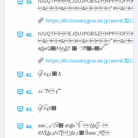
IUUQTEJDUJPOBSZHPPOFK
39.
&&#&"#&
https://dictionary.goo.ne.jp/word/型
IUUQTEJDUJPOBSZHPPOFK
40.
&&#&"#&
ຊདྷͷՁ஋Λཧղ͢ΔͨΊʹ·ͣ͸ ৗࣝΛࣗ෼ͷ΋ͷʹͯ͠͠·͏
https://dictionary.goo.ne.jp/word/型
ʮ͔ͬ͠Γͱʯ‫ʹܕ‬͸·Δ
41.
ɹɹਂ͞Λ ҙࣝ
42.
ʮ͔ͬ͠Γͱͨ͠ʯੜ஍
43.
ൈ͖‫ʹܕ‬దͨ͠ੜ஍ ബ͗͢ΔͱഁΕͯ͠·͏ ੬͗͢Δͱࡅ͚ͯ͠·͏
44.
ਫΛ‫ؚ‬Έ͗͢Δͱ‫ܕ‬Λอͯͳ͍ ߗ͗͢Δͱ‫ʹܕ‬͸·Βͣൈ͖ग़ͤͳ͍