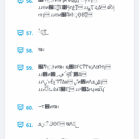
56.
ɹɹଞͷ஌͕ࣝͳ͚Ε͹ཧղͰ͖ͳ͍ ɹɹྖҬʹୡ͢Δ ෯༏
ઌɿ ɹɹଞͷ஌ࣝͱͷؔ࿈ੑ͕Θ͔Βͳ͍
྆ํ͜ͳ͢
57.
खஈ
58.
஌ࣝΛ୳্͢Ͱͷखஈ ຊ΍8FCͳͲจ‫ݙ‬ΛಡΉɿ
59.
ɹɹ΋ͷ΍‫ࠨʹڥ؀‬ӈ͞Εͣʹֶ΂Δ
ɹɹˠ࣮ࡍʹ৮Εͨͱ͖ʹͲ͏ͳΔʁ ࣮ࡍʹͦͷ΋ͷΛ‫͢ݧܦ‬Δɿ
ɹɹࢼߦࡨ‫ͨ͏ߦͯ͠ޡ‬Ί๨Εʹ͍͘ ɹɹˠ΋͔͢͠Δͱʮ‫ܗ‬ແ͠ʯʹ
࠷଎ͷखஈ
60.
‫ڭʹऀݧܦ‬ΘΓ खΛಈ͔͢
61.