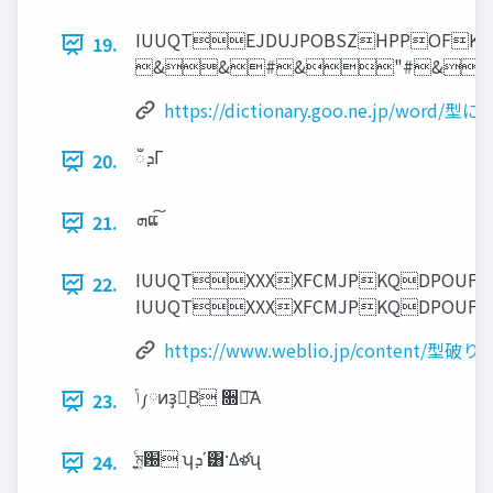
IUUQTEJDUJPOBSZHPPOFK
19.
&&#&"#&
https://dictionary.goo.ne.jp/word/型
‫ܕ‬ഁΓ
20.
‫ܗ‬ແ͠
21.
IUUQTXXXXFCMJPKQDPO
22.
IUUQTXXXXFCMJPKQDP
https://www.weblio.jp/content/型破り
‫ݴ‬༿ͷҙຯ͔Β ૝૾͠Α͏
23.
͍ͨম͖԰ ʮ‫ʹܕ‬͸·Δళʯ
24.