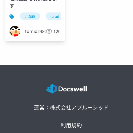
す
北海道
furait
富良野
efsta55
エフ
tomio2480
120
運営：株式会社アプルーシッド
利用規約