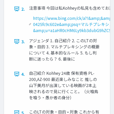
注意事項 今回は私Kohheyの私見も含めて
2.
https://www.bing.com/ck/a?!&amp;&am
0425fc9c602e&amp;psq=マルチプレキ
&amp;u=a1aHR0cHM6Ly9kb3dubG9hZC5t
アジェンダ 1. 自己紹介 2. このLTの対
3.
象・目的 3. マルチプレキシングの概要
について 4. 基本的なルール 5. もし判
断に迷ったら？ 6. 最後に
自己紹介 Kohhey 24歳 保有資格 PL-
4.
200,AZ-900 最近楽しみなこと 推しの
山下美月が出演している映画が2本上
映されるので見に行くこと。（火喰鳥
を喰う・愚か者の身分）
このLTの対象・目的 • 対象 これから有
5.