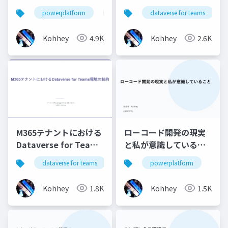
の原則
ついて
powerplatform
powerapps
dataverse for teams
powerautomate
Kohhey
4.9K
Kohhey
2.6K
M365テナントにおける
ローコード開発の現実
Dataverse for Teams
と私が意識しているこ
環境の制約
と
dataverse for teams
powerplatform
powerapps
powerplatform
Kohhey
1.8K
Kohhey
1.5K