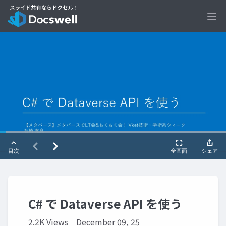
Ope
C# で Dataverse API を使う
2.2K Views
December 09, 25