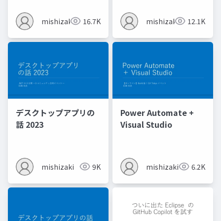
mishizaki
16.7K
mishizaki
12.1K
デスクトップアプリの
Power Automate +
話 2023
Visual Studio
mishizaki
9K
mishizaki
6.2K