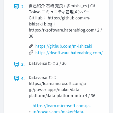
自己紹介 石崎 充良 ( @mishi_cs ) C#
2.
Tokyo コミュニティ管理メンバー
GitHub： https://github.com/m-
ishizaki blog：
https://rksoftware.hatenablog.com/ 2 /
36
https://github.com/m-ishizaki
https://rksoftware.hatenablog.com/
Dataverseとは 3 / 36
3.
Dataverse とは
4.
https://learn.microsoft.com/ja-
jp/power-apps/maker/data-
platform/data-platform-intro 4 / 36
https://learn.microsoft.com/ja-
jp/power-apps/maker/data-