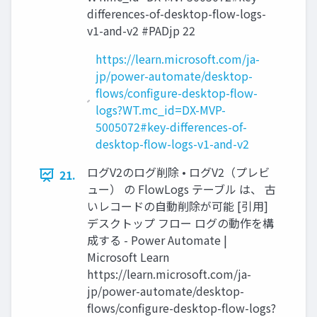
differences-of-desktop-flow-logs-
v1-and-v2 #PADjp 22
https://learn.microsoft.com/ja-
jp/power-automate/desktop-
flows/configure-desktop-flow-
logs?WT.mc_id=DX-MVP-
5005072#key-differences-of-
desktop-flow-logs-v1-and-v2
ログV2のログ削除 • ログV2（プレビ
21.
ュー） の FlowLogs テーブル は、 古
いレコードの自動削除が可能 [引用]
デスクトップ フロー ログの動作を構
成する - Power Automate |
Microsoft Learn
https://learn.microsoft.com/ja-
jp/power-automate/desktop-
flows/configure-desktop-flow-logs?