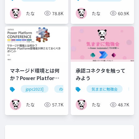
たな
78.8K
たな
60.9K
マネージド環境とは何
承認コネクタを触って
か？Power Platform
みよう
管理者が押さえておく
jppc2023]
rb03
powerplatform
気ままに勉強会
powera
po
べきポイント
たな
57.7K
たな
48.7K