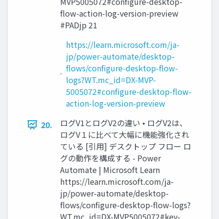
MVP5005072#configure-desktop-
flow-action-log-version-preview
#PADjp 21
https://learn.microsoft.com/ja-
jp/power-automate/desktop-
flows/configure-desktop-flow-
logs?WT.mc_id=DX-MVP-
5005072#configure-desktop-flow-
action-log-version-preview
ログV1とログV2の違い • ログV2は、
20.
ログV１に比べて大幅に機能強化され
ている [引用] デスクトップ フロー ロ
グの動作を構成する - Power
Automate | Microsoft Learn
https://learn.microsoft.com/ja-
jp/power-automate/desktop-
flows/configure-desktop-flow-logs?
WT.mc_id=DX-MVP5005072#key-