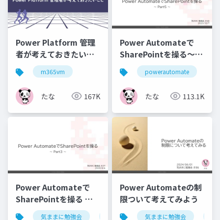
Power Platform 管理
Power Automateで
者が考えておきたいこ
SharePointを操る～
と
Part5～
m365vm
powerautomate
sh
たな
167K
たな
113.1K
Power Automateで
Power Automateの制
SharePointを操る ～
限ついて考えてみよう
Part ３～
気ままに勉強会
powerautomate
気ままに勉強会
sharepoint
po