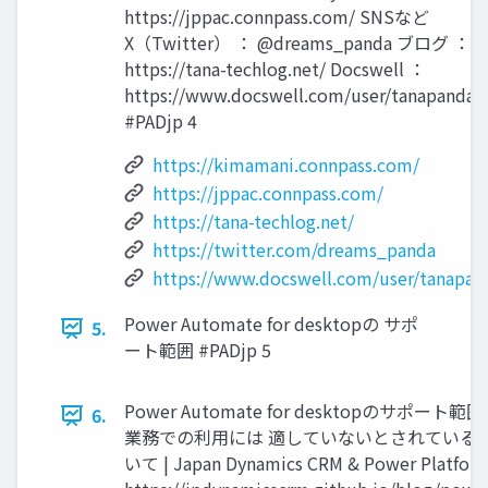
https://jppac.connpass.com/ SNSなど
X（Twitter） ： @dreams_panda ブログ ：
https://tana-techlog.net/ Docswell ：
https://www.docswell.com/user/tanapandal
#PADjp 4
https://kimamani.connpass.com/
https://jppac.connpass.com/
https://tana-techlog.net/
https://twitter.com/dreams_panda
https://www.docswell.com/user/tanapan
Power Automate for desktopの サポ
5.
ート範囲 #PADjp 5
Power Automate for desktopのサポ
6.
業務での利用には 適していないとされている [引用] P
いて | Japan Dynamics CRM & Power Platform