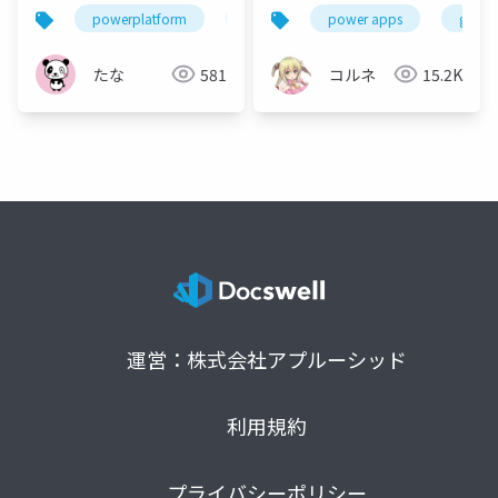
思ったら聞くと面白い
powerplatform
gppb2025jp
power apps
gppb2
かもしれない座談会 ～
パンダと愉快な仲間た
たな
581
コルネ
15.2K
ち～
運営：株式会社アプルーシッド
利用規約
プライバシーポリシー