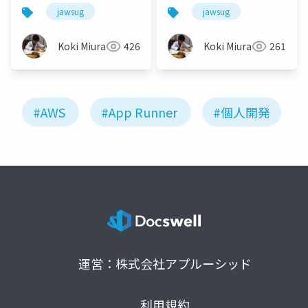
スで活躍したApp
スで活躍したApp
jawsug
jawsug
Runnerとこれから-
Runnerとこれから-
Koki Miura
426
Koki Miura
261
#AWS
#App Runner
#個人開発
運営：株式会社アプルーシッド
利用規約