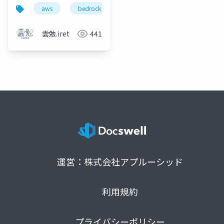
では守れない – クライ
aws
bedrock
agentcore
とは
マ
アント側で実装する信
頼性向上のためのデザ
雲勉.iret
441
インパターン
運営：株式会社アプルーシッド
利用規約
プライバシーポリシー