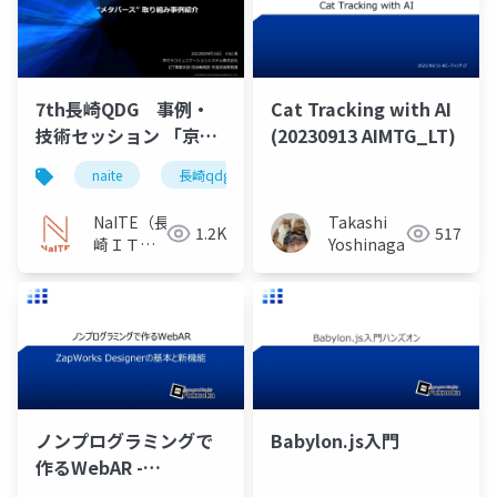
7th長崎QDG 事例・
Cat Tracking with AI
技術セッション 「京セ
(20230913 AIMTG_LT)
ラコミュニケーション
naite
長崎qdg
システムでのメタバー
ス取組み事例紹介」
NaITE（長
Takashi
1.2K
517
崎ＩＴ技
Yoshinaga
術者会）
ノンプログラミングで
Babylon.js入門
作るWebAR -
ZapWorks Designerの