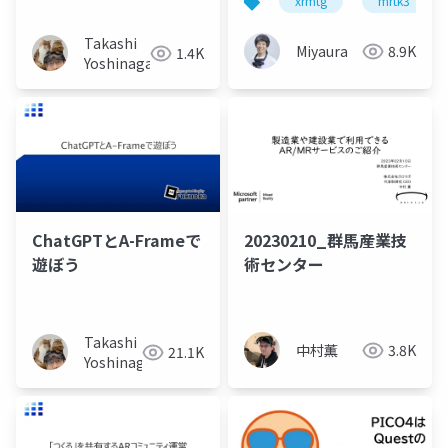
xrmtg
mrtk3
る)
Takashi
Miyaura
8.9K
1.4K
Yoshinaga
ChatGPTとA-Frameで
20230210_群馬産業技
遊ぼう
術センター
Takashi
中村薫
3.8K
21.1K
Yoshinaga