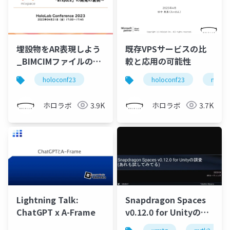
埋設物をAR表現しよう
既存VPSサービスの比
_BIMCIMファイルのAR
較と応用の可能性
ビューアー
holoconf23
holoconf23
mixed 
「mixpace」の開発の
裏側
ホロラボ
3.9K
ホロラボ
3.7K
Lightning Talk:
Snapdragon Spaces
ChatGPT x A-Frame
v0.12.0 for Unityの調
査(あれも試してみて