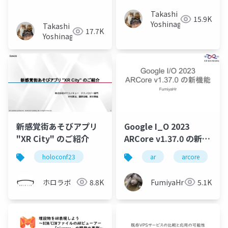
基本と新機能
Takashi
15.9K
Yoshinaga
Takashi
17.7K
Yoshinaga
新感覚街あそびアプリ
Google I_O 2023
"XR City" のご紹介
ARCore v1.37.0 の新機
能
holoconf23
ar
arcore
ホロラボ
8.8K
FumiyaHr
5.1K