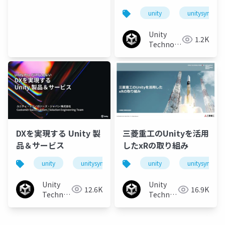
と運用：HMDから裸眼
unity
unitysync
立体視へ
Unity
1.2K
Technologies
Japan
DXを実現する Unity 製
三菱重工のUnityを活用
品＆サービス
したxRの取り組み
unity
unitysync
unity
unitysync
Unity
Unity
12.6K
16.9K
Technologies
Technologies
Japan
Japan