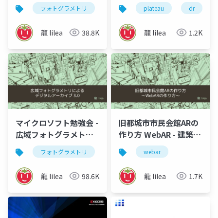
RealityCapture TIPS
フォトグラメトリ
vr
ar
plateau
3dデジタルアー
dr
龍 lilea
38.8K
龍 lilea
1.2K
マイクロソフト勉強会 -
旧都城市市民会館ARの
広域フォトグラメトリ
作り方 WebAR - 建築情
によるデジタルアーカ
報学会 meetup vol.1
フォトグラメトリ
vr
ar
webar
3dデジタルアー
イブ
龍 lilea
98.6K
龍 lilea
1.7K