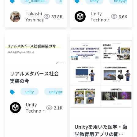
ar_fukuoka
unity
mrtk
unity
unitysync
Takashi
Unity
83.8K
6.6K
Yoshinaga
Technologies
Japan
リアルメタバース社会
実装の今
unity
unitysync
Unity
2.1K
Technologies
Japan
Unityを用いた医学・歯
学教育用アプリの開発