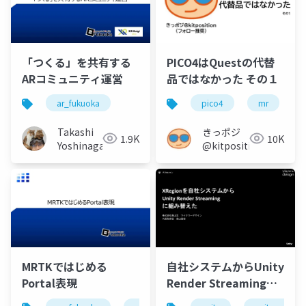
「つくる」を共有する
PICO4はQuestの代替
ARコミュニティ運営
品ではなかった その１
ar_fukuoka
pico4
mr
Takashi
きっポジ
1.9K
10K
Yoshinaga
@kitposition
MRTKではじめる
自社システムからUnity
Portal表現
Render Streamingに
組み替えた