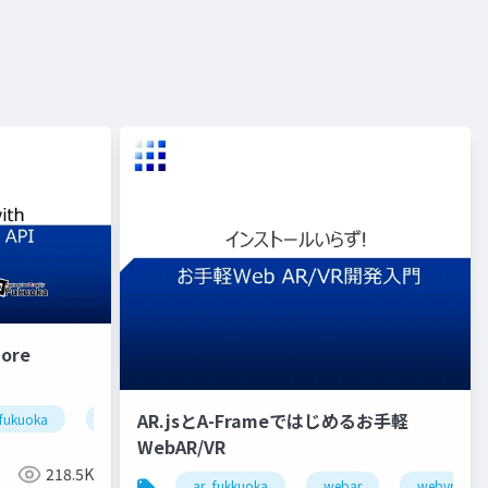
Core
AR.jsとA-Frameではじめるお手軽
fukuoka
arcore
geospatialapi
WebAR/VR
218.5K
ar_fukkuoka
webar
webvr