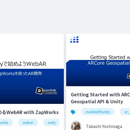
Getting Started with AR
Geospatial API & Unity
るWebAR with ZapWorks
atialapi
madewithunity
ar_
kuoka
webar
unity
zapworks
Takashi Yoshinaga