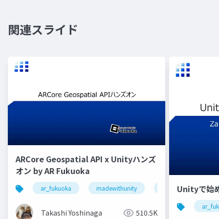
関連スライド
ARCore Geospatial API x Unityハンズ
オン by AR Fukuoka
Unityで始め
ar_fukuoka
madewithunity
arcore
geosp
ar_fu
Takashi Yoshinaga
510.5K