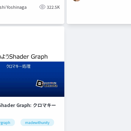
shi Yoshinaga
322.5K
ader Graph: クロマキー
rgraph
madewithunity
ar_fukuoka