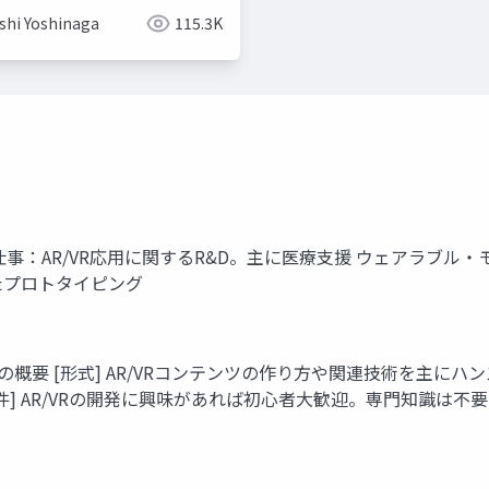
shi Yoshinaga
115.3K
naga) 仕事：AR/VR応用に関するR&D。主に医療支援 ウェア
用いたプロトタイピング
ka)の概要 [形式] AR/VRコンテンツの作り⽅や関連技術を主に
加条件] AR/VRの開発に興味があれば初⼼者⼤歓迎。専⾨知識は不