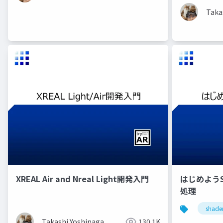
Taka
XREAL Air and Nreal Light開発入門
はじめようSh
処理
shade
Takashi Yoshinaga
130.1K