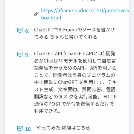
https://aframe.io/docs/1.4.0/primitives/a-
box.html
ChatGPTでA-Frameのソースを書かせ
8.
てみる ちゃんと書いてくれる
ChatGPT API [ChatGPT APIとは] 開発
9.
者がChatGPTモデルを使⽤して⾃然⾔
語処理を⾏うためのAPI。 APIを⽤いる
ことで、開発者は⾃⾝のプログラムの
中で簡単にChatGPT を利⽤して、テキ
スト⽣成、⽂章要約、質問応答、⾔語
翻訳などのタス クを実⾏可能。 HTTP
通信のPOSTで命令を送信するだけで
利⽤できる。
やってみた 体験はこちら
10.