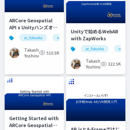
ARCore Geospatial
API x Unityハンズオン
Unityで始めるWebAR
by AR Fukuoka
with ZapWorks
ar_fukuoka
madewithunity
arcore
geosp
ar_fukuoka
webar
Takashi
510.5K
Yoshinaga
Takashi
322.5K
Yoshinaga
Getting Started with
ARCore Geospatial
AR.jsとA-Frameではじ