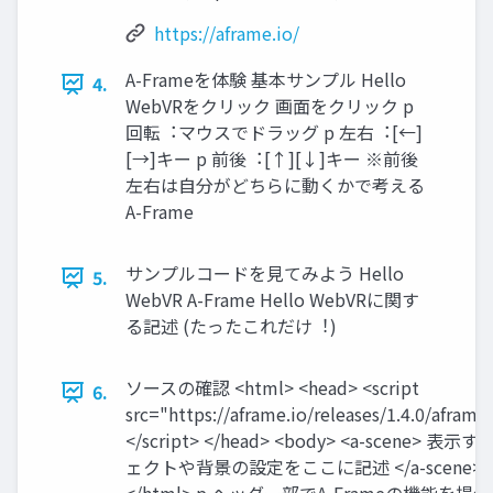
https://aframe.io/
A-Frameを体験 基本サンプル Hello
4.
WebVRをクリック 画⾯をクリック p
回転︓マウスでドラッグ p 左右︓[←]
[→]キー p 前後︓[↑][↓]キー ※前後
左右は⾃分がどちらに動くかで考える
A-Frame
サンプルコードを⾒てみよう Hello
5.
WebVR A-Frame Hello WebVRに関す
る記述 (たったこれだけ︕)
ソースの確認 <html> <head> <script
6.
src="https://aframe.io/releases/1.4.0/aframe
</script> </head> <body> <a-scene> 表
ェクトや背景の設定をここに記述 </a-scene> </