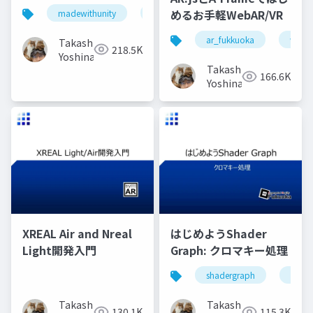
API & Unity
めるお手軽WebAR/VR
madewithunity
ar_fukuoka
arcore
geosp
ar_fukkuoka
weba
Takashi
218.5K
Yoshinaga
Takashi
166.6K
Yoshinaga
XREAL Air and Nreal
はじめようShader
Light開発入門
Graph: クロマキー処理
shadergraph
madew
Takashi
Takashi
130.1K
115.3K