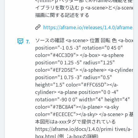
</html> p ヘッダー部でA-Frameの機能を提
イブラリを取り込む p <a-scene>と</a-scen
描画に関する記述をする
https://aframe.io/releases/1.4.0/aframe.m
ソースの確認 <a-scene> 位置 回転 ⾊ <a-box
7.
position="-1 0.5 -3" rotation="0 45 0"
color="#4CC3D9"> </a-box> <a-sphere
position="0 1.25 -5" radius="1.25"
color="#EF2D5E"> </a-sphere> <a-cylinder
position="1 0.75 -3" radius="0.5"
height="1.5" color="#FFC65D"></a-
cylinder> <a-plane position="0 0 -4"
rotation="-90 0 0" width="4" height="4"
color="#7BC8A4"></a-plane> <a-sky
color="#ECECEC"></a-sky> </a-scene> p 基
本図形はa-xxxタグで提供されている
https://aframe.io/docs/1.4.0/primi tives/a-
box.html (例︓a-boxの詳細)