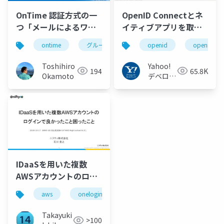
OnTime 認証方式の一
OpenID Connectとネ
つ「メールによるワン
イティブアプリを取り
タイムトークン発行」
巻く仕様と動向 Yahoo!
ontime
グループカレンダー
openid
グループスケジュー
openid_to
画面サンプル」
JAPANの取り組み
#openid
Toshihiro
Yahoo!
194
65.8K
#openid_tokyo
Okamoto
デベロッ
パーネッ
トワーク
IDaaSを用いた複数
AWSアカウントの​ログ
インで良かったこと困
aws
onelogin
ったこと​
Takayuki
>100