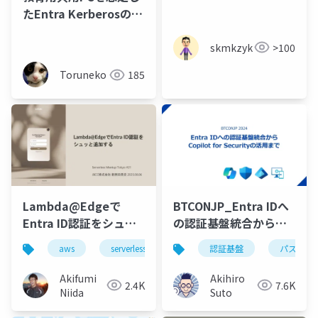
たEntra Kerberosの検
証｜すきやねん Azure!!
#38
skmkzyk
>100
Toruneko
185
Lambda@Edgeで
BTCONJP_Entra IDへ
Entra ID認証をシュッ
の認証基盤統合から
と追加する
Copilot for Security
aws
serverless
認証基盤
パスワー
の活用まで
Akifumi
Akihiro
2.4K
7.6K
Niida
Suto