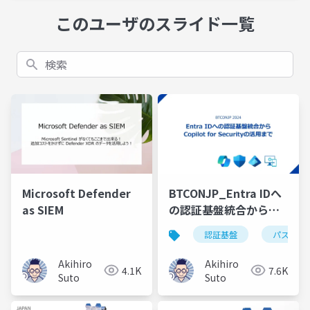
このユーザのスライド一覧
検索
Microsoft Defender
BTCONJP_Entra IDへ
as SIEM
の認証基盤統合から
Copilot for Security
認証基盤
パスワー
の活用まで
Akihiro
Akihiro
4.1K
7.6K
Suto
Suto