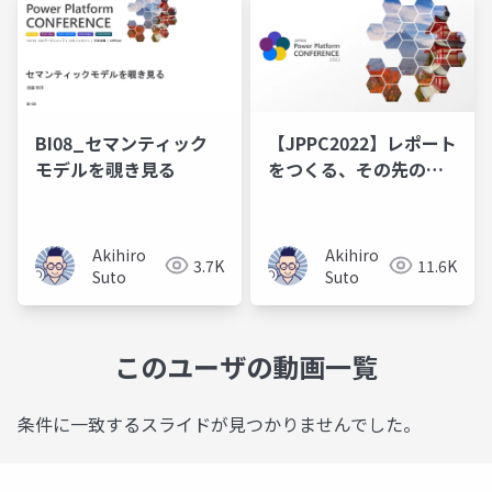
BI08_セマンティック
【JPPC2022】レポート
モデルを覗き見る
をつくる、その先の運
用を考える🤔 Power
BI Report Ops須藤明
洋
Akihiro
Akihiro
3.7K
11.6K
Suto
Suto
このユーザの動画一覧
条件に一致するスライドが見つかりませんでした。