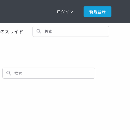
ログイン
新規登録
検索
てのスライド
検索