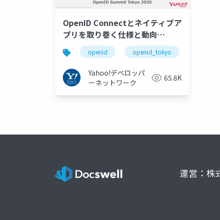
OpenID Connectとネイティブア
プリを取り巻く仕様と動向
Yahoo! JAPANの取り組み
openid
openid_tokyo
#openid #openid_tokyo
Yahoo!デベロッパ
65.8K
ーネットワーク
運営：株