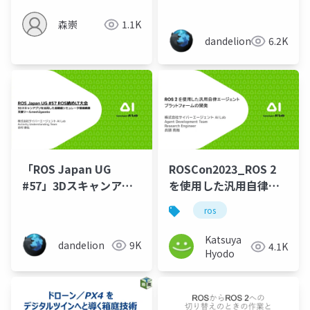
environment using
森崇
1.1K
mesh data of 3D
dandelion
6.2K
Scan Application
「ROS Japan UG
ROSCon2023_ROS 2
#57」3Dスキャンアプ
を使用した汎用自律エ
リを活用した高精細シ
ージェントプラットフ
ros
ミュレータ環境構築支
ォームの開発
援ツール
Katsuya
dandelion
9K
4.1K
mesh2gazebo
Hyodo