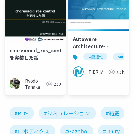
Autoware
Architecture
choreonoid_ros_control
Proposal
を実装した話
自動運転
autoware
TIER IV
7.5K
Ryodo
250
Tanaka
#ROS
#シミュレーション
#箱庭
#ロボティクス
#Gazebo
#Unity