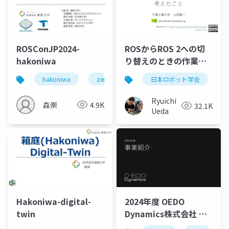
ROSConJP2024-
ROSからROS 2への切
hakoniwa
り替えのときの作業と
考えたこと
hakoniwa
zenoh
ros
日本ロボット学会
r
Ryuichi
森崇
4.9K
32.1K
Ueda
Hakoniwa-digital-
2024年度 OEDO
twin
Dynamics株式会社 事
業紹介