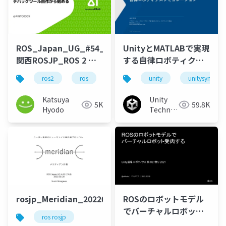
ROS_Japan_UG_#54_
UnityとMATLABで実現
関西ROSJP_ROS 2 ビ
する自律ロボティクス
ギナー、デバッグツー
シミュレーション
ros2
ros
python
unity
rosjp
unitysync
ル自作から初める_公開
用
Katsuya
Unity
5K
59.8K
Hyodo
Technologies
Japan
rosjp_Meridian_20220220
ROSのロボットモデル
でバーチャルロボット
ros rosjp
受肉する