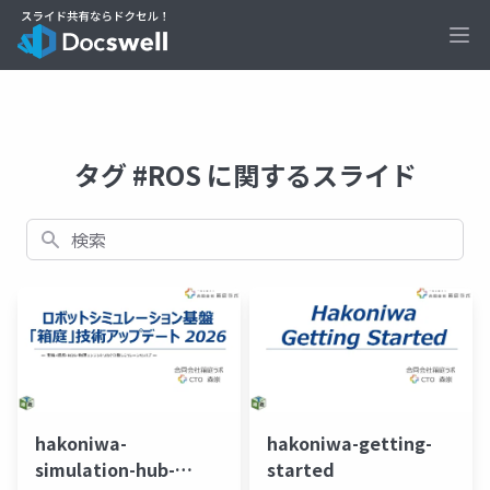
Ope
タグ #ROS に関するスライド
検索
hakoniwa-
hakoniwa-getting-
simulation-hub-
started