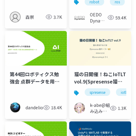
robot
ros
OEDO
森崇
3.7K
59.4K
Dynamics
株式会社
第44回ロボティクス勉
猫の日開催！ねこIoTLT
強会 点群データを用い
vol.9(Spresense猫モ
た侵入禁止領域地図作
ーラー)
spresense
iotlt
成ツール
k-abe@組
dandelion
18.4K
1.3K
み込みソ
フトウェ
アの人