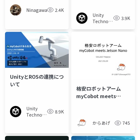
Ninagawa123
2.4K
Unity
3.9K
Technologies
Japan
UnityとROSの連携につ
いて
格安ロボットアーム
myCobot meets
Jetson nano
Unity
8.9K
Technologies
Japan
からあげ
745