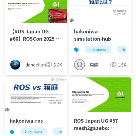
【ROS Japan UG
hakoniwa-
#60】ROSCon 2025参
simulation-hub
加レポート
hakoniwa
rtm
dandelion
5.6K
森崇
1.5K
hakoniwa-ros
ROS Japan UG #57
mesh2gazebo:
hakoniwa
ros
Building a simulator