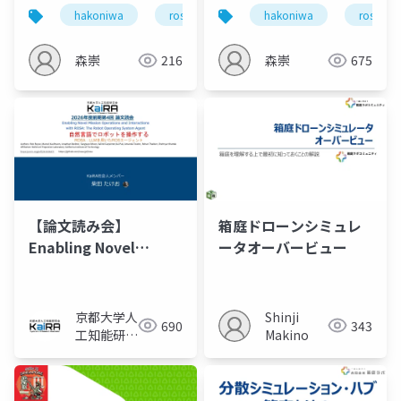
technical-update-
hakoniwa
ros
drone
hakoniwa
hakoniwalab
ros
2026
森崇
216
森崇
675
【論文読み会】
箱庭ドローンシミュレ
Enabling Novel
ータオーバービュー
Mission Operations
and Interactions
with ROSA: The
京都大学人
Shinji
690
343
Robot Operating
工知能研究
Makino
System Agent
会KaiRA